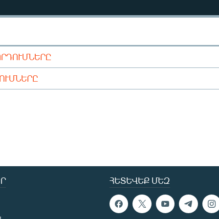
ՈՐԴՈՒՄՆԵՐԸ
ԴՈՒՄՆԵՐԸ
Ր
ՀԵՏԵՎԵՔ ՄԵԶ
ն