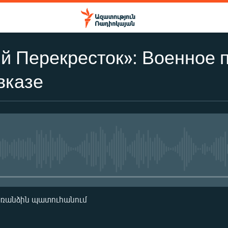
й Перекресток»: Военное 
вказе
No media source currently availa
առանձին պատուհանում