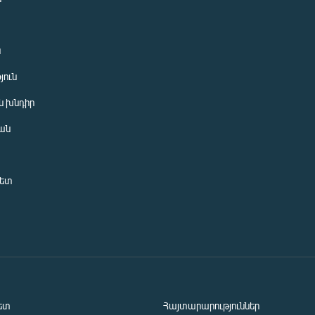
ն
յուն
 խնդիր
ան
նետ
ետ
Հայտարարություններ