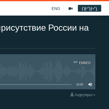
ՈՒՂԻՂ
ENG
присутствие Роcсии на
EMBED
ble
23:33
Ուղիղ հղում
EMBED