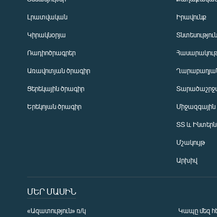
Լրատվական
Իրավունք
Կիրակնօրյա
Տնտեսությու
Ռադիոծրագրեր
Հասարակութ
Առավոտյան ծրագիր
Ղարաբաղյան
Ցերեկային ծրագիր
Տարածաշրջ
Հայերեն
Երեկոյան ծրագիր
Միջազգային
English
ՏՏ և Ինտեր
Русский
Մշակույթ
ՀԵՏԵՎԵՔ ՄԵԶ
Արխիվ
ՄԵՐ ՄԱՍԻՆ
«Ազատություն» ռ/կ
Կապը մեզ հ