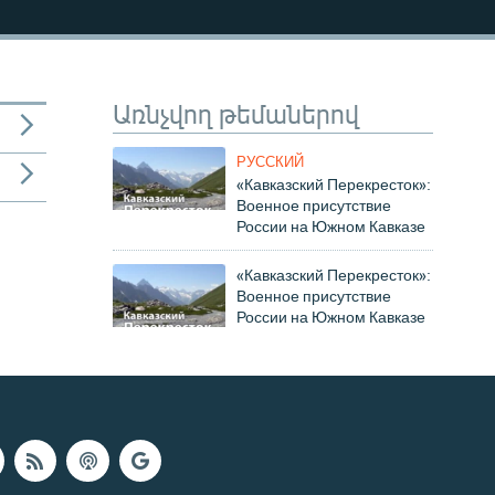
Առնչվող թեմաներով
РУССКИЙ
«Кавказский Перекресток»:
Военное присутствие
России на Южном Кавказе
«Кавказский Перекресток»:
Военное присутствие
России на Южном Кавказе