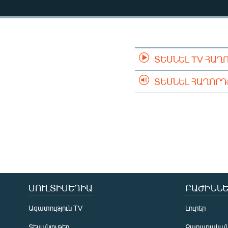
ՄԻՋԱԶԳԱՅԻՆ
ՄՇԱԿՈՒՅԹ
ՍՊՈՐՏ
ՄԵԿՆԱԲԱՆՈՒԹՅՈՒՆ
ՏԵՍՆԵԼ TV ՀԱՂ
ՏՏ ԵՒ ԻՆՏԵՐՆԵՏ
ՏԵՍՆԵԼ ՀԱՂՈՐ
ԿՈՐՈՆԱՎԻՐՈՒՍ
ԱՐԽԻՎ
ՏԵՍԱՆՅՈՒԹԵՐ
ԲԱՆԱՎԵՃ
ՁԳՏԵԼՈՎ ԼԱՎԱԳՈՒՅՆԻՆ
ՓՈԴՔԱՍԹ
ՄՈՒԼՏԻՄԵԴԻԱ
ԲԱԺԻՆՆԵ
Ազատություն TV
Լուրեր
Տեսանյութեր
Քաղաքակա