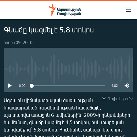
Մատչելիության
հղումներ
Անցնել
Գնաճը կազմել է 5,8 տոկոս
հիմնական
ԱԶԱՏՈՒԹՅՈՒՆ TV
բովանդակությանը
հուլիս 09, 2010
ՀԱՅԱՍՏԱՆ
Անցնել
հիմնական
ՔԱՂԱՔԱԿԱՆ
մենյուին
ԸՆՏՐՈՒԹՅՈՒՆՆԵՐ 2026
Որոնում
No media source currently available
ԻՐԱՎՈՒՆՔ
0:00
4:02
ՀԱՍԱՐԱԿՈՒԹՅՈՒՆ
ՏՆՏԵՍՈՒԹՅՈՒՆ
Ուղիղ հղում
Ազգային վիճակագրական ծառայության
հրապարակած հաշվետվության համաձայն,
ՂԱՐԱԲԱՂ
այս տարվա առաջին 6 ամիսներին, 2009-ի դեկտեմբերի
ՊԱՏԵՐԱԶՄԻ 6 ՇԱԲԱԹՆԵՐԸ
համեմատ, գնաճը կազմել է 4,5 տոկոս, իսկ տարեկան
կտրվածքով` 5.8 տոկոս: Հունիսին, սակայն, նախորդ
ՏԱՐԱԾԱՇՐՋԱՆ
ամսվա համեմատ արձանագրվել է 1 տոկոսի նվազում: