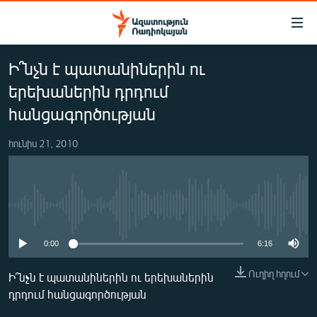
Մատչելիության
հղումներ
Անցնել
Ի՞նչն է պատանիներին ու
հիմնական
ԱԶԱՏՈՒԹՅՈՒՆ TV
բովանդակությանը
երեխաներին դրդում
ՀԱՅԱՍՏԱՆ
Անցնել
հանցագործության
հիմնական
ՔԱՂԱՔԱԿԱՆ
մենյուին
հունիս 21, 2010
ԸՆՏՐՈՒԹՅՈՒՆՆԵՐ 2026
Որոնում
ԻՐԱՎՈՒՆՔ
ՀԱՍԱՐԱԿՈՒԹՅՈՒՆ
No media source currently available
ՏՆՏԵՍՈՒԹՅՈՒՆ
0:00
6:16
ՂԱՐԱԲԱՂ
Ուղիղ հղում
Ի՞նչն է պատանիներին ու երեխաներին
ՊԱՏԵՐԱԶՄԻ 6 ՇԱԲԱԹՆԵՐԸ
դրդում հանցագործության
ՏԱՐԱԾԱՇՐՋԱՆ