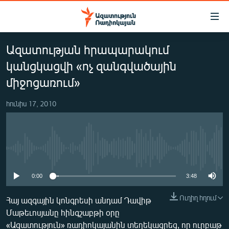
Մատչելիության
հղումներ
Անցնել
Ազատության հրապարակում
հիմնական
ԱԶԱՏՈՒԹՅՈՒՆ TV
բովանդակությանը
կանցկացվի «ոչ զանգվածային
ՀԱՅԱՍՏԱՆ
Անցնել
միջոցառում»
հիմնական
ՔԱՂԱՔԱԿԱՆ
մենյուին
հունիս 17, 2010
ԸՆՏՐՈՒԹՅՈՒՆՆԵՐ 2026
Որոնում
ԻՐԱՎՈՒՆՔ
ՀԱՍԱՐԱԿՈՒԹՅՈՒՆ
No media source currently available
ՏՆՏԵՍՈՒԹՅՈՒՆ
0:00
3:48
ՂԱՐԱԲԱՂ
Ուղիղ հղում
Հայ ազգային կոնգրեսի անդամ Դավիթ
ՊԱՏԵՐԱԶՄԻ 6 ՇԱԲԱԹՆԵՐԸ
Մաթեւոսյանը հինգշաբթի օրը
ՏԱՐԱԾԱՇՐՋԱՆ
«Ազատություն» ռադիոկայանին տեղեկացրեց, որ ուրբաթ