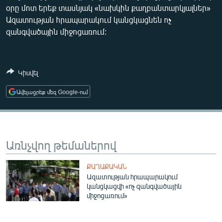
օրը մոտ երեք տասնյակ «նախկին քաղբանտարկյալներ»
ՄԻՋԱԶԳԱՅԻՆ
Ազատության հրապարակում կանցկացնեն ոչ
ՄՇԱԿՈՒՅԹ
զանգվածային միջոցառում:
ՍՊՈՐՏ
ՄԵԿՆԱԲԱՆՈՒԹՅՈՒՆ
Կիսվել
ՏՏ ԵՒ ԻՆՏԵՐՆԵՏ
Ավելացրեք մեզ Google-ում
ԿՈՐՈՆԱՎԻՐՈՒՍ
ԱՐԽԻՎ
ՏԵՍԱՆՅՈՒԹԵՐ
Առնչվող թեմաներով
ԲԱՆԱՎԵՃ
ՔԱՂԱՔԱԿԱՆ
ՁԳՏԵԼՈՎ ԼԱՎԱԳՈՒՅՆԻՆ
Ազատության հրապարակում
ՓՈԴՔԱՍԹ
կանցկացվի «ոչ զանգվածային
միջոցառում»
Հայերեն