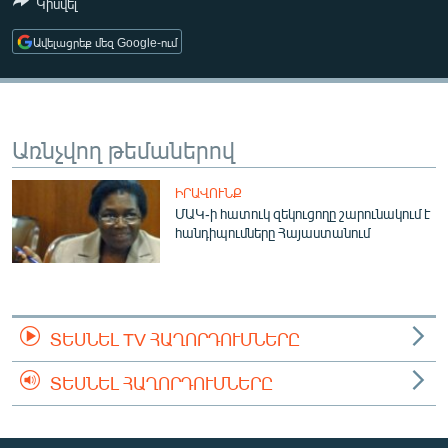
Կիսվել
ՄԻՋԱԶԳԱՅԻՆ
Ավելացրեք մեզ Google-ում
ՄՇԱԿՈՒՅԹ
ՍՊՈՐՏ
ՄԵԿՆԱԲԱՆՈՒԹՅՈՒՆ
Առնչվող թեմաներով
ՏՏ ԵՒ ԻՆՏԵՐՆԵՏ
ԻՐԱՎՈՒՆՔ
ԿՈՐՈՆԱՎԻՐՈՒՍ
ՄԱԿ-ի հատուկ զեկուցողը շարունակում է
ԱՐԽԻՎ
հանդիպումները Հայաստանում
ՏԵՍԱՆՅՈՒԹԵՐ
ԲԱՆԱՎԵՃ
ՏԵՍՆԵԼ TV ՀԱՂՈՐԴՈՒՄՆԵՐԸ
ՁԳՏԵԼՈՎ ԼԱՎԱԳՈՒՅՆԻՆ
ՓՈԴՔԱՍԹ
ՏԵՍՆԵԼ ՀԱՂՈՐԴՈՒՄՆԵՐԸ
Հայերեն