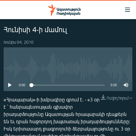
Մատչելիության
հղումներ
Անցնել
Հունիսի 4-ի մամուլ
հիմնական
ԱԶԱՏՈՒԹՅՈՒՆ TV
բովանդակությանը
հունիս 04, 2010
ՀԱՅԱՍՏԱՆ
Անցնել
հիմնական
ՔԱՂԱՔԱԿԱՆ
մենյուին
ԸՆՏՐՈՒԹՅՈՒՆՆԵՐ 2026
Որոնում
No media source currently available
ԻՐԱՎՈՒՆՔ
0:00
5:05
ՀԱՍԱՐԱԿՈՒԹՅՈՒՆ
ՏՆՏԵՍՈՒԹՅՈՒՆ
Ուղիղ հղում
«Հրապարակ»-ի խմբագիրը գրում է. - «3 օր
է ` հանրապետության գլխավոր
ՂԱՐԱԲԱՂ
իրադարձությունը Ազատության հրապարակի դեպքերն
ՊԱՏԵՐԱԶՄԻ 6 ՇԱԲԱԹՆԵՐԸ
են եւ դրան հաջորդող խայտառակ իրադարձությունները:
Իսկ երիտասարդ լրագրողուհի ձերբակալությունը ու 3 օր
ՏԱՐԱԾԱՇՐՋԱՆ
մեկուսարանում պահելը ընդհանրապես ոչ մի