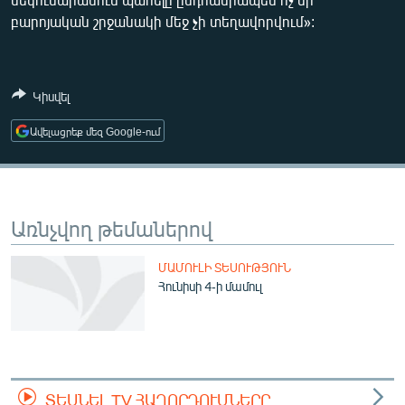
ՄԻՋԱԶԳԱՅԻՆ
բարոյական շրջանակի մեջ չի տեղավորվում»:
ՄՇԱԿՈՒՅԹ
ՍՊՈՐՏ
Կիսվել
ՄԵԿՆԱԲԱՆՈՒԹՅՈՒՆ
Ավելացրեք մեզ Google-ում
ՏՏ ԵՒ ԻՆՏԵՐՆԵՏ
ԿՈՐՈՆԱՎԻՐՈՒՍ
ԱՐԽԻՎ
Առնչվող թեմաներով
ՏԵՍԱՆՅՈՒԹԵՐ
ՄԱՄՈՒԼԻ ՏԵՍՈՒԹՅՈՒՆ
ԲԱՆԱՎԵՃ
Հունիսի 4-ի մամուլ
ՁԳՏԵԼՈՎ ԼԱՎԱԳՈՒՅՆԻՆ
ՓՈԴՔԱՍԹ
Հայերեն
ՏԵՍՆԵԼ TV ՀԱՂՈՐԴՈՒՄՆԵՐԸ