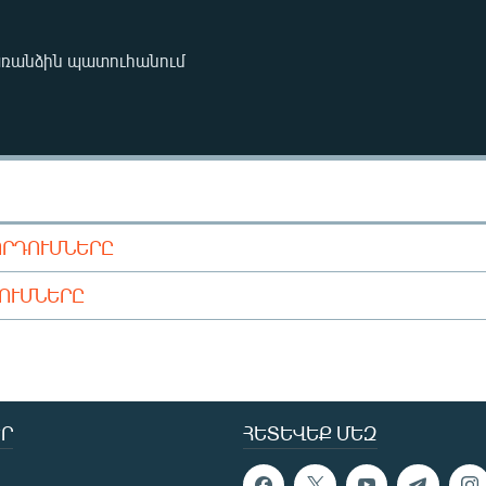
առանձին պատուհանում
ՈՐԴՈՒՄՆԵՐԸ
ԴՈՒՄՆԵՐԸ
Ր
ՀԵՏԵՎԵՔ ՄԵԶ