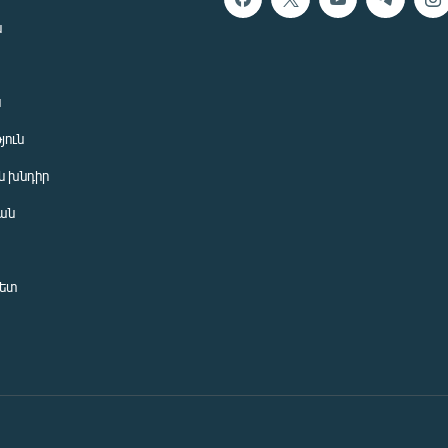
ն
ն
յուն
 խնդիր
ան
նետ