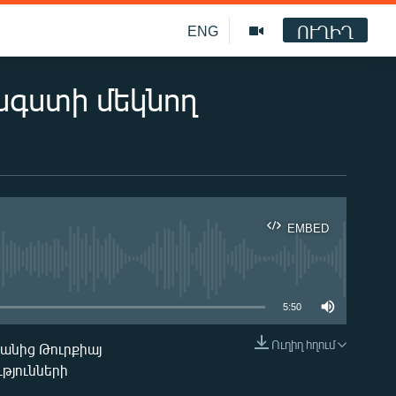
ՈՒՂԻՂ
ENG
անգստի մեկնող
EMBED
ble
5:50
Ուղիղ հղում
անից Թուրքիայ
EMBED
թյունների