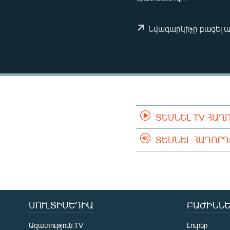
ՄԻՋԱԶԳԱՅԻՆ
ՄՇԱԿՈՒՅԹ
Նվագարկիչը բացել 
ՍՊՈՐՏ
ՄԵԿՆԱԲԱՆՈՒԹՅՈՒՆ
ՏՏ ԵՒ ԻՆՏԵՐՆԵՏ
ԿՈՐՈՆԱՎԻՐՈՒՍ
ԱՐԽԻՎ
ՏԵՍՆԵԼ TV ՀԱՂ
ՏԵՍԱՆՅՈՒԹԵՐ
ՏԵՍՆԵԼ ՀԱՂՈՐ
ԲԱՆԱՎԵՃ
ՁԳՏԵԼՈՎ ԼԱՎԱԳՈՒՅՆԻՆ
ՓՈԴՔԱՍԹ
ՄՈՒԼՏԻՄԵԴԻԱ
ԲԱԺԻՆՆԵ
Ազատություն TV
Լուրեր