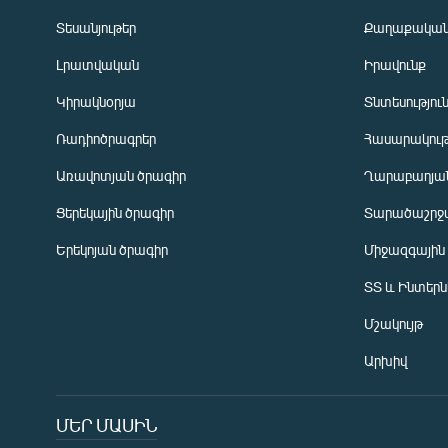
Տեսանյութեր
Քաղաքակա
Լրատվական
Իրավունք
Կիրակնօրյա
Տնտեսությու
Ռադիոծրագրեր
Հասարակութ
Առավոտյան ծրագիր
Ղարաբաղյան
Ցերեկային ծրագիր
Տարածաշրջ
Հայերեն
Երեկոյան ծրագիր
Միջազգային
English
ՏՏ և Ինտեր
Русский
Մշակույթ
ՀԵՏԵՎԵՔ ՄԵԶ
Արխիվ
ՄԵՐ ՄԱՍԻՆ