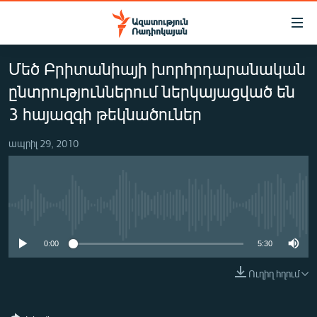
Մատչելիության
հղումներ
Անցնել
Մեծ Բրիտանիայի խորհրդարանական
հիմնական
ԱԶԱՏՈՒԹՅՈՒՆ TV
բովանդակությանը
ընտրություններում ներկայացված են
ՀԱՅԱՍՏԱՆ
Անցնել
3 հայազգի թեկնածուներ
հիմնական
ՔԱՂԱՔԱԿԱՆ
մենյուին
ապրիլ 29, 2010
ԸՆՏՐՈՒԹՅՈՒՆՆԵՐ 2026
Որոնում
ԻՐԱՎՈՒՆՔ
ՀԱՍԱՐԱԿՈՒԹՅՈՒՆ
No media source currently available
ՏՆՏԵՍՈՒԹՅՈՒՆ
0:00
5:30
ՂԱՐԱԲԱՂ
Ուղիղ հղում
ՊԱՏԵՐԱԶՄԻ 6 ՇԱԲԱԹՆԵՐԸ
ՏԱՐԱԾԱՇՐՋԱՆ