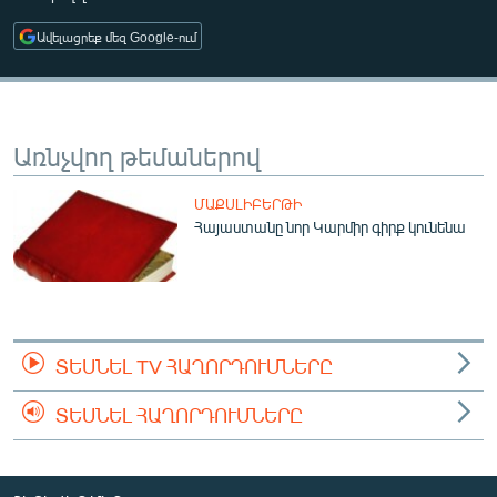
ՄԻՋԱԶԳԱՅԻՆ
Ավելացրեք մեզ Google-ում
ՄՇԱԿՈՒՅԹ
ՍՊՈՐՏ
ՄԵԿՆԱԲԱՆՈՒԹՅՈՒՆ
Առնչվող թեմաներով
ՏՏ ԵՒ ԻՆՏԵՐՆԵՏ
ՄԱՔՍԼԻԲԵՐԹԻ
ԿՈՐՈՆԱՎԻՐՈՒՍ
Հայաստանը նոր Կարմիր գիրք կունենա
ԱՐԽԻՎ
ՏԵՍԱՆՅՈՒԹԵՐ
ԲԱՆԱՎԵՃ
ՏԵՍՆԵԼ TV ՀԱՂՈՐԴՈՒՄՆԵՐԸ
ՁԳՏԵԼՈՎ ԼԱՎԱԳՈՒՅՆԻՆ
ՏԵՍՆԵԼ ՀԱՂՈՐԴՈՒՄՆԵՐԸ
ՓՈԴՔԱՍԹ
Հայերեն