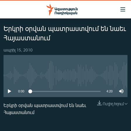
Մատչելիության
հղումներ
Անցնել
Երկրի օրվան պատրաստվում են նաեւ
հիմնական
ԱԶԱՏՈՒԹՅՈՒՆ TV
բովանդակությանը
Հայաստանում
ՀԱՅԱՍՏԱՆ
Անցնել
հիմնական
ապրիլ 15, 2010
ՔԱՂԱՔԱԿԱՆ
մենյուին
ԸՆՏՐՈՒԹՅՈՒՆՆԵՐ 2026
Որոնում
ԻՐԱՎՈՒՆՔ
No media source currently available
ՀԱՍԱՐԱԿՈՒԹՅՈՒՆ
0:00
4:20
ՏՆՏԵՍՈՒԹՅՈՒՆ
Ուղիղ հղում
ՂԱՐԱԲԱՂ
Երկրի օրվան պատրաստվում են նաեւ
Հայաստանում
ՊԱՏԵՐԱԶՄԻ 6 ՇԱԲԱԹՆԵՐԸ
ՏԱՐԱԾԱՇՐՋԱՆ