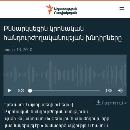
Մատչելիության
հղումներ
Անցնել
Քննարկվեցին կրոնական
հիմնական
ԱԶԱՏՈՒԹՅՈՒՆ TV
բովանդակությանը
հանդուրժողականության խնդիրները
ՀԱՅԱՍՏԱՆ
Անցնել
հիմնական
ապրիլ 14, 2010
ՔԱՂԱՔԱԿԱՆ
մենյուին
ԸՆՏՐՈՒԹՅՈՒՆՆԵՐ 2026
Որոնում
ԻՐԱՎՈՒՆՔ
No media source currently available
ՀԱՍԱՐԱԿՈՒԹՅՈՒՆ
0:00
5:00
ՏՆՏԵՍՈՒԹՅՈՒՆ
Ուղիղ հղում
ՂԱՐԱԲԱՂ
Երեւանում այսօր տեղի ունեցավ
«Կրոնական հանդուրժողականությունն
ՊԱՏԵՐԱԶՄԻ 6 ՇԱԲԱԹՆԵՐԸ
այսօր Հայաստանում» թեմայով համաժողովը, որը
ՏԱՐԱԾԱՇՐՋԱՆ
կազմակերպել էր «Համագործակցություն հանուն