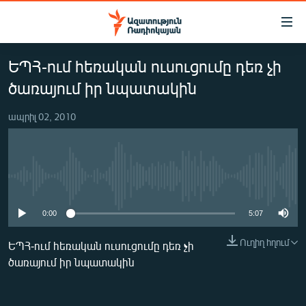
Մատչելիության
հղումներ
Անցնել
ԵՊՀ-ում հեռական ուսուցումը դեռ չի
հիմնական
ԱԶԱՏՈՒԹՅՈՒՆ TV
բովանդակությանը
ծառայում իր նպատակին
ՀԱՅԱՍՏԱՆ
Անցնել
հիմնական
ապրիլ 02, 2010
ՔԱՂԱՔԱԿԱՆ
մենյուին
ԸՆՏՐՈՒԹՅՈՒՆՆԵՐ 2026
Որոնում
ԻՐԱՎՈՒՆՔ
No media source currently available
ՀԱՍԱՐԱԿՈՒԹՅՈՒՆ
0:00
5:07
ՏՆՏԵՍՈՒԹՅՈՒՆ
Ուղիղ հղում
ՂԱՐԱԲԱՂ
ԵՊՀ-ում հեռական ուսուցումը դեռ չի
ծառայում իր նպատակին
ՊԱՏԵՐԱԶՄԻ 6 ՇԱԲԱԹՆԵՐԸ
ՏԱՐԱԾԱՇՐՋԱՆ