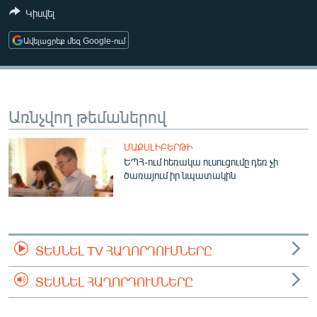
ՄԻՋԱԶԳԱՅԻՆ
Կիսվել
ՄՇԱԿՈՒՅԹ
Ավելացրեք մեզ Google-ում
ՍՊՈՐՏ
ՄԵԿՆԱԲԱՆՈՒԹՅՈՒՆ
Առնչվող թեմաներով
ՏՏ ԵՒ ԻՆՏԵՐՆԵՏ
ԿՈՐՈՆԱՎԻՐՈՒՍ
ՄԱՔՍԼԻԲԵՐԹԻ
ԵՊՀ-ում հեռակա ուսուցումը դեռ չի
ԱՐԽԻՎ
ծառայում իր նպատակին
ՏԵՍԱՆՅՈՒԹԵՐ
ԲԱՆԱՎԵՃ
ՁԳՏԵԼՈՎ ԼԱՎԱԳՈՒՅՆԻՆ
ՏԵՍՆԵԼ TV ՀԱՂՈՐԴՈՒՄՆԵՐԸ
ՓՈԴՔԱՍԹ
ՏԵՍՆԵԼ ՀԱՂՈՐԴՈՒՄՆԵՐԸ
Հայերեն