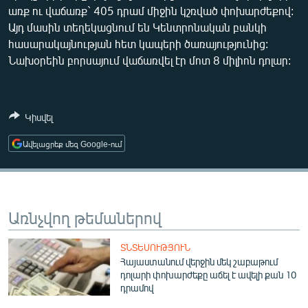
առք ու վաճառք` 405 դրամ միջին կշռված փոխարժեքով:
ՄԻՋԱԶԳԱՅԻՆ
Այդ մասին տեղեկացնում են Կենտրոնական բանկի
ՄՇԱԿՈՒՅԹ
հասարակայնության հետ կապերի ծառայությունից:
Նախօրեին բորսայում վաճառվել էր մոտ 8 միլիոն դոլար:
ՍՊՈՐՏ
ՄԵԿՆԱԲԱՆՈՒԹՅՈՒՆ
ՏՏ ԵՒ ԻՆՏԵՐՆԵՏ
Կիսվել
ԿՈՐՈՆԱՎԻՐՈՒՍ
Ավելացրեք մեզ Google-ում
ԱՐԽԻՎ
ՏԵՍԱՆՅՈՒԹԵՐ
ԲԱՆԱՎԵՃ
Առնչվող թեմաներով
ՁԳՏԵԼՈՎ ԼԱՎԱԳՈՒՅՆԻՆ
ՏՆՏԵՍՈՒԹՅՈՒՆ
ՓՈԴՔԱՍԹ
Հայաստանում վերջին մեկ շաբաթում
դոլարի փոխարժեքը աճել է ավելի քան 10
դրամով
Հայերեն