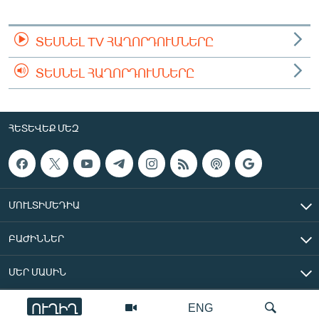
English
Русский
ՏԵՍՆԵԼ TV ՀԱՂՈՐԴՈՒՄՆԵՐԸ
ՏԵՍՆԵԼ ՀԱՂՈՐԴՈՒՄՆԵՐԸ
ՀԵՏԵՎԵՔ ՄԵԶ
ՀԵՏԵՎԵՔ ՄԵԶ
«Ազատության» բոլոր կայքերը
ՄՈՒԼՏԻՄԵԴԻԱ
ԲԱԺԻՆՆԵՐ
ՄԵՐ ՄԱՍԻՆ
ՈՒՂԻՂ
ENG
«Ազատ Եվրոպա/Ազատություն» ռադիոկայան © 2026