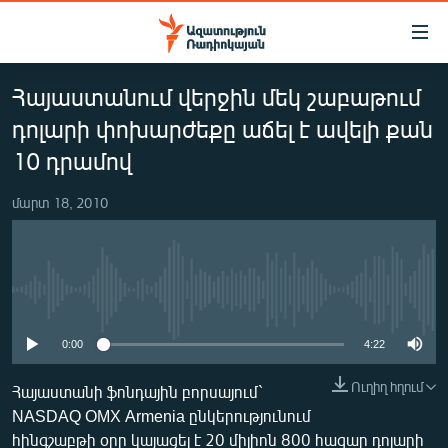
Մատչելիության
հղումներ
Անցնել
Հայաստանում վերջին մեկ շաբաթում
հիմնական
ԱԶԱՏՈՒԹՅՈՒՆ TV
բովանդակությանը
դոլարի փոխարժեքը աճել է ավելի քան
ՀԱՅԱՍՏԱՆ
Անցնել
10 դրամով
հիմնական
ՔԱՂԱՔԱԿԱՆ
մենյուին
մարտ 18, 2010
ԸՆՏՐՈՒԹՅՈՒՆՆԵՐ 2026
Որոնում
ԻՐԱՎՈՒՆՔ
ՀԱՍԱՐԱԿՈՒԹՅՈՒՆ
No media source currently available
ՏՆՏԵՍՈՒԹՅՈՒՆ
0:00
4:22
ՂԱՐԱԲԱՂ
Ուղիղ հղում
Հայաստանի ֆոնդային բորսայում`
ՊԱՏԵՐԱԶՄԻ 6 ՇԱԲԱԹՆԵՐԸ
NASDAQ OMX Armenia ընկերությունում
ՏԱՐԱԾԱՇՐՋԱՆ
հինգշաբթի օրը կայացել է 20 միլիոն 800 հազար դոլարի