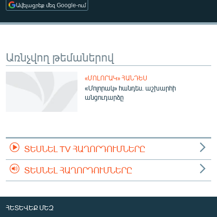
Ավելացրեք մեզ Google-ում
ՄԻՋԱԶԳԱՅԻՆ
ՄՇԱԿՈՒՅԹ
ՍՊՈՐՏ
Առնչվող թեմաներով
ՄԵԿՆԱԲԱՆՈՒԹՅՈՒՆ
ՏՏ ԵՒ ԻՆՏԵՐՆԵՏ
«ՄՈԼՈՐԱԿ» ՀԱՆԴԵՍ
«Մոլորակ» հանդես. աշխարհի
ԿՈՐՈՆԱՎԻՐՈՒՍ
անցուդարձը
ԱՐԽԻՎ
ՏԵՍԱՆՅՈՒԹԵՐ
ԲԱՆԱՎԵՃ
ՏԵՍՆԵԼ TV ՀԱՂՈՐԴՈՒՄՆԵՐԸ
ՁԳՏԵԼՈՎ ԼԱՎԱԳՈՒՅՆԻՆ
ՏԵՍՆԵԼ ՀԱՂՈՐԴՈՒՄՆԵՐԸ
ՓՈԴՔԱՍԹ
Հայերեն
ՀԵՏԵՎԵՔ ՄԵԶ