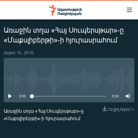
Մատչելիության
հղումներ
Անցնել
Առաջին տղա «Հայ Սուպերսթար»-ը
հիմնական
ԱԶԱՏՈՒԹՅՈՒՆ TV
բովանդակությանը
«Մաքսլիբերթի»-ի հյուրասրահում
ՀԱՅԱՍՏԱՆ
Անցնել
հիմնական
մարտ 15, 2010
ՔԱՂԱՔԱԿԱՆ
մենյուին
ԸՆՏՐՈՒԹՅՈՒՆՆԵՐ 2026
Որոնում
ԻՐԱՎՈՒՆՔ
No media source currently available
ՀԱՍԱՐԱԿՈՒԹՅՈՒՆ
0:00
8:30
ՏՆՏԵՍՈՒԹՅՈՒՆ
Ուղիղ հղում
ՂԱՐԱԲԱՂ
Առաջին տղա «Հայ Սուպերսթար»-ը
«Մաքսլիբերթի»-ի հյուրասրահում
ՊԱՏԵՐԱԶՄԻ 6 ՇԱԲԱԹՆԵՐԸ
ՏԱՐԱԾԱՇՐՋԱՆ