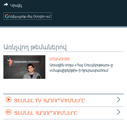
ՄԻՋԱԶԳԱՅԻՆ
Կիսվել
ՄՇԱԿՈՒՅԹ
Ավելացրեք մեզ Google-ում
ՍՊՈՐՏ
ՄԵԿՆԱԲԱՆՈՒԹՅՈՒՆ
Առնչվող թեմաներով
ՏՏ ԵՒ ԻՆՏԵՐՆԵՏ
ԿՈՐՈՆԱՎԻՐՈՒՍ
ՄՇԱԿՈՒՅԹ
Առաջին տղա «Հայ Սուպերսթար»-ը
ԱՐԽԻՎ
«Մաքսլիբերթի»-ի հյուրասրահում
ՏԵՍԱՆՅՈՒԹԵՐ
ԲԱՆԱՎԵՃ
ՁԳՏԵԼՈՎ ԼԱՎԱԳՈՒՅՆԻՆ
ՏԵՍՆԵԼ TV ՀԱՂՈՐԴՈՒՄՆԵՐԸ
ՓՈԴՔԱՍԹ
ՏԵՍՆԵԼ ՀԱՂՈՐԴՈՒՄՆԵՐԸ
Հայերեն