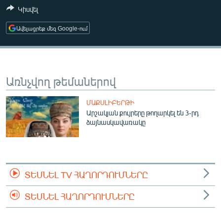
ՄԻՋԱԶԳԱՅԻՆ
Կիսվել
ՄՇԱԿՈՒՅԹ
Ավելացրեք մեզ Google-ում
ՍՊՈՐՏ
ՄԵԿՆԱԲԱՆՈՒԹՅՈՒՆ
Առնչվող թեմաներով
ՏՏ ԵՒ ԻՆՏԵՐՆԵՏ
ԿՈՐՈՆԱՎԻՐՈՒՍ
ՄԱՔՍԼԻԲԵՐԹԻ
Արշակյան քույրերը թողարկել են 3-րդ
ԱՐԽԻՎ
ձայնասկավառակը
ՏԵՍԱՆՅՈՒԹԵՐ
ԲԱՆԱՎԵՃ
ՁԳՏԵԼՈՎ ԼԱՎԱԳՈՒՅՆԻՆ
ՏԵՍՆԵԼ TV ՀԱՂՈՐԴՈՒՄՆԵՐԸ
ՓՈԴՔԱՍԹ
ՏԵՍՆԵԼ ՀԱՂՈՐԴՈՒՄՆԵՐԸ
Հայերեն