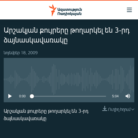
Մատչելիության
հղումներ
Անցնել
Արշակյան քույրերը թողարկել են 3-րդ
հիմնական
ԱԶԱՏՈՒԹՅՈՒՆ TV
բովանդակությանը
ձայնասկավառակը
ՀԱՅԱՍՏԱՆ
Անցնել
հիմնական
նոյեմբեր 18, 2009
ՔԱՂԱՔԱԿԱՆ
մենյուին
ԸՆՏՐՈՒԹՅՈՒՆՆԵՐ 2026
Որոնում
ԻՐԱՎՈՒՆՔ
No media source currently available
ՀԱՍԱՐԱԿՈՒԹՅՈՒՆ
0:00
5:04
ՏՆՏԵՍՈՒԹՅՈՒՆ
Ուղիղ հղում
ՂԱՐԱԲԱՂ
Արշակյան քույրերը թողարկել են 3-րդ
ձայնասկավառակը
ՊԱՏԵՐԱԶՄԻ 6 ՇԱԲԱԹՆԵՐԸ
ՏԱՐԱԾԱՇՐՋԱՆ