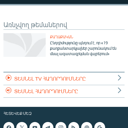
ՄԻՋԱԶԳԱՅԻՆ
ՄՇԱԿՈՒՅԹ
Առնչվող թեմաներով
ՍՊՈՐՏ
ՄԵԿՆԱԲԱՆՈՒԹՅՈՒՆ
ՔԱՂԱՔԱԿԱՆ
Ընդդիմությունը պնդում է, որ «19
ՏՏ ԵՒ ԻՆՏԵՐՆԵՏ
քաղբանտարկյալներ շարունակում են
մնալ ազատազրկման վայրերում»
ԿՈՐՈՆԱՎԻՐՈՒՍ
ԱՐԽԻՎ
ՏԵՍԱՆՅՈՒԹԵՐ
ՏԵՍՆԵԼ TV ՀԱՂՈՐԴՈՒՄՆԵՐԸ
ԲԱՆԱՎԵՃ
ՏԵՍՆԵԼ ՀԱՂՈՐԴՈՒՄՆԵՐԸ
ՁԳՏԵԼՈՎ ԼԱՎԱԳՈՒՅՆԻՆ
ՓՈԴՔԱՍԹ
ՀԵՏԵՎԵՔ ՄԵԶ
Հայերեն