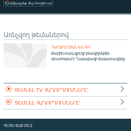
Ավելացրեք մեզ Google-ում
ՄԻՋԱԶԳԱՅԻՆ
ՄՇԱԿՈՒՅԹ
ՍՊՈՐՏ
Առնչվող թեմաներով
ՄԵԿՆԱԲԱՆՈՒԹՅՈՒՆ
ՏՏ ԵՒ ԻՆՏԵՐՆԵՏ
ՂԱՐԱԲԱՂՅԱՆ ԽՆԴԻՐ
Քարին տակ գյուղի բնակիչներին
ԿՈՐՈՆԱՎԻՐՈՒՍ
մտահոգում է Ղարաբաղի ճակատագիրը
ԱՐԽԻՎ
ՏԵՍԱՆՅՈՒԹԵՐ
ԲԱՆԱՎԵՃ
ՏԵՍՆԵԼ TV ՀԱՂՈՐԴՈՒՄՆԵՐԸ
ՁԳՏԵԼՈՎ ԼԱՎԱԳՈՒՅՆԻՆ
ՏԵՍՆԵԼ ՀԱՂՈՐԴՈՒՄՆԵՐԸ
ՓՈԴՔԱՍԹ
Հայերեն
ՀԵՏԵՎԵՔ ՄԵԶ