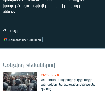
ՄԻՋԱԶԳԱՅԻՆ
իրադարձությունների վերաբերյալ իրենց չորրորդ
զեկույցը:
ՄՇԱԿՈՒՅԹ
ՍՊՈՐՏ
ՄԵԿՆԱԲԱՆՈՒԹՅՈՒՆ
Կիսվել
ՏՏ ԵՒ ԻՆՏԵՐՆԵՏ
Ավելացրեք մեզ Google-ում
ԿՈՐՈՆԱՎԻՐՈՒՍ
ԱՐԽԻՎ
ՏԵՍԱՆՅՈՒԹԵՐ
Առնչվող թեմաներով
ԲԱՆԱՎԵՃ
ՔԱՂԱՔԱԿԱՆ
ՁԳՏԵԼՈՎ ԼԱՎԱԳՈՒՅՆԻՆ
Փաստահավաք խմբի ընդդիմադիր
անդամները ներկայացնելու են եւս մեկ
ՓՈԴՔԱՍԹ
զեկույց
Հայերեն