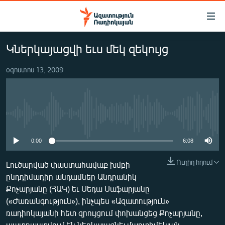
Մատչելիության
հղումներ
Անցնել
Կներկայացվի եւս մեկ զեկույց
հիմնական
ԱԶԱՏՈՒԹՅՈՒՆ TV
բովանդակությանը
օգոստոս 13, 2009
ՀԱՅԱՍՏԱՆ
Անցնել
հիմնական
ՔԱՂԱՔԱԿԱՆ
մենյուին
ԸՆՏՐՈՒԹՅՈՒՆՆԵՐ 2026
Որոնում
No media source currently available
ԻՐԱՎՈՒՆՔ
0:00
6:08
ՀԱՍԱՐԱԿՈՒԹՅՈՒՆ
ՏՆՏԵՍՈՒԹՅՈՒՆ
Ուղիղ հղում
Լուծարված փաստահավաք խմբի
ընդդիմադիր անդամներ Անդրանիկ
ՂԱՐԱԲԱՂ
Քոչարյանը (ՀԱԿ) եւ Սեդա Սաֆարյանը
ՊԱՏԵՐԱԶՄԻ 6 ՇԱԲԱԹՆԵՐԸ
(«Ժառանգություն»), ինչպես «Ազատություն»
ռադիոկայանի հետ զրույցում փոխանցեց Քոչարյանը,
ՏԱՐԱԾԱՇՐՋԱՆ
պատրաստվում են ներկայացնել մարտիմեկյան