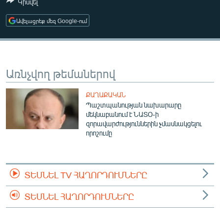
Կիսվել
ՄԻՋԱԶԳԱՅԻՆ
Ավելացրեք մեզ Google-ում
ՄՇԱԿՈՒՅԹ
ՍՊՈՐՏ
ՄԵԿՆԱԲԱՆՈՒԹՅՈՒՆ
Առնչվող թեմաներով
ՏՏ ԵՒ ԻՆՏԵՐՆԵՏ
ՔԱՂԱՔԱԿԱՆ
ԿՈՐՈՆԱՎԻՐՈՒՍ
Պաշտպանության նախարարը
ԱՐԽԻՎ
մեկնաբանում է ՆԱՏՕ-ի
զորավարժություններին չմասնակցելու
ՏԵՍԱՆՅՈՒԹԵՐ
որոշումը
ԲԱՆԱՎԵՃ
ՁԳՏԵԼՈՎ ԼԱՎԱԳՈՒՅՆԻՆ
ՏԵՍՆԵԼ TV ՀԱՂՈՐԴՈՒՄՆԵՐԸ
ՓՈԴՔԱՍԹ
ՏԵՍՆԵԼ ՀԱՂՈՐԴՈՒՄՆԵՐԸ
Հայերեն