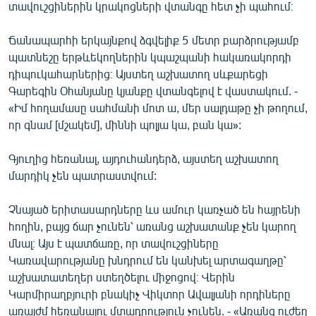
տավուշցիներին կրակոցների վտանգը հետ չի պահում։
English
Русский
Ճանապարհի երկայնքով ձգվելիք 5 մետր բարձրությամբ
պատնեշը երթևեկողներին կպաշպանի հակառակորդի
դիպուկահարներից։ Այստեղ աշխատող սևքարեցի
ՀԵՏԵՎԵՔ ՄԵԶ
Գարեգին Օհանյանը կյանքը վտանգելով է վաստակում. -
«Իմ հողամասը սահմանի մոտ ա, մեր սալդաթը չի թողում,
որ գնամ [մշակեմ], միննի պոլյա կա, բան կա»:
Գյուղից հեռանալ, այդուհանդերձ, այստեղ աշխատող
«Ազատության» բոլոր կայքերը
մարդիկ չեն պատրաստվում:
Չնայած երիտասարդները ևս ամուր կառչած են հայրենի
հողին, բայց ճար չունեն՝ առանց աշխատանք չեն կարող
մնալ։ Այս է պատճառը, որ տավուշցիները
Կառավարությանը խնդրում են կանխել արտագաղթը՝
աշխատատեղեր ստեղծելու միջոցով։ Վերին
Կարմիրաղբյուրի բնակիչ Վիկտոր Ավալյանի որդիները
առայժմ հեռանալու մտադրություն չունեն. - «Առանց ուժեղ