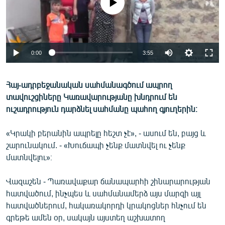
No media source currently available
ՄԻՋԱԶԳԱՅԻՆ
ՄՇԱԿՈՒՅԹ
ՍՊՈՐՏ
0:00
3:55
ՄԵԿՆԱԲԱՆՈՒԹՅՈՒՆ
ՏՏ ԵՒ ԻՆՏԵՐՆԵՏ
Հայ-ադրբեջանական սահմանագծում ապրող
տավուշցիները Կառավարությանը խնդրում են
ԿՈՐՈՆԱՎԻՐՈՒՍ
ուշադրություն դարձնել սահմանը պահող գյուղերին։
ԱՐԽԻՎ
«Կրակի բերանին ապրելը հեշտ չէ», - ասում են, բայց և
ՏԵՍԱՆՅՈՒԹԵՐ
շարունակում. - «Խուճապի չենք մատնվել ու չենք
ԲԱՆԱՎԵՃ
մատնվելու»։
ՁԳՏԵԼՈՎ ԼԱՎԱԳՈՒՅՆԻՆ
Վազաշեն - Պառավաքար ճանապարհի շինարարության
ՓՈԴՔԱՍԹ
հատվածում, ինչպես և սահմանամերձ այս մարզի այլ
հատվածներում, հակառակորդի կրակոցներ հնչում են
Հայերեն
գրեթե ամեն օր, սակայն այստեղ աշխատող