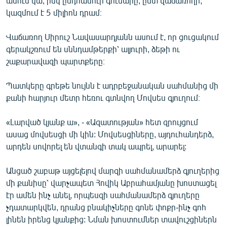
անուն կա, իսկ ընդհանուր գումարը, ըստ վաճառողի,
կազմում է 5 միլիոն դրամ։
Վաճառող Սիրուշ Նավասարդյանն ասում է, որ ցուցակում
գերակշռում են սննդամթերքի՝ ալյուրի, ձեթի ու
շաքարավազի պարտքերը։
Պատկերը գրեթե նույնն է ադրբեջանական սահմանից մի
քանի հարյուր մետր հեռու գտնվող Մովսես գյուղում։
«Լարված կյանք ա», - «Ազատության» հետ զրույցում
ասաց մովսեսցի մի կին: Մովսեսցիները, այդուհանդերձ,
արդեն սովորել են վտանգի տակ ապրել, արարել:
Անցած շաբաթ այցելելով մարզի սահմանամերձ գյուղերից
մի քանիսը՝ վարչապետ Հովիկ Աբրահամյանը խոստացել
էր ամեն ինչ անել, որպեսզի սահմանամերձ գյուղերը
չդատարկվեն, դրանց բնակիչները գոնե փոքր-ինչ գոհ
լինեն իրենց կյանքից: Նման խոստումներ տավուշցիներն