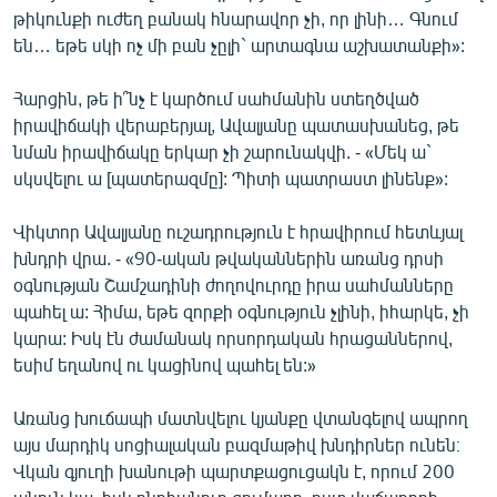
թիկունքի ուժեղ բանակ հնարավոր չի, որ լինի… Գնում
են… եթե սկի ոչ մի բան չըլի` արտագնա աշխատանքի»:
Հարցին, թե ի՞նչ է կարծում սահմանին ստեղծված
իրավիճակի վերաբերյալ, Ավալյանը պատասխանեց, թե
նման իրավիճակը երկար չի շարունակվի. - «Մեկ ա`
սկսվելու ա [պատերազմը]: Պիտի պատրաստ լինենք»:
Վիկտոր Ավալյանը ուշադրություն է հրավիրում հետևյալ
խնդրի վրա. - «90-ական թվականներին առանց դրսի
օգնության Շամշադինի ժողովուրդը իրա սահմանները
պահել ա: Հիմա, եթե զորքի օգնություն չլինի, իհարկե, չի
կարա: Իսկ էն ժամանակ որսորդական հրացաններով,
եսիմ եղանով ու կացինով պահել են:»
Առանց խուճապի մատնվելու կյանքը վտանգելով ապրող
այս մարդիկ սոցիալական բազմաթիվ խնդիրներ ունեն։
Վկան գյուղի խանութի պարտքացուցակն է, որում 200