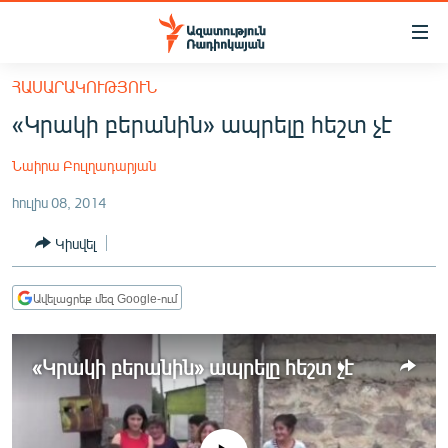
Մատչելիության
հղումներ
Անցնել
ՀԱՍԱՐԱԿՈՒԹՅՈՒՆ
հիմնական
ԱԶԱՏՈՒԹՅՈՒՆ TV
«Կրակի բերանին» ապրելը հեշտ չէ
բովանդակությանը
ՀԱՅԱՍՏԱՆ
Անցնել
Նաիրա Բուլղադարյան
հիմնական
ՔԱՂԱՔԱԿԱՆ
մենյուին
հուլիս 08, 2014
ԸՆՏՐՈՒԹՅՈՒՆՆԵՐ 2026
Որոնում
Կիսվել
ԻՐԱՎՈՒՆՔ
ՀԱՍԱՐԱԿՈՒԹՅՈՒՆ
Ավելացրեք մեզ Google-ում
ՏՆՏԵՍՈՒԹՅՈՒՆ
ՂԱՐԱԲԱՂ
«Կրակի բերանին» ապրելը հեշտ չէ
ՊԱՏԵՐԱԶՄԻ 6 ՇԱԲԱԹՆԵՐԸ
ՏԱՐԱԾԱՇՐՋԱՆ