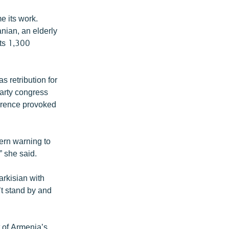
e its work.
nian, an elderly
Its 1,300
 retribution for
party congress
ference provoked
ern warning to
” she said.
arkisian with
’t stand by and
 of Armenia’s