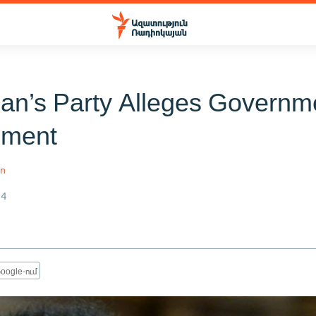
ian’s Party Alleges Governm
sment
an
14
oogle-ում