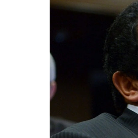
ՄԻՋԱԶԳԱՅԻՆ
ՄՇԱԿՈՒՅԹ
ՍՊՈՐՏ
ՄԵԿՆԱԲԱՆՈՒԹՅՈՒՆ
ՏՏ ԵՒ ԻՆՏԵՐՆԵՏ
ԿՈՐՈՆԱՎԻՐՈՒՍ
ԱՐԽԻՎ
ՏԵՍԱՆՅՈՒԹԵՐ
ԲԱՆԱՎԵՃ
ՁԳՏԵԼՈՎ ԼԱՎԱԳՈՒՅՆԻՆ
ՓՈԴՔԱՍԹ