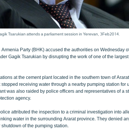
gik Tsarukian attends a parliament session in Yerevan, 3Feb2014.
 Armenia Party (BHK) accused the authorities on Wednesday of
eader Gagik Tsarukian by disrupting the work of one of the large
tions at the cement plant located in the southern town of Arara
 it stopped receiving water through a nearby pumping station fo
nt was also raided by police officers and representatives of a s
tection agency.
ice attributed the inspection to a criminal investigation into al
drinking water in the surrounding Ararat province. They denied a
y shutdown of the pumping station.