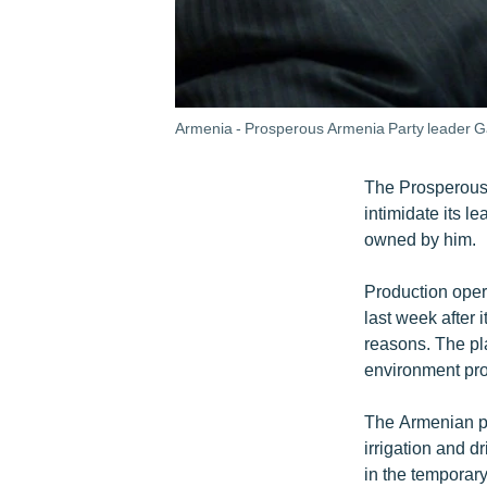
Armenia - Prosperous Armenia Party leader Ga
The Prosperous
intimidate its l
owned by him.
Production opera
last week after
reasons. The pla
environment pro
The Armenian pol
irrigation and 
in the temporar