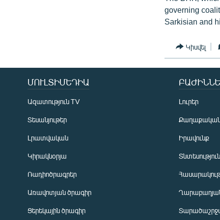
governing coalit
Sarkisian and h
Կիսվել
ՄՈՒԼՏԻՄԵԴԻԱ
ԲԱԺԻՆՆԵ
Ազատություն TV
Լուրեր
Տեսանյութեր
Քաղաքակա
Լրատվական
Իրավունք
Կիրակնօրյա
Տնտեսությու
Ռադիոծրագրեր
Հասարակութ
Առավոտյան ծրագիր
Ղարաբաղյան
Ցերեկային ծրագիր
Տարածաշրջ
Հայերեն