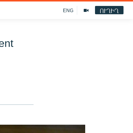
ՈՒՂԻՂ
ENG
ent