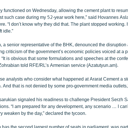
tly functioned on Wednesday, allowing the cement plant to resum
irst such case during my 52-year work here,” said Hovannes Asla
e. “I don’t know why they did that. The plant stopped working. 
 idle.”
 a senior representative of the BHK, denounced the disruption as
ng criticism of the government’s economic policies voiced at a 
 “It is obvious that some formulations and speeches at the con
 Zohrabian told RFE/RL’s Armenian service (Azatutyun.am).
hose analysts who consider what happened at Ararat Cement a st
. And that is not denied by some pro-government media outlets,
Tsarukian signaled his readiness to challenge President Serzh S
tions. “I am prepared for any development, any scenario … I can
y weaken by the day,” declared the tycoon.
has the second largest number of seats in parliament, was part