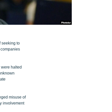
 seeking to
st companies
t were halted
r unknown
tate
leged misuse of
ny involvement