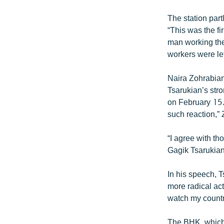
The station par
“This was the f
man working ther
workers were left
Naira Zohrabian,
Tsarukian’s stro
on February 15.
such reaction,”
“I agree with t
Gagik Tsarukian
In his speech, 
more radical ac
watch my countr
The BHK, which 