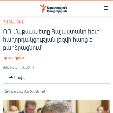
Մատչելիության
հղումներ
Անցնել
ՀԱՅԱՍՏԱՆ
հիմնական
ԱԶԱՏՈՒԹՅՈՒՆ TV
ՌԴ մաքսապետը Հայաստանի հետ
բովանդակությանը
ՀԱՅԱՍՏԱՆ
Անցնել
հաղորդակցության լեզվի հարց է
հիմնական
ՔԱՂԱՔԱԿԱՆ
բարձրացնում
մենյուին
ԸՆՏՐՈՒԹՅՈՒՆՆԵՐ 2026
Որոնում
Հրաչ Մելքումյան
ԻՐԱՎՈՒՆՔ
փետրվար 13, 2014
ՀԱՍԱՐԱԿՈՒԹՅՈՒՆ
Կիսվել
ՏՆՏԵՍՈՒԹՅՈՒՆ
ՂԱՐԱԲԱՂ
Ավելացրեք մեզ Google-ում
ՊԱՏԵՐԱԶՄԻ 6 ՇԱԲԱԹՆԵՐԸ
ՏԱՐԱԾԱՇՐՋԱՆ