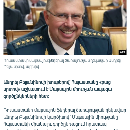
ՄԻՋԱԶԳԱՅԻՆ
ՄՇԱԿՈՒՅԹ
ՍՊՈՐՏ
ՄԵԿՆԱԲԱՆՈՒԹՅՈՒՆ
ՏՏ ԵՒ ԻՆՏԵՐՆԵՏ
ԿՈՐՈՆԱՎԻՐՈՒՍ
Ռուսաստանի մաքսային ֆեդերալ ծառայության ղեկավար Անդրեյ
Բելյանինով, արխիվ
ԱՐԽԻՎ
ՏԵՍԱՆՅՈՒԹԵՐ
Անդրեյ Բելյանինովի խոսքերով՝ Հայաստանը «բաց
ԲԱՆԱՎԵՃ
սրտով» աշխատում է Մաքսային միության ապագա
գործընկերների հետ:
ՁԳՏԵԼՈՎ ԼԱՎԱԳՈՒՅՆԻՆ
ՓՈԴՔԱՍԹ
Ռուսաստանի մաքսային ֆեդերալ ծառայության ղեկավար
Անդրեյ Բելյանինովի կարծիքով` Մաքսային միությանը
Հայաստանի միանալու գործընթացում հրատապ
Հայերեն