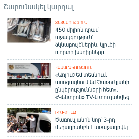
Շարունակել կարդալ
ՏՆՏԵՍՈՒԹՅՈՒՆ
450 միլիոն դրամ
աջակցություն՝
ձկնաբույծներին. կլուծի՞
ոլորտի խնդիրները
ՀԱՍԱՐԱԿՈՒԹՅՈՒՆ
«Առյուծ եմ տեսնում,
ասոցացնում եմ Ծառուկյանի
ընկերությունների հետ».
«Կենտրոն» TV-ն տուգանվեց
ԻՐԱՎՈՒՆՔ
Ծառուկյանին նոր՝ 3-րդ
մեղադրանքն է առաջադրվել