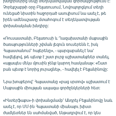
խնդիրներից մեկը տեղեկատվական գործակցությունն է:
English
Չորեքշաբթի օրը Բելառուսում, Նովոպոլոցկում տեղի
ունեցած նիստին հաջորդած ասուլիսում նա ասել է, թե
Русский
իրեն ամենաշատը մտահոգում է տեղեկատվության
փոխանակման խնդիրը:
ՀԵՏԵՎԵՔ ՄԵԶ
«Ռուսաստանի, Բելառուսի և Ղազախստանի մաքսային
ծառայությունների շփման լեզուն ռուսերենն է, իսկ
Հայաստանում՝ հայերենը», - պարզաբանել է նա՝
հավելելով, թե պետք է շատ լուրջ աշխատանքներ տանել,
«այլապես մեկս մյուսին չենք կարող հասկանալ»: «Շատ
«Ազատության» բոլոր կայքերը
բան պետք է նորից յուրացնել», - հավելել է Բելյանինովը:
Նրա խոսքերով՝ Հայաստանը «բաց սրտով» աշխատում է
Մաքսային միության ապագա գործընկերների հետ:
«Ինտերֆաքս»-ի փոխանցմամբ՝ Անդրեյ Բելյանինովը նաև
ասել է, որ ՄՄ-ին Հայաստանի միանալու խիստ
ժամկետներ են սահմանված, ենթադրվում է, որ կես