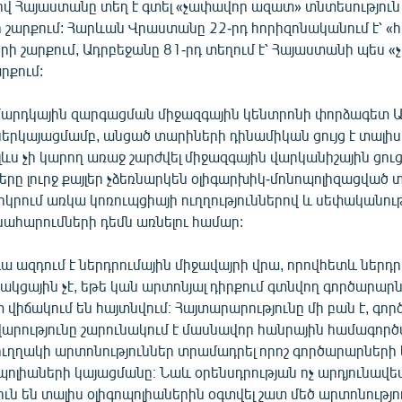
ով Հայաստանը տեղ է գտել «չափավոր ազատ» տնտեսություն
ի շարքում: Հարևան Վրաստանը 22-րդ հորիզոնականում է՝ «
րի շարքում, Ադրբեջանը 81-րդ տեղում է՝ Հայաստանի պես 
րքում:
արդկային զարգացման միջազգային կենտրոնի փորձագետ 
ներկայացմամբ, անցած տարիների դինամիկան ցույց է տալիս,
ևս չի կարող առաջ շարժվել միջազգային վարկանիշային ցու
երը լուրջ քայլեր չձեռնարկեն օլիգարխիկ-մոնոպոլիզացված
րկրում առկա կոռուպցիայի ուղղություններով և սեփականու
նահարումների դեմն առնելու համար:
 ազդում է ներդրումային միջավայրի վրա, որովհետև ներդր
ակցային չէ, եթե կան արտոնյալ դիրքում գտնվող գործարարն
իճակում են հայտնվում։ Հայտարարությունը մի բան է, գործ
վարությունը շարունակում է մասնավոր հանրային համագոր
ուղղակի արտոնություններ տրամադրել որոշ գործարարների
պոլիաների կայացմանը։ Նաև օրենսդրության ոչ արդյունավե
ւն են տալիս օլիգոպոլիաներին օգտվել շատ մեծ արտոնությու