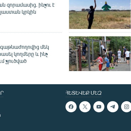
 զորամասից. ինչու է
այաստան կրկին
գաթնաժողովից մեկ
հասել կողմերը և ինչ
ւմ չլուծված
Ր
ՀԵՏԵՎԵՔ ՄԵԶ
ն