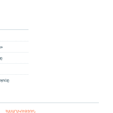
ն»
նը
յունը
ՀԱՍԱՐԱԿՈՒԹՅՈՒՆ