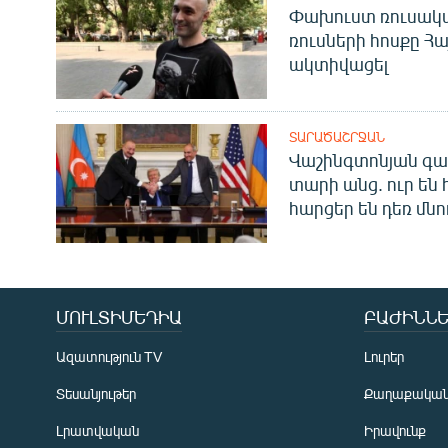
Փախուստ ռուսական
ռուսների հոսքը Հ
ակտիվացել
ՏԱՐԱԾԱՇՐՋԱՆ
Վաշինգտոնյան գա
տարի անց. ուր են 
հարցեր են դեռ մնո
ՄՈՒԼՏԻՄԵԴԻԱ
ԲԱԺԻՆՆԵ
Ազատություն TV
Լուրեր
Տեսանյութեր
Քաղաքակա
Լրատվական
Իրավունք