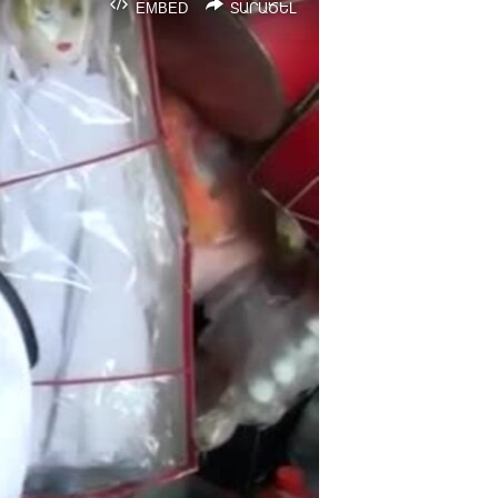
EMBED
ՏԱՐԱԾԵԼ