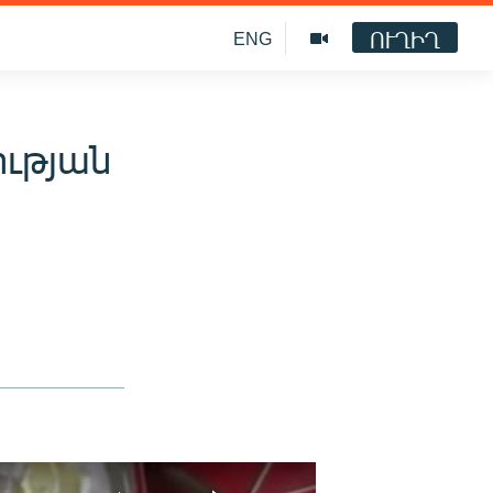
ՈՒՂԻՂ
ENG
ւթյան