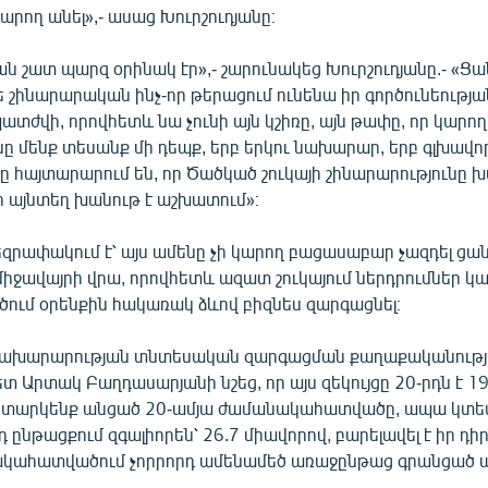
կարող անել»,- ասաց Խուրշուդյանը։
ն շատ պարզ օրինակ էր»,- շարունակեց Խուրշուդյանը.- «
 շինարարական ինչ-որ թերացում ունենա իր գործունեության
տժվի, որովհետև նա չունի այն կշիռը, այն թափը, որ կարող
ը մենք տեսանք մի դեպք, երբ երկու նախարար, երբ գլխավո
հայտարարում են, որ Ծածկած շուկայի շինարարությունը 
օր այնտեղ խանութ է աշխատում»։
եզրափակում է՝ այս ամենը չի կարող բացասաբար չազդել ց
միջավայրի վրա, որովհետև ազատ շուկայում ներդրումներ 
ծում օրենքին հակառակ ձևով բիզնես զարգացնել։
 նախարարության տնտեսական զարգացման քաղաքականութ
ետ Արտակ Բաղդասարյանի նշեց, որ այս զեկույցը 20-րդն է 
 դիտարկենք անցած 20-ամյա ժամանակահատվածը, ապա կտես
 ընթացքում զգալիորեն՝ 26.7 միավորով, բարելավել է իր դի
կահատվածում չորրորդ ամենամեծ առաջընթաց գրանցած պ