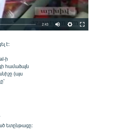
2:43
EMBED
ՏԱՐԱԾԵԼ
լ է:
al-ի
ցի համաձայն
նիշը (այս
ը՝
մ
ցած ետընթացը: