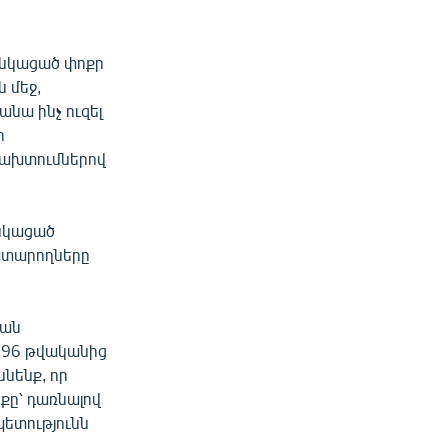
Ցանկացած փոքր
 մեջ,
անա ինչ ուզել
ր
խախտումներով
անկացած
կատարողները
յան
1996 թվականից
նենք, որ
րքը՝ դառնալով
ետությունն