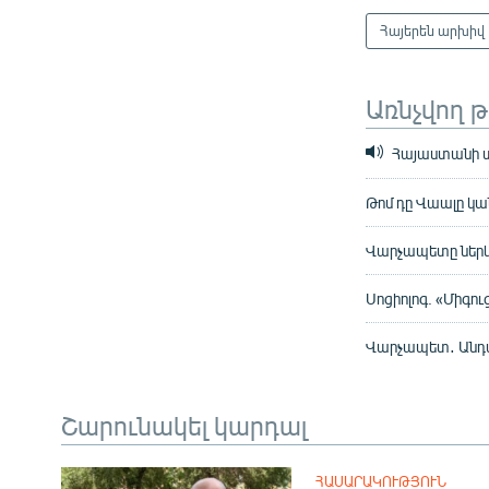
Հայերեն արխիվ
Առնչվող 
Հայաստանի տ
Թոմ դը Վաալը կա
Վարչապետը ներկա
Սոցիոլոգ. «Միգու
Վարչապետ․ Անդամ
Շարունակել կարդալ
ՀԱՍԱՐԱԿՈՒԹՅՈՒՆ