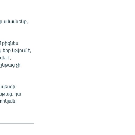
,
րամասնենք,
ն
մ բիզնես
երբ նշվում է,
ել է,
ընթաց չի
որպեսզի
նթաց, դա
տոնյան։