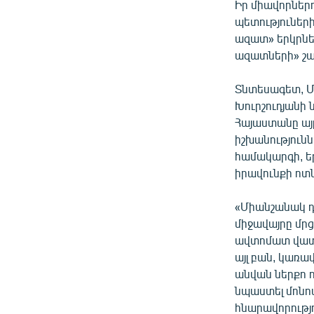
Իր միավորներ
պետություներ
ազատ» երկրնե
ազատների» շա
Տնտեսագետ, Մ
Խուրշուդյանի 
Հայաստանը այլ
իշխանությունն
համակարգի, ե
իրավունքի ոտ
«Միանշանակ դա
միջավայրը մրց
ավտոմատ վատ վ
այլ բան, կառա
անվան ներքո 
նպաստել մոնո
հնարավորությո