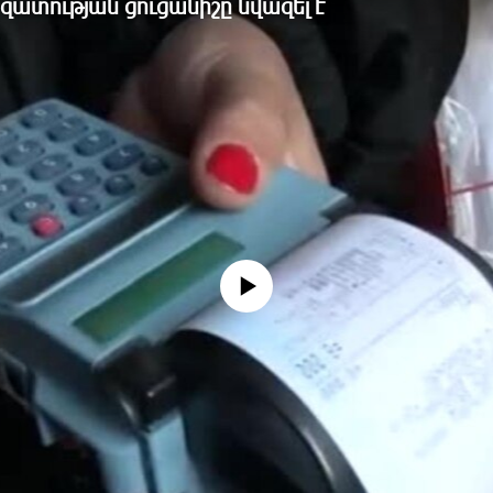
տության ցուցանիշը նվազել է
No media source currently available