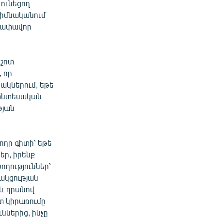
 ունեցող
հիմնականում
«չափավոր
Աշոտ
 որ
ցակներում, եթե
 տնտեսական
թյան
ողը գիտի՝ եթե
եր, իրենք
ողություններ՝
ծակցության
 և դրանով
տ կիրառումը
ններից, ինչը