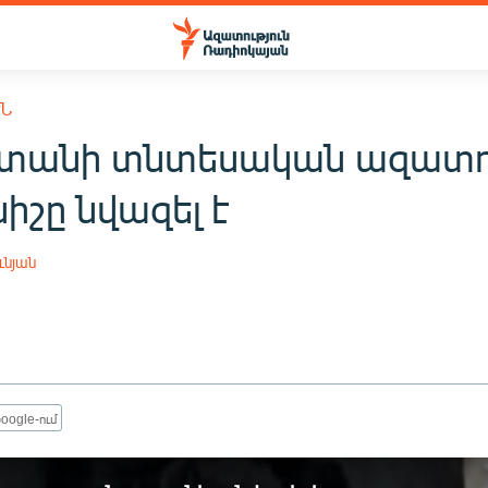
ՒՆ
տանի տնտեսական ազատո
իշը նվազել է
ւնյան
oogle-ում