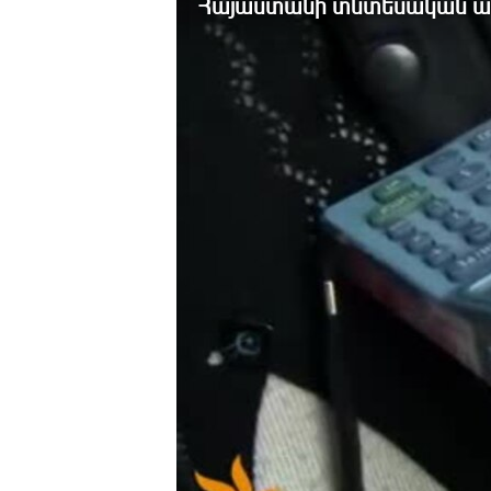
Հայաստանի տնտեսական ազա
ՄԻՋԱԶԳԱՅԻՆ
ՄՇԱԿՈՒՅԹ
ՍՊՈՐՏ
ՄԵԿՆԱԲԱՆՈՒԹՅՈՒՆ
ՏՏ ԵՒ ԻՆՏԵՐՆԵՏ
ԿՈՐՈՆԱՎԻՐՈՒՍ
ԱՐԽԻՎ
ՏԵՍԱՆՅՈՒԹԵՐ
ԲԱՆԱՎԵՃ
ՁԳՏԵԼՈՎ ԼԱՎԱԳՈՒՅՆԻՆ
ՓՈԴՔԱՍԹ