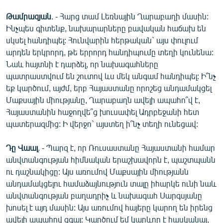
Թամրազյան
. - Հարց տամ Լեռնային Ղարաբաղի մասին:
Ինչպես գիտենք, նախարարները բավական հաճախ են
սկսել հանդիպել: Հունվարին հերթական` այս փուլում
արդեն երկրորդ, թե երրորդ հանդիպումը տեղի կունենա:
Նաև հայտնի է դարձել, որ նախագահները
պատրաստվում են շուտով ևս մեկ անգամ հանդիպել: Ի՞նչ
եք կարծում, այժմ, երբ Հայաստանը որոշեց անդամակցել
Մաքսային միությանը, Ղարաբաղն ավելի ապահո՞վ է,
Հայաստանին հաջողվե՞ց խուսափել Ադրբեջանի հետ
պատերազմից: Ի վերջո` այստեղ ի՞նչ տեղի ունեցավ:
Դը Վաալ
. - Պարզ է, որ Ռուսաստանը Հայաստանի համար
անվտանգության հիմնական երաշխավորն է, պաշտպանն
ու դաշնակիցը: Այս առումով Մաքսային միությանն
անդամակցելու համաձայնություն տալը իհարկե ունի նաև
անվտանգության բաղադրիչ և նախագահ Սարգսյանը
խոսել է այդ մասին: Այս առումով հայերը կարող են իրենց
ավելի ապահով զգալ: Կարծում եմ կարևոր է հասկանալ,