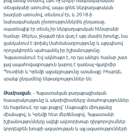
քայլ առաջ մտածել, եթե ոչ երկրի ռազմավարական
տեսլականի առումով, ապա գոնե ներքաղաքական
խաղերի առումով, տեսնում էր, և 2018-ի
նախագահական ընտրություններին ընդառաջ,
սպառնալիք էր տեսել իր ներքաղաքական հենարանի
համար: Թերևս, չնայած դեռ վաղ է այդ մասին խոսելը, նա
ցանկանում է փոխել Սահմանադրությունը և այդպիսով
որոշակիորեն պահպանել իր իշխանությունը
Հայաստանում: Եվ ակնհայտ է, որ դա անելու համար շատ
լավ ապահովագրություն կարող է դառնալ Վլադիմիր
Պուտինի և Կրեմլի աջակցությունը ստանալը: Իհարկե,
սրանք ընդամենը ենթադրություններ են:
Թամրազյան
. - Հայաստանյան քաղաքացիական
հասարակությունը և ակտիվիստները մտահոգություններ
են հայտնում, որ այս քայլով` Մաքսային միությանը
միանալով, և Կրեմլի հետ մերձենալով, Հայաստանի
իշխանությունները ավելի ավտորիտար դիրքորոշումներ
կորդեգրեն խոսքի ազատության և այլ ազատությունների