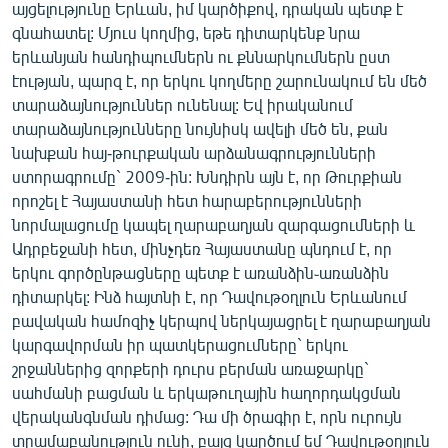
այցելությունը Երևան, իմ կարծիքով, դրական պետք է
գնահատել: Մյուս կողմից, եթե դիտարկենք նրա
երևանյան հանդիպումներն ու քննարկումներն ըստ
էության, պարզ է, որ երկու կողմերը շարունակում են մեծ
տարաձայնություններ ունենալ: Եվ իրականում
տարաձայնությունները նույնիսկ ավելի մեծ են, քան
նախքան հայ-թուրքական արձանագրությունների
ստորագրումը` 2009-ին: Խնդիրն այն է, որ Թուրքիան
որոշել է Հայաստանի հետ հարաբերությունների
նորմալացումը կապել ղարաբաղյան զարգացումների և
Ադրբեջանի հետ, մինչդեռ Հայաստանը պնդում է, որ
երկու գործընթացները պետք է առանձին֊առանձին
դիտարկել: Ինձ հայտնի է, որ Դավութօղլուն Երևանում
բավական համոզիչ կերպով ներկայացրել է ղարաբաղյան
կարգավորման իր պատկերացումները` երկու
շրջաններից զորքերի դուրս բերման առաջարկը`
սահմանի բացման և երկաթուղային հաղորդակցման
վերականգնման դիմաց: Դա մի ծրագիր է, որն ուրույն
տրամաբանություն ունի, բայց կարծում եմ Դավութօղլուն