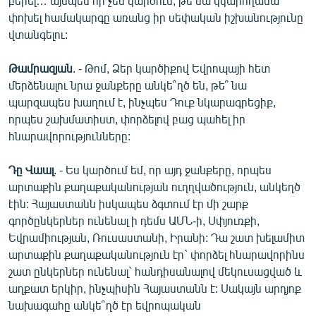
բերել… այնպես որ չեմ կարծում, թե նա կկարողանա
փոխել համակարգը առանց իր սեփական իշխանությունը
վտանգելու:
Թամրազյան
. - Թոմ, Ձեր կարծիքով Եվրոպայի հետ
մերձենալու նրա ջանքերը անկե՞ղծ են, թե՞ նա
պարզապես խաղում է, ինչպես Դուք նկարագրեցիք,
որպես շախմատիստ, փորձելով բաց պահել իր
հնարավորությունները:
Դը Վաալ
. - Ես կարծում եմ, որ այդ ջանքերը, որպես
արտաքին քաղաքականության ուղղվածություն, անկեղծ
էին: Հայաստանն իսկապես ձգտում էր մի շարք
գործընկերներ ունենալ ի դեմս ԱՄՆ-ի, Սփյուռքի,
Եվրամիության, Ռուսաստանի, Իրանի: Դա շատ խելամիտ
արտաքին քաղաքականություն էր` փորձել հնարավորինս
շատ ընկերներ ունենալ` հանդիսանալով մեկուսացված և
աղքատ երկիր, ինչպիսին Հայաստանն է: Սակայն արդյոք
նախագահը անկե՞ղծ էր եվրոպական