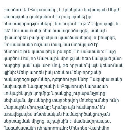
Կարծում եմ Հայաստանը, և կոնկրետ նախագահ Սերժ
Սարգսյանը ցանկանում էր բաց պահել իր
հնարավորությունները, նա ուզում էր թե՛ Եվրոպայի, և
թե՛ Ռուսաստանի հետ համագործակցել, սակայն
փաստորեն քաղաքական պատճառներով, և իհարկե,
Ռուսաստանի ճնշման տակ, նա ստիպված էր
ընտրություն կատարել և ընտրել Ռուսաստանը: Բայց
կարծում եմ, որ Մաքսային միության հետ կապված շատ
հարցեր կան` այն առումով, թե որքանո՞վ այն կենսունակ
կլինի: Մենք արդեն իսկ տեսնում ենք որոշակի
հակազդեցություններ, դժգոհություններ Ղազախստանի
նախագահ Նազարբաևի և Բելառուսի նախագահ
Լուկաշենկոյի կողմից: Նրանցից յուրաքանչյուրը
սեփական, մյուսներից տարբերվող մոտեցումներ ունի
Մաքսային միությանը: Նրանք այն համարում են
առավելապես տնտեսական համագործակցության
սերտացման միջոց, այդպիսին է, մասնավորապես,
Ղազախստանի դիրքորոշումը: Մինչդեռ Վլադիմիր