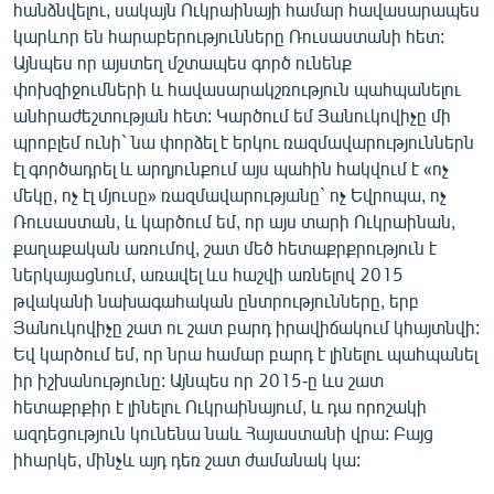
հանձնվելու, սակայն Ուկրաինայի համար հավասարապես
կարևոր են հարաբերությունները Ռուսաստանի հետ:
Այնպես որ այստեղ մշտապես գործ ունենք
փոխզիջումների և հավասարակշռություն պահպանելու
անհրաժեշտության հետ: Կարծում եմ Յանուկովիչը մի
պրոբլեմ ունի` նա փորձել է երկու ռազմավարություններն
էլ գործադրել և արդյունքում այս պահին հակվում է «ոչ
մեկը, ոչ էլ մյուսը» ռազմավարությանը` ոչ Եվրոպա, ոչ
Ռուսաստան, և կարծում եմ, որ այս տարի Ուկրաինան,
քաղաքական առումով, շատ մեծ հետաքրքրություն է
ներկայացնում, առավել ևս հաշվի առնելով 2015
թվականի նախագահական ընտրությունները, երբ
Յանուկովիչը շատ ու շատ բարդ իրավիճակում կհայտնվի:
Եվ կարծում եմ, որ նրա համար բարդ է լինելու պահպանել
իր իշխանությունը: Այնպես որ 2015-ը ևս շատ
հետաքրքիր է լինելու Ուկրաինայում, և դա որոշակի
ազդեցություն կունենա նաև Հայաստանի վրա: Բայց
իհարկե, մինչև այդ դեռ շատ ժամանակ կա: