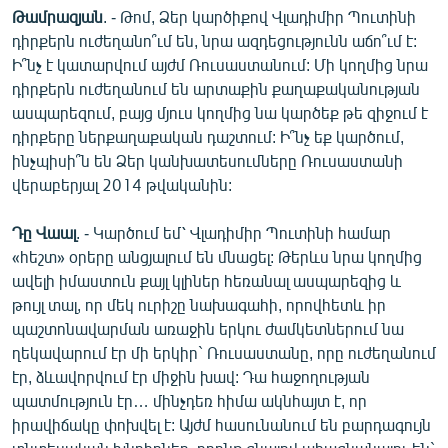
Թամրազյան
. - Թոմ, Ձեր կարծիքով Վլադիմիր Պուտինի
դիրքերն ուժեղանո՞ւմ են, նրա ազդեցությունն աճո՞ւմ է:
Ի՞նչ է կատարվում այժմ Ռուսաստանում: Մի կողմից նրա
դիրքերն ուժեղանում են արտաքին քաղաքականության
ասպարեզում, բայց մյուս կողմից նա կարծեք թե զիջում է
դիրքերը ներքաղաքական դաշտում: Ի՞նչ եք կարծում,
ինչպիսի՞ն են Ձեր կանխատեսումները Ռուսաստանի
վերաբերյալ 2014 թվականին:
Դը Վաալ
. - Կարծում եմ՝ Վլադիմիր Պուտինի համար
«հեշտ» օրերը անցյալում են մնացել: Թերևս նրա կողմից
ավելի իմաստուն քայլ կլիներ հեռանալ ասպարեզից և
թույլ տալ, որ մեկ ուրիշը նախագահի, որովհետև իր
պաշտոնավարման առաջին երկու ժամկետներում նա
ղեկավարում էր մի երկիր` Ռուսաստանը, որը ուժեղանում
էր, ձևավորվում էր միջին խավ: Դա հաջողության
պատմություն էր… մինչդեռ հիմա ակնհայտ է, որ
իրավիճակը փոխվել է: Այժմ հասունանում են բարդագույն