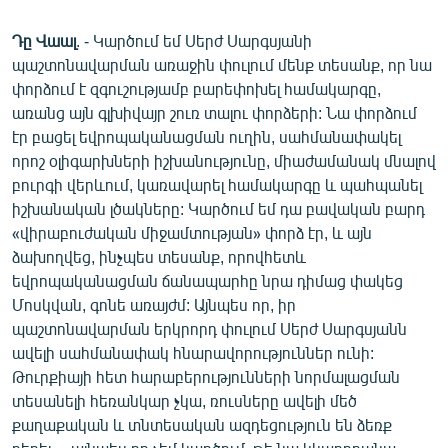
Դը Վաալ
. - Կարծում եմ Սերժ Սարգսյանի
պաշտոնավարման առաջին փուլում մենք տեսանք, որ նա
փորձում է զգուշությամբ բարեփոխել համակարգը,
առանց այն գլխիվայր շուռ տալու փորձերի: Նա փորձում
էր բացել եվրոպականացման ուղին, սահմանափակել
որոշ օլիգարխների իշխանությունը, միաժամանակ մնալով
բուրգի վերևում, կառավարել համակարգը և պահպանել
իշխանական լծակները: Կարծում եմ դա բավական բարդ
«վիրաբուժական միջամտության» փորձ էր, և այն
ձախողվեց, ինչպես տեսանք, որովհետև
եվրոպականացման ճանապարհը նրա դիմաց փակեց
Մոսկվան, գոնե առայժմ: Այնպես որ, իր
պաշտոնավարման երկրորդ փուլում Սերժ Սարգսյանն
ավելի սահմանափակ հնարավորություններ ունի:
Թուրքիայի հետ հարաբերությունների նորմալացման
տեսանելի հեռանկար չկա, ռուսները ավելի մեծ
քաղաքական և տնտեսական ազդեցություն են ձեռք