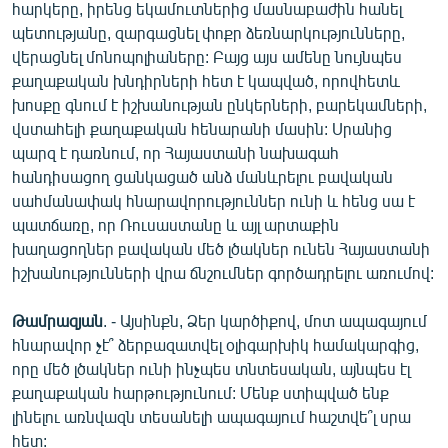
հարկերը, իրենց եկամուտներից մասնաբաժին հանել
պետությանը, զարգացնել փոքր ձեռնարկությունները,
վերացնել մոնոպոլիաները: Բայց այս ամենը նույնպես
քաղաքական խնդիրների հետ է կապված, որովհետև
խոսքը գնում է իշխանության ընկերների, բարեկամների,
վստահելի քաղաքական հենարանի մասին: Սրանից
պարզ է դառնում, որ Հայաստանի նախագահ
հանդիսացող ցանկացած անձ մանևրելու բավական
սահմանափակ հնարավորություններ ունի և հենց սա է
պատճառը, որ Ռուսաստանը և այլ արտաքին
խաղացողներ բավական մեծ լծակներ ունեն Հայաստանի
իշխանությունների վրա ճնշումներ գործադրելու առումով:
Թամրազյան
. - Այսինքն, Ձեր կարծիքով, մոտ ապագայում
հնարավոր չէ՞ ձերբազատվել օլիգարխիկ համակարգից,
որը մեծ լծակներ ունի ինչպես տնտեսական, այնպես էլ
քաղաքական հարթությունում: Մենք ստիպված ենք
լինելու առնվազն տեսանելի ապագայում հաշտվե՞լ սրա
հետ: