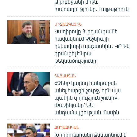
Ադրբեջանի միջև
խաղաղությունը. Լայթսթոուն
ՄԻՋԱԶԳԱՅԻՆ
Կադիրովը 3-րդ անգամ է
հավակնում Չեչնիայի
ղեկավարի պաշտոնին․ ԿԸՀ-ն
գրանցել է նրա
թեկնածությունը
ՀԱՅԱՍՏԱՆ
«Չենք կարող հանրաքվե
անել հարցի շուրջ, որն այս
պահին գոյություն չունի»․
Փաշինյանը՝ ԵՄ
անդամակցության մասին
ՔԱՂԱՔԱԿԱՆ
Խորհրդարանը քննարկում է