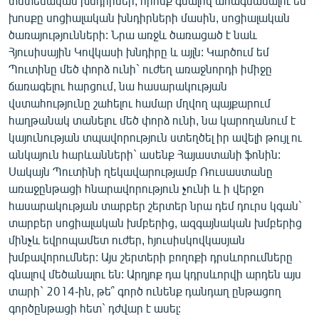
տնտեսական խնդիրներ, որոնք գնալով ահագնանալու են`
խոսքը սոցիալական խնդիրների մասին, սոցիալական
ծառայությունների: Նրա առջև ծառացած է նաև
Հյուսիսային Կովկասի խնդիրը և այլն: Կարծում եմ
Պուտինը մեծ փորձ ունի` ուժեղ առաջնորդի իմիջը
ճառագելու հարցում, նա հասարակության
վստահությունը շահելու համար մղվող պայքարում
հաղթանակ տանելու մեծ փորձ ունի, նա կարողանում է
կայունության տպավորություն ստեղծել իր ավելի թույլ ու
անկայուն հարևանների` ասենք Հայաստանի ֆոնին:
Սակայն Պուտինի ղեկավարությամբ Ռուսաստանը
առաջընթացի հնարավորություն չունի և ի վերջո
հասարակության տարբեր շերտեր նրա դեմ դուրս կգան`
տարբեր սոցիալական խմբերից, ազգայնական խմբերից
մինչև եվրոպամետ ուժեր, հյուսիսկովկասյան
խմբավորումներ: Այս շերտերի բողոքի դրսևորումները
գնալով մեծանալու են: Արդյոք դա կդրսևորվի արդեն այս
տարի` 2014-ին, թե՞ գործ ունենք դանդաղ ընթացող
գործընթացի հետ` դժվար է ասել: