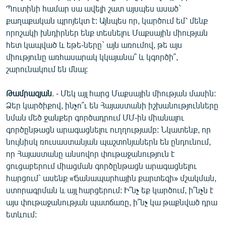
Պուտինի համար սա ավելի շատ այսպես ասած`
քաղաքական պրոյեկտ է: Այնպես որ, կարծում եմ՝ մենք
որոշակի խնդիրներ ենք տեսնելու Մաքսային միության
հետ կապված և եթե-ները` այն առումով, թե այս
միությունը առհասարակ կկայանա՞ և կգործի՞,
շարունակում են մնալ:
Թամրազյան
. - Մեկ այլ հարց Մաքսային միության մասին:
Ձեր կարծիքով, ինչո՞ւ են Հայաստանի իշխանությունները
նման մեծ ջանքեր գործադրում ՄՄ-ին միանալու
գործընթացն արագացնելու ուղղությամբ: Նկատենք, որ
նույնիսկ ռուսաստանյան պաշտոնյաներն են ընդունում,
որ Հայաստանը անսովոր փութաջանություն է
ցուցաբերում միացման գործընթացն արագացնելու
հարցում` ասենք «Ճանապարհային քարտեզի» մշակման,
ստորագրման և այլ հարցերում: Ի՞նչ եք կարծում, ի՞նչն է
այս փութաջանության պատճառը, ի՞նչ կա թաքնված դրա
ետևում: