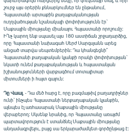
կարևորագույն հարցերից մեկը, որ կուզենայի տալ, և որի
English
շուրջ այս օրերին քննարկումներ են ընթանում,
Հայաստանի արտաքին քաղաքականության
Русский
ուղղվածության նշանակալի փոփոխությունն էր`
Մաքսային միությանը միանալու Հայաստանի որոշումը:
ՀԵՏԵՎԵՔ ՄԵԶ
Ի՞նչ կարող ենք սպասել այս 180 աստիճան շրջադարձից,
որը Հայաստանի նախագահ Սերժ Սարգսյանն արեց
անցած տարվա սեպտեմբերին: Դա կհանգեցնի՞
Հայաստանի քաղաքական կյանքի որակի փոփոխության`
նկատի ունեմ քաղաքականության և հայաստանյան
իշխանությունների վարքագծում տոտալիտար
«Ազատության» բոլոր կայքերը
միտումների ի հայտ գալուն:
Դը Վաալ
. - Դա մեծ հարց է, որը բազմաթիվ բաղադրիչներ
ունի` ինչպես Հայաստանի ներքաղաքական կյանքին,
այնպես էլ առհասարակ Մաքսային միությանը
վերաբերող: Սկսենք նրանից, որ Հայաստանը առայժմ
պարտավորություն է ստանձնել Մաքսային միությանը
անդամագրվելու, բայց սա երկարաժամկետ գործընթաց է: