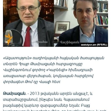
ՄԻՋԱԶԳԱՅԻՆ
ՄՇԱԿՈՒՅԹ
ՍՊՈՐՏ
ՄԵԿՆԱԲԱՆՈՒԹՅՈՒՆ
ՏՏ ԵՒ ԻՆՏԵՐՆԵՏ
ԿՈՐՈՆԱՎԻՐՈՒՍ
«Ազատություն» ռադիոկայանի հայկական ծառայության
ԱՐԽԻՎ
տնօրեն Հրայր Թամրազյանի հարցազրույցը
ՏԵՍԱՆՅՈՒԹԵՐ
Վաշինգտոնում գործող «Կարնեգի» հիմնադրամի
առաջատար վերլուծաբան, կովկասյան հարցերով
ԲԱՆԱՎԵՃ
փորձագետ Թոմ դը Վաալի հետ:
ՁԳՏԵԼՈՎ ԼԱՎԱԳՈՒՅՆԻՆ
Թամրազյան
. - 2013 թվականն արդեն անցյալ է, և
ՓՈԴՔԱՍԹ
տարածաշրջանում, ինչպես նաև Հայաստանում
բազմաթիվ կարևոր զարգացումներ եղան: Բայց
Հայերեն