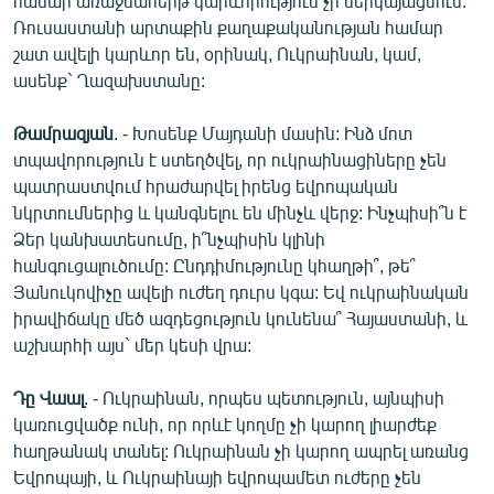
համար առաջնահերթ կարևորություն չի ներկայացնում:
Ռուսաստանի արտաքին քաղաքականության համար
շատ ավելի կարևոր են, օրինակ, Ուկրաինան, կամ,
ասենք` Ղազախստանը:
Թամրազյան
. - Խոսենք Մայդանի մասին: Ինձ մոտ
տպավորություն է ստեղծվել, որ ուկրաինացիները չեն
պատրաստվում հրաժարվել իրենց եվրոպական
նկրտումներից և կանգնելու են մինչև վերջ: Ինչպիսի՞ն է
Ձեր կանխատեսումը, ի՞նչպիսին կլինի
հանգուցալուծումը: Ընդդիմությունը կհաղթի՞, թե՞
Յանուկովիչը ավելի ուժեղ դուրս կգա: Եվ ուկրաինական
իրավիճակը մեծ ազդեցություն կունենա՞ Հայաստանի, և
աշխարհի այս` մեր կեսի վրա:
Դը Վաալ
. - Ուկրաինան, որպես պետություն, այնպիսի
կառուցվածք ունի, որ որևէ կողմը չի կարող լիարժեք
հաղթանակ տանել: Ուկրաինան չի կարող ապրել առանց
Եվրոպայի, և Ուկրաինայի եվրոպամետ ուժերը չեն