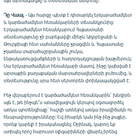
այս արտագաղթը և տնտեսական անկումը:
Դը Վաալ
. - Այս հարցը պետք է դիտարկել երկարաժամկետ
և կարճաժամկետ հեռանկարների տեսանկյունից:
Երկարաժամկետ հեռանկարում Հայաստանի
տնտեսությունը չի բարելավվի մինչև Ադրբեջանի և
Թուրքիայի հետ սահմանները չբացվեն և Հայաստանը
չդառնա տարածաշրջանային շուկա,
ենթակառուցվածքների և հաղորդակցության խաչմերուկ:
Սա երկարաժամկետ հեռանկարի մասով, ինչը կախված է
արտաքին քաղաքական մարտահրավերների լուծումից, և
տնտեսությունը սրա հետ սերտորեն փոխկապակցված է:
Ինչ վերաբերում է կարճաժամկետ հեռանկարին` խնդիրն
այն է, թե ինչպե՞ս առավելագույն կերպով օգտագործել
առկա պոտենցիալը` հաշվի առնելով առկա իրավիճակն ու
հնարավորությունները: Եվ իհարկե կան ինչ-ինչ քայլեր,
որոնք կարելի է իրականացնել: Օրինակ, կարող եք
ստիպել որոշ հարուստ օլիգարխների վճարել իրենց