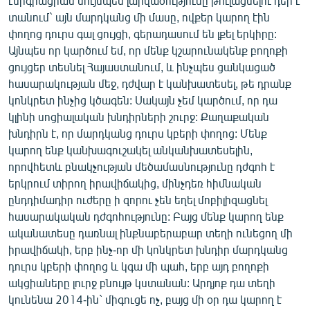
էմիգրացիան նույնպես լարվածությունը թուլացնելու դեր է
տանում` այն մարդկանց մի մասը, ովքեր կարող էին
փողոց դուրս գալ ցույցի, գերադասում են լքել երկիրը:
Այնպես որ կարծում եմ, որ մենք կշարունակենք բողոքի
ցույցեր տեսնել Հայաստանում, և ինչպես ցանկացած
հասարակության մեջ, դժվար է կանխատեսել, թե դրանք
կոնկրետ ինչից կծագեն: Սակայն չեմ կարծում, որ դա
կլինի սոցիալական խնդիրների շուրջ: Քաղաքական
խնդիրն է, որ մարդկանց դուրս կբերի փողոց: Մենք
կարող ենք կանխագուշակել անկանխատեսելին,
որովհետև բնակչության մեծամասնությունը դժգոհ է
երկրում տիրող իրավիճակից, մինչդեռ հիմնական
ընդդիմադիր ուժերը ի զորու չեն եղել մոբիլիզացնել
հասարակական դժգոհությունը: Բայց մենք կարող ենք
ականատեսը դառնալ ինքնաբերաբար տեղի ունեցող մի
իրավիճակի, երբ ինչ-որ մի կոնկրետ խնդիր մարդկանց
դուրս կբերի փողոց և կգա մի պահ, երբ այդ բողոքի
ակցիաները լուրջ բնույթ կստանան: Արդյոք դա տեղի
կունենա 2014-ին` միգուցե ոչ, բայց մի օր դա կարող է