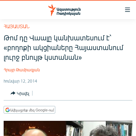
Մատչելիության
հղումներ
Անցնել
ՀԱՅԱՍՏԱՆ
հիմնական
ԱԶԱՏՈՒԹՅՈՒՆ TV
Թոմ դը Վաալը կանխատեսում է՝
բովանդակությանը
ՀԱՅԱՍՏԱՆ
Անցնել
«բողոքի ակցիաները Հայաստանում
հիմնական
ՔԱՂԱՔԱԿԱՆ
լուրջ բնույթ կստանան»
մենյուին
ԸՆՏՐՈՒԹՅՈՒՆՆԵՐ 2026
Որոնում
Հրայր Թամրազյան
ԻՐԱՎՈՒՆՔ
հունվար 12, 2014
ՀԱՍԱՐԱԿՈՒԹՅՈՒՆ
Կիսվել
ՏՆՏԵՍՈՒԹՅՈՒՆ
ՂԱՐԱԲԱՂ
Ավելացրեք մեզ Google-ում
ՊԱՏԵՐԱԶՄԻ 6 ՇԱԲԱԹՆԵՐԸ
ՏԱՐԱԾԱՇՐՋԱՆ