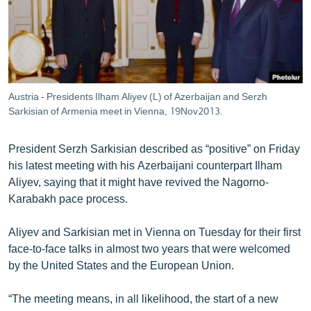
ՄԻՋԱԶԳԱՅԻՆ
ՄՇԱԿՈՒՅԹ
ՍՊՈՐՏ
ՄԵԿՆԱԲԱՆՈՒԹՅՈՒՆ
Austria - Presidents Ilham Aliyev (L) of Azerbaijan and Serzh
Sarkisian of Armenia meet in Vienna, 19Nov2013.
ՏՏ ԵՒ ԻՆՏԵՐՆԵՏ
ԿՈՐՈՆԱՎԻՐՈՒՍ
President Serzh Sarkisian described as “positive” on Friday
ԱՐԽԻՎ
his latest meeting with his Azerbaijani counterpart Ilham
Aliyev, saying that it might have revived the Nagorno-
ՏԵՍԱՆՅՈՒԹԵՐ
Karabakh pace process.
ԲԱՆԱՎԵՃ
Aliyev and Sarkisian met in Vienna on Tuesday for their first
ՁԳՏԵԼՈՎ ԼԱՎԱԳՈՒՅՆԻՆ
face-to-face talks in almost two years that were welcomed
ՓՈԴՔԱՍԹ
by the United States and the European Union.
“The meeting means, in all likelihood, the start of a new
Հայերեն