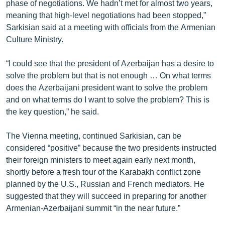
phase of negotiations. We hadn’t met for almost two years,
English
meaning that high-level negotiations had been stopped,”
Sarkisian said at a meeting with officials from the Armenian
Русский
Culture Ministry.
ՀԵՏԵՎԵՔ ՄԵԶ
“I could see that the president of Azerbaijan has a desire to
solve the problem but that is not enough … On what terms
does the Azerbaijani president want to solve the problem
and on what terms do I want to solve the problem? This is
the key question,” he said.
«Ազատության» բոլոր կայքերը
The Vienna meeting, continued Sarkisian, can be
considered “positive” because the two presidents instructed
their foreign ministers to meet again early next month,
shortly before a fresh tour of the Karabakh conflict zone
planned by the U.S., Russian and French mediators. He
suggested that they will succeed in preparing for another
Armenian-Azerbaijani summit “in the near future.”