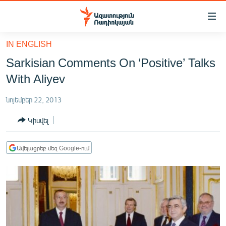
Մատչելիության
հղումներ
Անցնել
IN ENGLISH
հիմնական
ԱԶԱՏՈՒԹՅՈՒՆ TV
Sarkisian Comments On ‘Positive’ Talks
բովանդակությանը
ՀԱՅԱՍՏԱՆ
Անցնել
With Aliyev
հիմնական
ՔԱՂԱՔԱԿԱՆ
մենյուին
նոյեմբեր 22, 2013
ԸՆՏՐՈՒԹՅՈՒՆՆԵՐ 2026
Որոնում
Կիսվել
ԻՐԱՎՈՒՆՔ
ՀԱՍԱՐԱԿՈՒԹՅՈՒՆ
Ավելացրեք մեզ Google-ում
ՏՆՏԵՍՈՒԹՅՈՒՆ
ՂԱՐԱԲԱՂ
ՊԱՏԵՐԱԶՄԻ 6 ՇԱԲԱԹՆԵՐԸ
ՏԱՐԱԾԱՇՐՋԱՆ