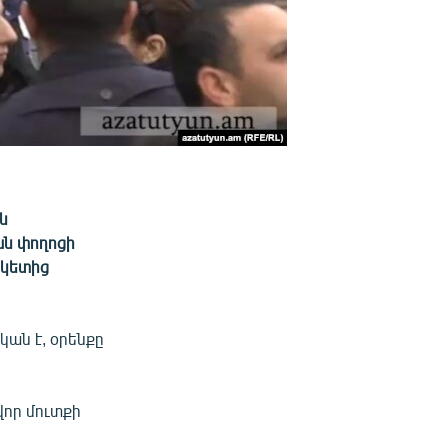
ն
ան փողոցի
 կետից
ան է, օրենքը
:
վոր մուտքի