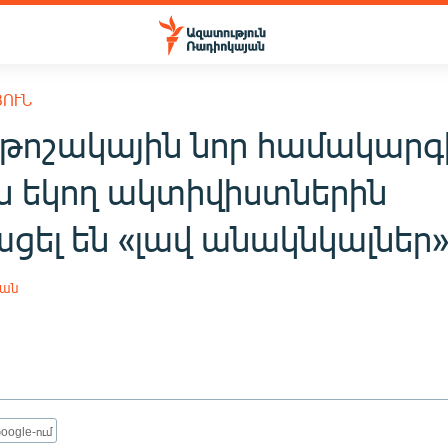
ՅՈՒՆ
թոշակային նոր համակարգ
ս եկող ակտիվիստներին
ցել են «լավ անակնկալներ
յան
oogle-ում