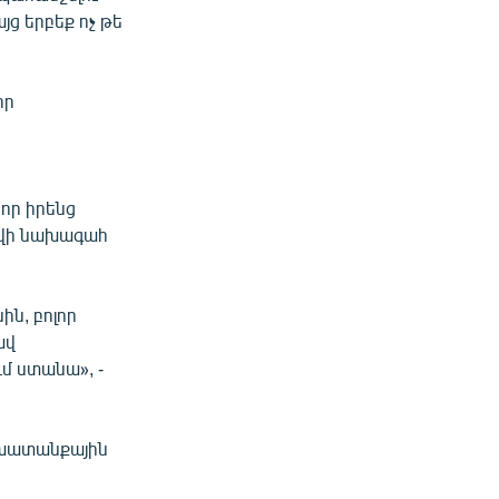
յց երբեք ոչ թե
որ
:
որ իրենց
ովի նախագահ
ն, բոլոր
ավ
ւմ ստանա», -
շխատանքային