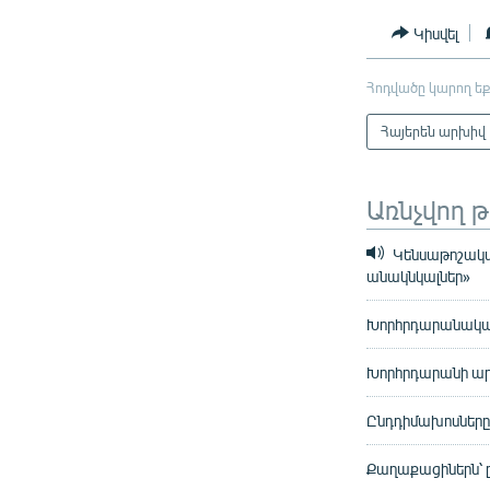
Կիսվել
Հոդվածը կարող եք
Հայերեն արխիվ
Առնչվող 
Կենսաթոշակայ
անակնկալներ»
Խորհրդարանական
Խորհրդարանի ա
Ընդդիմախոսները 
Քաղաքացիներն՝ 