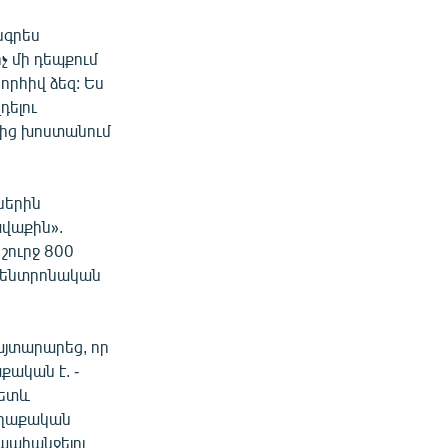
նգրես
չ մի դեպքում
որհիվ ձեզ: Ես
դելու
մից խոստանում
ներին
ավաքին».
շուրջ 800
կենտրոնական
այտարարեց, որ
ական է. -
հետև
քաղաքական
 պահանջելու