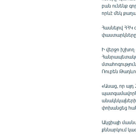
բան ունենք գո
որևէ մեկ քաղա
Հասնելով ՀՀԿ
փաստարկները
Ի վերջո իշխող
Հանրապետական
մտահոգությու
Ռուբեն Թադևո
«Ասաց, որ այ
պատգամավորնե
անակնկալների:
փոխանցեց հա
Ակցիայի մասն
քննարկում կա