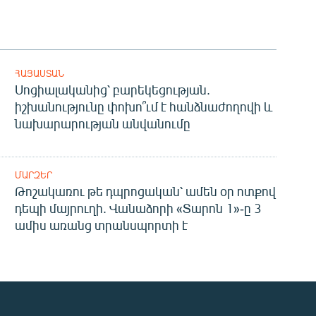
ՀԱՅԱՍՏԱՆ
Սոցիալականից՝ բարեկեցության.
իշխանությունը փոխո՞ւմ է հանձնաժողովի և
նախարարության անվանումը
ՄԱՐԶԵՐ
Թոշակառու թե դպրոցական՝ ամեն օր ոտքով
դեպի մայրուղի. Վանաձորի «Տարոն 1»-ը 3
ամիս առանց տրանսպորտի է