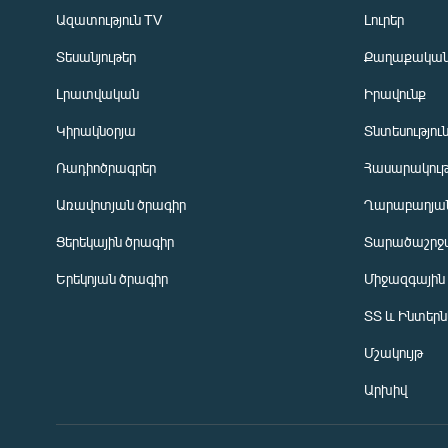
Ազատություն TV
Լուրեր
Տեսանյութեր
Քաղաքակա
Լրատվական
Իրավունք
Կիրակնօրյա
Տնտեսությու
Ռադիոծրագրեր
Հասարակութ
Առավոտյան ծրագիր
Ղարաբաղյան
Ցերեկային ծրագիր
Տարածաշրջ
Հայերեն
Երեկոյան ծրագիր
Միջազգային
English
ՏՏ և Ինտեր
Русский
Մշակույթ
ՀԵՏԵՎԵՔ ՄԵԶ
Արխիվ