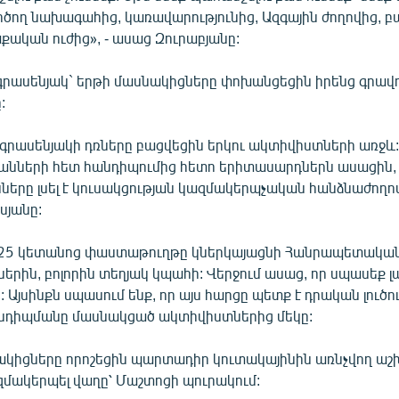
րծող նախագահից, կառավարությունից, Ազգային ժողովից, բա
քական ուժից», - ասաց Զուրաբյանը:
 գրասենյակ` երթի մասնակիցները փոխանցեցին իրենց գրավ
:
 գրասենյակի դռները բացվեցին երկու ակտիվիստների առջև
ների հետ հանդիպումից հետո երիտասարդներն ասացին, 
նները լսել է կուսակցության կազմակերպչական հանձնաժող
սյանը:
դ 25 կետանոց փաստաթուղթը կներկայացնի Հանրապետականի
րին, բոլորին տեղյակ կպահի: Վերջում ասաց, որ սպասեք լ
 Այսինքն սպասում ենք, որ այս հարցը պետք է դրական լուծո
նդիպմանը մասնակցած ակտիվիստներից մեկը:
ակիցները որոշեցին պարտադիր կուտակայինին առնչվող ա
զմակերպել վաղը՝ Մաշտոցի պուրակում: