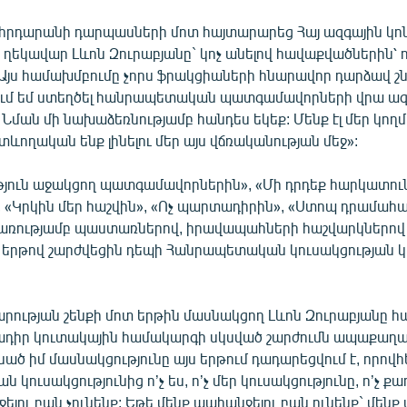
րհրդարանի դարպասների մոտ հայտարարեց Հայ ազգային կո
ղեկավար Լևոն Զուրաբյանը` կոչ անելով հավաքվածներին՝ ո
- «Այս համախմբումը չորս ֆրակցիաների հնարավոր դարձավ շն
ւմ եմ ստեղծել հանրապետական պատգամավորների վրա ազ
Նման մի նախաձեռնությամբ հանդես եկեք: Մենք էլ մեր կող
ետևողական ենք լինելու մեր այս վճռականության մեջ»:
թյուն աջակցող պատգամավորներին», «Մի դրդեք հարկատու
 «Կրկին մեր հաշվին», «Ոչ պարտադիրին», «Ստոպ դրամահ
առությամբ պաստառներով, իրավապահների հաշվարկներով 
երթով շարժվեցին դեպի Հանրապետական կուսակցության 
րության շենքի մոտ երթին մասնակցող Լևոն Զուրաբյանը հ
դիր կուտակային համակարգի սկսված շարժումն ապաքաղաք
սած իմ մասնակցությունը այս երթում դադարեցվում է, որով
կուսակցությունից ո’չ ես, ո’չ մեր կուսակցությունը, ո’չ 
ելու բան չունենք: Եթե մենք պահանջելու բան ունենք` մենք