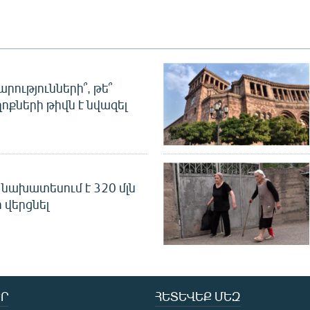
րությունների՞, թե՞
ոքների թիվն է նվազել
նախատեսում է 320 մլն
 վերցնել
Ր
ՀԵՏԵՎԵՔ ՄԵԶ