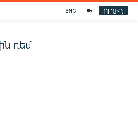
ՈՒՂԻՂ
ENG
ին դեմ
»