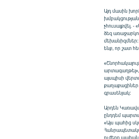
Այդ մասին խո
խմբակցության 
չհուսալքվել. 
ձեզ առաջարկո
մեխանիզմներ: 
ենք, որ շատ հ
«Շնորհակալու
արտագաղթել»,
այսպիսի վերտ
քաղաքացիներ 
գրասենյակ:
Արդեն Կառավա
ընդդեմ պարտա
«Այս պահից սկ
Հանրապետական 
ուժերը պահանջ