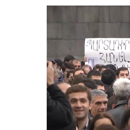
ՄԻՋԱԶԳԱՅԻՆ
ՄՇԱԿՈՒՅԹ
ՍՊՈՐՏ
ՄԵԿՆԱԲԱՆՈՒԹՅՈՒՆ
ՏՏ ԵՒ ԻՆՏԵՐՆԵՏ
ԿՈՐՈՆԱՎԻՐՈՒՍ
ԱՐԽԻՎ
ՏԵՍԱՆՅՈՒԹԵՐ
ԲԱՆԱՎԵՃ
ՁԳՏԵԼՈՎ ԼԱՎԱԳՈՒՅՆԻՆ
ՓՈԴՔԱՍԹ