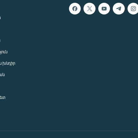
ն
ն
յուն
 խնդիր
ան
նետ