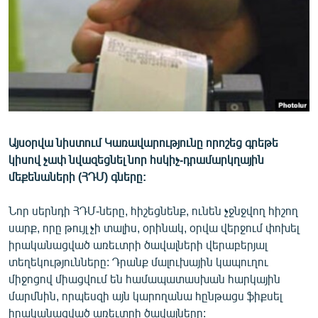
ՄԻՋԱԶԳԱՅԻՆ
ՄՇԱԿՈՒՅԹ
ՍՊՈՐՏ
ՄԵԿՆԱԲԱՆՈՒԹՅՈՒՆ
ՏՏ ԵՒ ԻՆՏԵՐՆԵՏ
ԿՈՐՈՆԱՎԻՐՈՒՍ
Այսօրվա նիստում Կառավարությունը որոշեց գրեթե
կիսով չափ նվազեցնել նոր հսկիչ-դրամարկղային
ԱՐԽԻՎ
մեքենաների (ՀԴՄ) գները:
ՏԵՍԱՆՅՈՒԹԵՐ
Նոր սերնդի ՀԴՄ-ները, հիշեցնենք, ունեն չջնջվող հիշող
ԲԱՆԱՎԵՃ
սարք, որը թույլ չի տալիս, օրինակ, օրվա վերջում փոխել
ՁԳՏԵԼՈՎ ԼԱՎԱԳՈՒՅՆԻՆ
իրականացված առեւտրի ծավալների վերաբերյալ
տեղեկությունները: Դրանք մալուխային կապուղու
ՓՈԴՔԱՍԹ
միջոցով միացվում են համապատասխան հարկային
մարմնին, որպեսզի այն կարողանա հընթացս ֆիքսել
Հայերեն
իրականացված առեւտրի ծավալները: