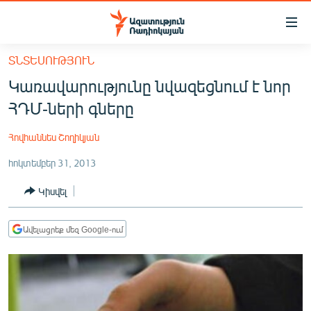
Մատչելիության
հղումներ
Անցնել
ՏՆՏԵՍՈՒԹՅՈՒՆ
հիմնական
ԱԶԱՏՈՒԹՅՈՒՆ TV
Կառավարությունը նվազեցնում է նոր
բովանդակությանը
ՀԱՅԱՍՏԱՆ
Անցնել
ՀԴՄ-ների գները
հիմնական
ՔԱՂԱՔԱԿԱՆ
մենյուին
Հովհաննես Շողիկյան
ԸՆՏՐՈՒԹՅՈՒՆՆԵՐ 2026
Որոնում
հոկտեմբեր 31, 2013
ԻՐԱՎՈՒՆՔ
Կիսվել
ՀԱՍԱՐԱԿՈՒԹՅՈՒՆ
ՏՆՏԵՍՈՒԹՅՈՒՆ
Ավելացրեք մեզ Google-ում
ՂԱՐԱԲԱՂ
ՊԱՏԵՐԱԶՄԻ 6 ՇԱԲԱԹՆԵՐԸ
ՏԱՐԱԾԱՇՐՋԱՆ