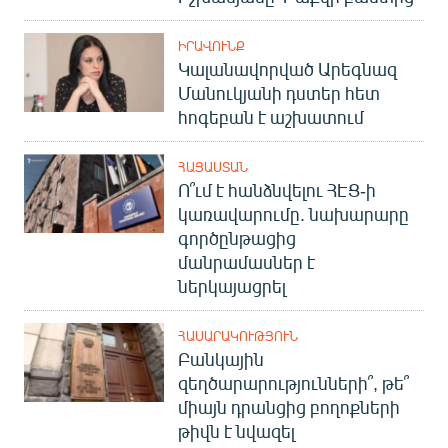
ԻՐԱՎՈՒՆՔ
Կալանավորված Արեգնազ
Մանուկյանի դստեր հետ
հոգեբան է աշխատում
ՀԱՅԱՍՏԱՆ
Ո՞ւմ է հանձնվելու ՀԷՑ-ի
կառավարումը. նախարարը
գործընթացից
մանրամասներ է
ներկայացրել
ՀԱՍԱՐԱԿՈՒԹՅՈՒՆ
Բանկային
զեղծարարությունների՞, թե՞
միայն դրանցից բողոքների
թիվն է նվազել