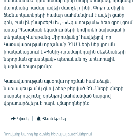
համեմատած, դրա համար գինը տարբերակվեց, որպեսզի
մարդկանց համար ավելի մատչելի լինի: Փոքր և միջին
ձեռնարկատերերի համար սահմանվում է ավելի ցածր
գին, քան ինքնարժեքն է», - «Ազատության» հետ զրույցում
ասաց Պետական եկամուտների կոմիտեի նախագահի
տեղակալ Վախթանգ Միրումյանը` հավելելով, որ
Կառավարության որոշմամբ ՀԴՄ-ների ներկրումն
իրականացնում է «Հսկիչ-դրամարկղային մեքենաների
ներդրման գրասենյակ» պետական ոչ առևտրային
կազմակերպությունը:
Կառավարության այսօրվա որոշման համաձայն,
նախապես թանկ գնով ձեռք բերված ՀԴՄ-ների գների
տարբերությունը օրենքով սահմանված կարգով
վերադարձվելու է հարկ վճարողներին:
Կիսվել
Հետևեք մեզ
Հոդվածը կարող եք գտնել հետևյալ բաժիններում