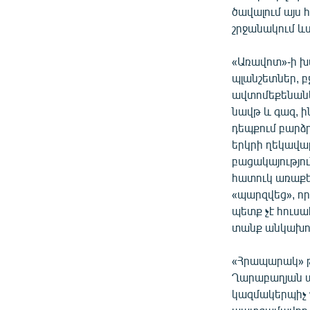
ծավալում այս 
շրջանակում ևս
«Առավոտ»-ի խմ
պլանշետներ, 
ավտոմեքենաներ
նավթ և գազ, ի
դեպքում բարձ
երկրի ղեկավար
բացակայությու
հատուկ առաքել
«պարզվեց», որ
պետք չէ հուսա
տանք անկախութ
«Հրապարակ» թ
Ղարաբաղյան պ
կազմակերպիչ Վ