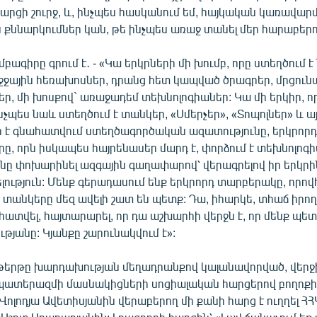
հարցի շուրջ, և, ինչպես հասկանում եմ, հայկական կառավար
 քննարկումներ կան, թե ինչպես առաջ տանել մեր հարաբերո
բագիրը գրում է․ - «Կա երկրների մի խումբ, որը ստեղծում է
բջջային հեռախոսներ, դրանց հետ կապված ծրագրեր, մրցուն
, մի խոսքով` առաջադեմ տեխնոլոգիաներ: Կա մի երկիր, որ
նչպես նաև ստեղծում է տանկեր, «Սմերչեր», «Տոպոլներ» և այ
ր է գնահատվում ստեղծագործական ազատությունը, երկրորդ
ը, որն իսկապես հայրենասեր մարդ է, փորձում է տեխնոլոգ
նը փոխարինել ազգային գաղափարով՝ վերագրելով իր երկրին
ություն: Մենք գերադասում ենք երկրորդ տարբերակը, որո
 տանկերը մեզ ավելի շատ են պետք: Դա, իհարկե, տհաճ իրողու
հատվել, հայտարարել, որ դա աշխարհի վերջն է, որ մենք պե
յանը: Կյանքը շարունակվում է»:
երթը խարդախության մեղադրանքով կալանավորված, վերջի
ատերազմի մասնակիցների սոցիալական հարցերով բողոքի 
ոլոդյա Ավետիսյանին վերաբերող մի քանի հարց է ուղղել Հ