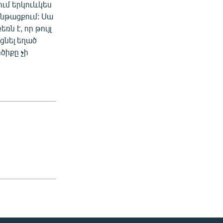
ւմ երկուևկես
ընթացքում: Սա
ռն է, որ թույլ
ցնել եղած
րծիքը չի