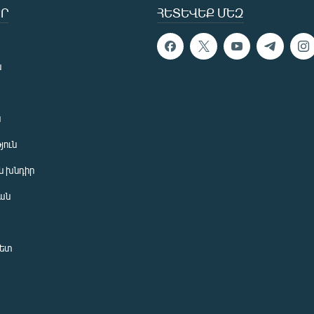
Ր
ՀԵՏԵՎԵՔ ՄԵԶ
ն
ն
յուն
 խնդիր
ան
նետ