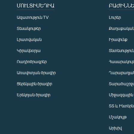
ՄՈՒԼՏԻՄԵԴԻԱ
ԲԱԺԻՆՆԵ
Ազատություն TV
Լուրեր
Տեսանյութեր
Քաղաքակա
Լրատվական
Իրավունք
Կիրակնօրյա
Տնտեսությու
Ռադիոծրագրեր
Հասարակութ
Առավոտյան ծրագիր
Ղարաբաղյան
Ցերեկային ծրագիր
Տարածաշրջ
Հայերեն
Երեկոյան ծրագիր
Միջազգային
English
ՏՏ և Ինտեր
Русский
Մշակույթ
ՀԵՏԵՎԵՔ ՄԵԶ
Արխիվ