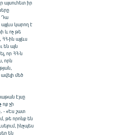
ր այսուհետ իր
ները
: Դա
այլևս կարող է
ի և ոչ թե
 ՀՀ-ին այլևս
ւ են այն
լ, որ ՀՀ-ն
, որն
թյան,
 ավելի մեծ
նաթան Էյսը
 ոք չի
 - «Ես շատ
մ, թե որոնք են
ւսելում, ինչպես
ներ են