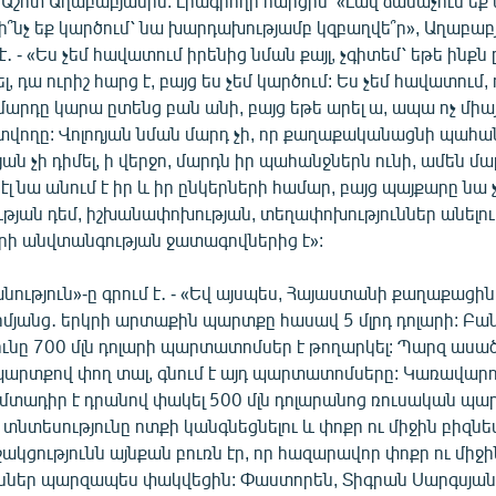
շոտ Աղաբաբյանին: Լրագրողի հարցին՝ «Լավ ճանաչում եք
ի՞նչ եք կարծում՝ նա խարդախությամբ կզբաղվե՞ր», Աղաբաբ
- «Ես չեմ հավատում իրենից նման քայլ, չգիտեմ՝ եթե ինքն ը
ել, դա ուրիշ հարց է, բայց ես չեմ կարծում: Ես չեմ հավատում,
արդը կարա ըտենց բան անի, բայց եթե արել ա, ապա ոչ միայ
 տվողը: Վոլոդյան նման մարդ չի, որ քաղաքականացնի պահան
յան չի դիմել, ի վերջո, մարդն իր պահանջներն ունի, ամեն մ
 էլ նա անում է իր և իր ընկերների համար, բայց պայքարը նա 
թյան դեմ, իշխանափոխության, տեղափոխություններ անելու 
կրի անվտանգության ջատագովներից է»:
նություն»-ը գրում է․ - «Եվ այսպես, Հայաստանի քաղաքացի
իմյանց․ երկրի արտաքին պարտքը հասավ 5 մլրդ դոլարի: Բանն
նը 700 մլն դոլարի պարտատոմսեր է թողարկել: Պարզ ասած՝ 
րտքով փող տալ, գնում է այդ պարտատոմսերը: Կառավարութ
մտադիր է դրանով փակել 500 մլն դոլարանոց ռուսական պար
բր տնտեսությունը ոտքի կանգնեցնելու և փոքր ու միջին բիզն
կցությունն այնքան բուռն էր, որ հազարավոր փոքր ու միջի
ւններ պարզապես փակվեցին: Փաստորեն, Տիգրան Սարգսյա