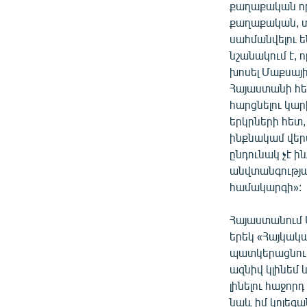
ՄԻՋԱԶԳԱՅԻՆ
քաղաքական որո
քաղաքական, տ
ՄՇԱԿՈՒՅԹ
սահմանվելու ե
ՍՊՈՐՏ
նշանակում է, 
խոսել Մաքսայի
ՄԵԿՆԱԲԱՆՈՒԹՅՈՒՆ
Հայաստանի հետ
ՏՏ ԵՒ ԻՆՏԵՐՆԵՏ
հարցնելու կարի
երկրների հետ,
ԿՈՐՈՆԱՎԻՐՈՒՍ
ինքնակամ վեր
ԱՐԽԻՎ
ընդունակ չէ ի
անվտանգության
ՏԵՍԱՆՅՈՒԹԵՐ
համակարգի»:
ԲԱՆԱՎԵՃ
Հայաստանում 
ՁԳՏԵԼՈՎ ԼԱՎԱԳՈՒՅՆԻՆ
երեկ «Հայկակա
ՓՈԴՔԱՍԹ
պատկերացնում
ազնիվ կլինեմ 
լինելու հաջորդ
նաև իմ կոլեգա