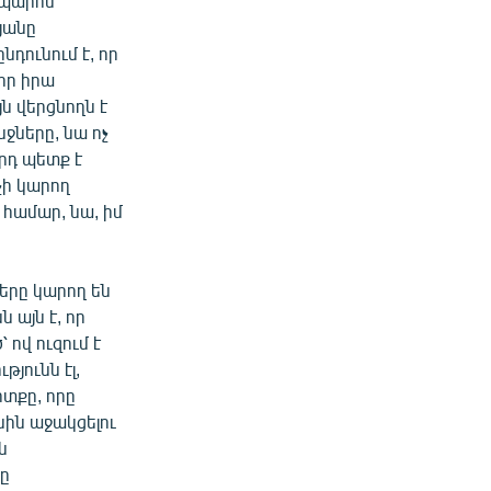
 պարոն
յանը
նդունում է, որ
 որ իրա
ն վերցնողն է
ջները, նա ոչ
արդ պետք է
չի կարող
համար, նա, իմ
ները կարող են
 այն է, որ
ով ուզում է
յունն էլ,
տքը, որը
եսին աջակցելու
ն
նը