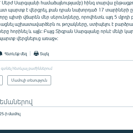
 Սերժ Սարգսյանի համաձայնությամբ) հինգ տարվա ընթացքո
շատ պարտք է վերցրել, քան դրան նախորդած 17 տարիների 
 որը պիտի վճարեն մեր սերունդները, որովհետև այդ 5 մլրդի բե
րացնել աշխատավարձերն ու թոշակները, ստիպելու է բարձրա
րերը հորինել և այլն: Բայց Տիգրան Սարգսյանը որևէ մեկի կա
պարտք վերցնելուց առաջ»:
Հետևեք մեզ
Տպել
 գտնել հետևյալ բաժիններում
Մամուլի տեսություն
թեմաներով
5-ի մամուլ