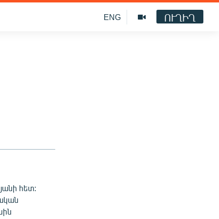
ՈՒՂԻՂ
ENG
յանի հետ:
քական
սին