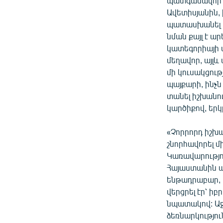
պատգամավոր Ա
Ավետիսյանին, 
պատասխանել է․ 
նման քայլ է ար
կատեգորիայի մ
մեղավոր, այլև
մի կուսակցութ
պայքարի, ինչն
տանել իշխանու
կարծիքով, եր
«Չորրորդ իշխա
շնորհավորել մ
Կառավարությու
Հայաստանին պա
ենթադրաբար, 
վերցրել էր՝ ի
նպատակով: Աջա
ձեռնարկությո