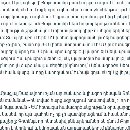
շում կայացնելով՝ Հայաստանը ըստ էության ուզում է ասել, ո
նտեսական կամ այլ կարգի պետական առաջնահերթություն
ն այդ կառույցի ուղեծրում՝ դրա տրամաբանությունից ելնելով
որ որևէ պետություն Հայաստանի հետ հարաբերություններում 
ն միության շրջանակում տիրապետող դիրք ունեցող երկրներ
: Տվյալ դեպքում եթե ՌԴ-ի հետ կարողանան լուծել հարցերը,
ք չի լինի, քանի որ ՀՀ-ն իրեն ստորադասում է ՄՄ-ին: Խոսելո
 ովքեր կարող են ՀՀ-ին պարտադրել: Եվ կարող եմ մեկնաբանե
ածվում է պարազիտ պետության, պարազիտ հասարակության
նքնուրույն զարգանալ, ստեղծել ինքնուրույն կենսագործունեու
 համակարգ, և որը կարողանում է միայն գոյատևել՝ կցվելով
Միացյալ Թագավորության արտակարգ և լիազոր դեսպան Ջո
ն ժամանակ»-ին տված հարցազրույցում խոստովանել է, որ ոչ
 Հայաստան - ԵՄ հետագա համագործակցության օրակարգը․
և կասեմ, որ այս պահին ոչ ոք չի պատկերացնում և հասկանու
 քայլերը: Գիտենք, որ ինտենսիվ քննարկումներ են գնում Բրյո
ները Լոնդոնում և եվրոպական այլ քաղաքներում քննարկում