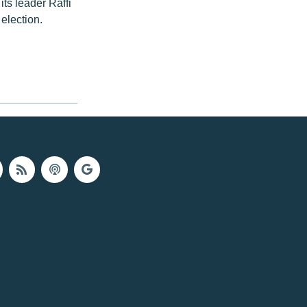
ts leader Raffi
election.