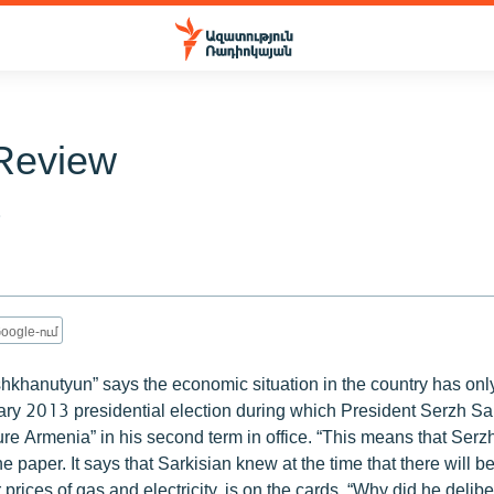
Review
3
oogle-ում
shkhanutyun” says the economic situation in the country has on
ary 2013 presidential election during which President Serzh Sa
ure Armenia” in his second term in office. “This means that Ser
the paper. It says that Sarkisian knew at the time that there will 
 prices of gas and electricity, is on the cards. “Why did he delib