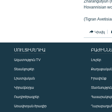
Zharangutyun (He
Hovannisian won
(Tigran Avetisia
Կիսվել
ՄՈՒԼՏԻՄԵԴԻԱ
ԲԱԺԻՆՆԵ
Ազատություն TV
Լուրեր
Տեսանյութեր
Քաղաքակա
Լրատվական
Իրավունք
Կիրակնօրյա
Տնտեսությու
Ռադիոծրագրեր
Հասարակութ
Առավոտյան ծրագիր
Ղարաբաղյան