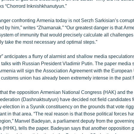
ks “Chorrord Inknishkhanutyun.”
nger confronting Armenia today is not Serzh Sarkisian’s corrupti
d by him,” writes “Zhamanak.” “Our greatest danger is that Armen
system of immunity that would precisely calculate all challenges 
ly take the most necessary and optimal steps.”
” anticipates a flurry of alarmist and shallow media speculation
t talks with Russian President Vladimir Putin. The paper media 
rmenia will sign the Association Agreement with the European 
 customs union has already been extremely intense in the past 
s that the opposition Armenian National Congress (HAK) and th
ederation (Dashnaktsutyun) have decided not field candidates 
y-election in a Syunik constituency on the grounds that vote rig
nt in that area. “The real reason is that those political forces h
 region,” Manvel Badeyan, a parliament deputy from the governi
 (HHK), tells the paper. Badeyan says that another opposition p