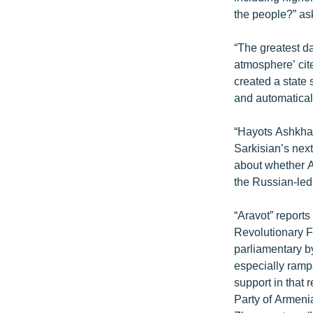
ՄԻՋԱԶԳԱՅԻՆ
the people?” as
ՄՇԱԿՈՒՅԹ
“The greatest da
ՍՊՈՐՏ
atmosphere’ cite
ՄԵԿՆԱԲԱՆՈՒԹՅՈՒՆ
created a state 
and automatical
ՏՏ ԵՒ ԻՆՏԵՐՆԵՏ
ԿՈՐՈՆԱՎԻՐՈՒՍ
“Hayots Ashkhar
Sarkisian’s nex
ԱՐԽԻՎ
about whether A
ՏԵՍԱՆՅՈՒԹԵՐ
the Russian-led
ԲԱՆԱՎԵՃ
“Aravot” report
ՁԳՏԵԼՈՎ ԼԱՎԱԳՈՒՅՆԻՆ
Revolutionary F
parliamentary b
ՓՈԴՔԱՍԹ
especially rampa
support in that
Party of Armenia