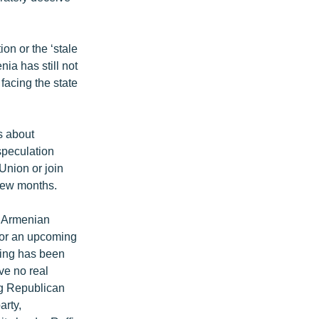
on or the ‘stale
ia has still not
facing the state
s about
speculation
Union or join
few months.
e Armenian
for an upcoming
ging has been
ave no real
ng Republican
arty,