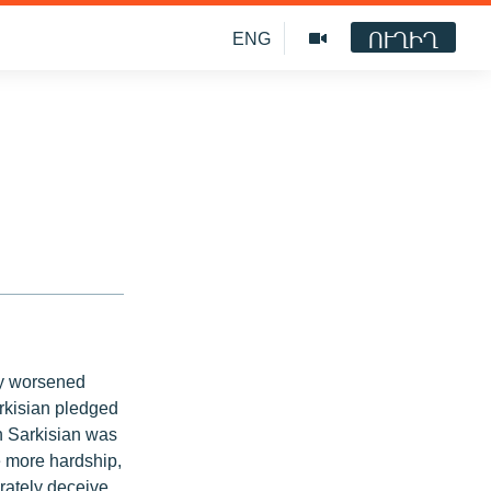
ՈՒՂԻՂ
ENG
ly worsened
rkisian pledged
zh Sarkisian was
be more hardship,
erately deceive