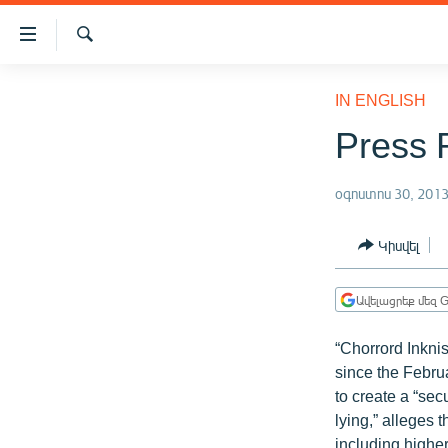
Մատչելիության
հղումներ
Որոնում
Անցնել
ԱԶԱՏՈՒԹՅՈՒՆ TV
հիմնական
IN ENGLISH
բովանդակությանը
ՀԱՅԱՍՏԱՆ
Press 
Անցնել
ՔԱՂԱՔԱԿԱՆ
հիմնական
մենյուին
օգոստոս 30, 201
ԸՆՏՐՈՒԹՅՈՒՆՆԵՐ 2026
Որոնում
ԻՐԱՎՈՒՆՔ
Կիսվել
ՀԱՍԱՐԱԿՈՒԹՅՈՒՆ
Ավելացրեք մեզ G
ՏՆՏԵՍՈՒԹՅՈՒՆ
ՂԱՐԱԲԱՂ
“Chorrord Inkni
since the Febru
ՊԱՏԵՐԱԶՄԻ 6 ՇԱԲԱԹՆԵՐԸ
to create a “sec
ՏԱՐԱԾԱՇՐՋԱՆ
lying,” alleges 
including higher