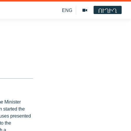
ՈՒՂԻՂ
ENG
me Minister
 started the
abuses presented
to the
th a