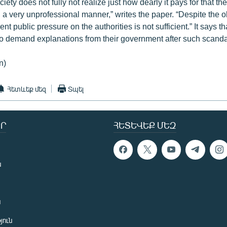
iety does not fully not realize just how dearly it pays for that th
 a very unprofessional manner,” writes the paper. “Despite the o
 public pressure on the authorities is not sufficient.” It says 
 to demand explanations from their government after such scanda
n)
Հետևեք մեզ
Տպել
Ր
ՀԵՏԵՎԵՔ ՄԵԶ
ն
ն
յուն