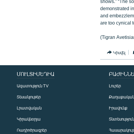
shows.” “The soc
demonstrated in
and embezzlement
are too cynical
(Tigran Avetisia
Կիսվել
ՄՈՒԼՏԻՄԵԴԻԱ
ԲԱԺԻՆՆԵ
Ազատություն TV
Լուրեր
Տեսանյութեր
Քաղաքակա
Լրատվական
Իրավունք
Կիրակնօրյա
Տնտեսությու
Ռադիոծրագրեր
Հասարակութ