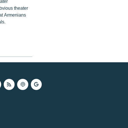
eater
bvious theater
that Armenians
ls.