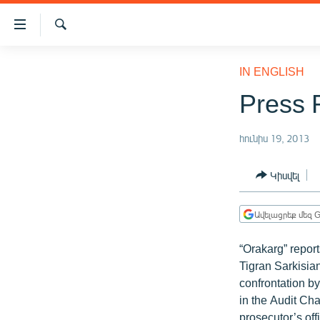
Մատչելիության
հղումներ
Որոնում
Անցնել
ԱԶԱՏՈՒԹՅՈՒՆ TV
հիմնական
IN ENGLISH
բովանդակությանը
ՀԱՅԱՍՏԱՆ
Press 
Անցնել
ՔԱՂԱՔԱԿԱՆ
հիմնական
մենյուին
հունիս 19, 2013
ԸՆՏՐՈՒԹՅՈՒՆՆԵՐ 2026
Որոնում
ԻՐԱՎՈՒՆՔ
Կիսվել
ՀԱՍԱՐԱԿՈՒԹՅՈՒՆ
Ավելացրեք մեզ G
ՏՆՏԵՍՈՒԹՅՈՒՆ
ՂԱՐԱԲԱՂ
“Orakarg” report
Tigran Sarkisia
ՊԱՏԵՐԱԶՄԻ 6 ՇԱԲԱԹՆԵՐԸ
confrontation by
ՏԱՐԱԾԱՇՐՋԱՆ
in the Audit Ch
prosecutor’s off