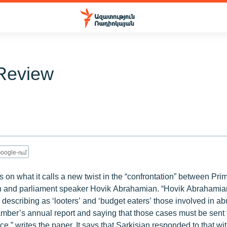
Review
oogle-ում
s on what it calls a new twist in the “confrontation” between Pri
n and parliament speaker Hovik Abrahamian. “Hovik Abrahamian
 describing as ‘looters’ and ‘budget eaters’ those involved in 
amber’s annual report and saying that those cases must be sent 
ice,” writes the paper. It says that Sarkisian responded to that wi