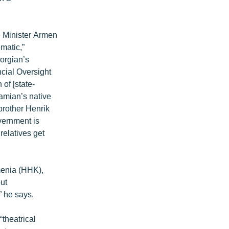
e Minister Armen
matic,”
vorgian’s
ncial Oversight
 of [state-
hamian’s native
brother Henrik
vernment is
relatives get
menia (HHK),
ut
” he says.
theatrical