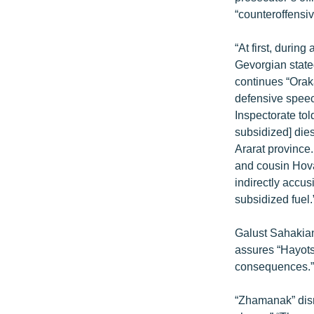
ՄԻՋԱԶԳԱՅԻՆ
“counteroffensiv
ՄՇԱԿՈՒՅԹ
“At first, duri
ՍՊՈՐՏ
Gevorgian state
ՄԵԿՆԱԲԱՆՈՒԹՅՈՒՆ
continues “Oraka
defensive speech
ՏՏ ԵՒ ԻՆՏԵՐՆԵՏ
Inspectorate tol
ԿՈՐՈՆԱՎԻՐՈՒՍ
subsidized] die
Ararat province
ԱՐԽԻՎ
and cousin Hova
ՏԵՍԱՆՅՈՒԹԵՐ
indirectly accus
subsidized fuel.
ԲԱՆԱՎԵՃ
ՁԳՏԵԼՈՎ ԼԱՎԱԳՈՒՅՆԻՆ
Galust Sahakian
assures “Hayots
ՓՈԴՔԱՍԹ
consequences.” 
“Zhamanak” dism