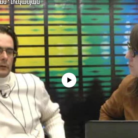
իաս Ղուկասյան
No media source currently available