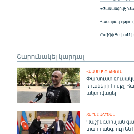
«Ժառանգություն
Հասարակությունը
Րաֆֆի Հովհաննի
Շարունակել կարդալ
ՀԱՍԱՐԱԿՈՒԹՅՈՒՆ
Փախուստ ռուսական
ռուսների հոսքը Հ
ակտիվացել
ՏԱՐԱԾԱՇՐՋԱՆ
Վաշինգտոնյան գա
տարի անց. ուր են 