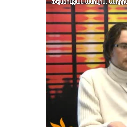
Ֆեյսբուքյան ասուլիս. Անդր
ՄԻՋԱԶԳԱՅԻՆ
ՄՇԱԿՈՒՅԹ
ՍՊՈՐՏ
ՄԵԿՆԱԲԱՆՈՒԹՅՈՒՆ
ՏՏ ԵՒ ԻՆՏԵՐՆԵՏ
ԿՈՐՈՆԱՎԻՐՈՒՍ
ԱՐԽԻՎ
ՏԵՍԱՆՅՈՒԹԵՐ
ԲԱՆԱՎԵՃ
ՁԳՏԵԼՈՎ ԼԱՎԱԳՈՒՅՆԻՆ
ՓՈԴՔԱՍԹ