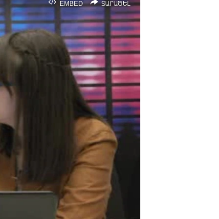
EMBED
ՏԱՐԱԾԵԼ