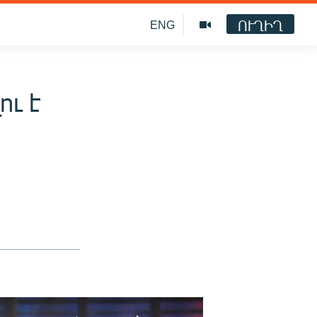
ՈՒՂԻՂ
ENG
ու է