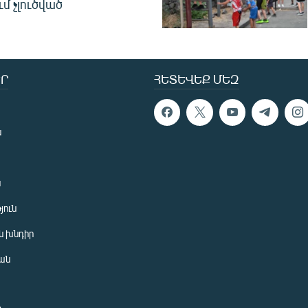
ւմ չլուծված
Ր
ՀԵՏԵՎԵՔ ՄԵԶ
ն
ն
յուն
 խնդիր
ան