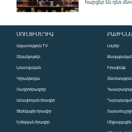
հարցեր են դեռ մնո
ՄՈՒԼՏԻՄԵԴԻԱ
ԲԱԺԻՆՆԵ
Ազատություն TV
Լուրեր
Տեսանյութեր
Քաղաքակա
Լրատվական
Իրավունք
Կիրակնօրյա
Տնտեսությու
Ռադիոծրագրեր
Հասարակութ
Առավոտյան ծրագիր
Ղարաբաղյան
Ցերեկային ծրագիր
Տարածաշրջ
Հայերեն
Երեկոյան ծրագիր
Միջազգային
English