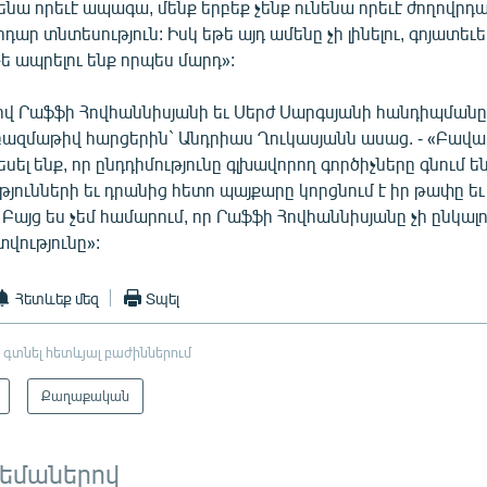
նենա որեւէ ապագա, մենք երբեք չենք ունենա որեւէ ժողովրդա
դար տնտեսություն: Իսկ եթե այդ ամենը չի լինելու, գոյատեւե
թե ապրելու ենք որպես մարդ»:
 Րաֆֆի Հովհաննիսյանի եւ Սերժ Սարգսյանի հանդիպմանը
ազմաթիվ հարցերին` Անդրիաս Ղուկասյանն ասաց. - «Բավ
սել ենք, որ ընդդիմությունը գլխավորող գործիչները գնում ե
յունների եւ դրանից հետո պայքարը կորցնում է իր թափը եւ
 Բայց ես չեմ համարում, որ Րաֆֆի Հովհաննիսյանը չի ընկալո
ությունը»:
Հետևեք մեզ
Տպել
 գտնել հետևյալ բաժիններում
Քաղաքական
թեմաներով