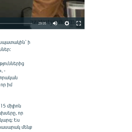
29:05
EMBED
ՏԱՐԱԾԵԼ
 նպատակին` ի
ններ:
ւթյուններից
, -
նտրական
որ իմ
15 միլիոն
ախսերը, որ
կարգ: Ես
ռհասարակ մենք