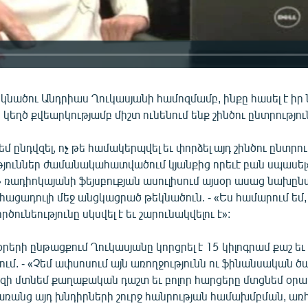
նածու Անդրիաս Ղուկասյանի համոզմամբ, ինքը հասել է իր
որ կեղծ քվեարկությամբ միշտ ունենում ենք շինծու ընտրությու
մ ընդվզել, ոչ թե համակերպվել եւ փորձել այդ շինծու ընտրո
թյուններ ժամանակահատվածում կյանքից որեւէ բան սպասել»
» ռադիոկայանի ֆեյսբուքյան ասուլիսում այսօր ասաց նախը
ացադուլի մեջ անցկացրած թեկնածուն. - «Ես համարում եմ, 
ծունեությունը սկսվել է եւ շարունակվելու է»:
օրերի ընթացքում Ղուկասյանը կորցրել է 15 կիլոգրամ քաշ եւ 
ղջում. - «Չեմ ափսոսում այն առողջությունն ու ֆինանսական ծ
սզի մտնեմ քաղաքական դաշտ եւ բոլոր հարցերը մտցնեմ օրա
ր առանց այդ խնդիրների շուրջ հանրության համախմբման, ա