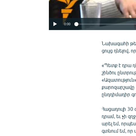
0:00
Նախագահի թեկ
ցույց դնելով, 
«Պետք է դրա դե
շինծու ընտրու
«Ազատություն
քարոզարշավը հ
ընդդիմադիր գոր
Հացադուլի 30 
դրամ, եւ չի զ
արել եմ, որպե
գտնում եմ, ո