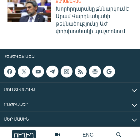
ՔԱՂԱՔԱԿԱՆ
Խորհրդարանը քննարկում է
Արամ Վարդևանյանի
թեկնածությունը ԱԺ
փոխխոսնակի պաշտոնում
ՀԵՏԵՎԵՔ ՄԵԶ
ՄՈՒԼՏԻՄԵԴԻԱ
ԲԱԺԻՆՆԵՐ
ՄԵՐ ՄԱՍԻՆ
ՈՒՂԻՂ
ENG
«Ազատ Եվրոպա/Ազատություն» ռադիոկայան © 2026