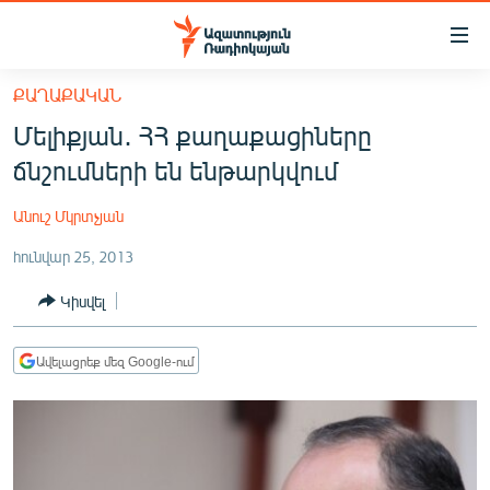
Մատչելիության
հղումներ
Անցնել
ՔԱՂԱՔԱԿԱՆ
հիմնական
ԱԶԱՏՈՒԹՅՈՒՆ TV
Մելիքյան․ ՀՀ քաղաքացիները
բովանդակությանը
ՀԱՅԱՍՏԱՆ
Անցնել
ճնշումների են ենթարկվում
հիմնական
ՔԱՂԱՔԱԿԱՆ
մենյուին
Անուշ Մկրտչյան
ԸՆՏՐՈՒԹՅՈՒՆՆԵՐ 2026
Որոնում
հունվար 25, 2013
ԻՐԱՎՈՒՆՔ
Կիսվել
ՀԱՍԱՐԱԿՈՒԹՅՈՒՆ
ՏՆՏԵՍՈՒԹՅՈՒՆ
Ավելացրեք մեզ Google-ում
ՂԱՐԱԲԱՂ
ՊԱՏԵՐԱԶՄԻ 6 ՇԱԲԱԹՆԵՐԸ
ՏԱՐԱԾԱՇՐՋԱՆ