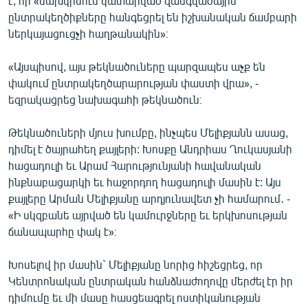
է, որ «նախկինում կատարված զանգվածային
ընտրակեղծիքները հանգեցրել են իշխանական ճամբարի
ներկայացուցչի հաղթանակին»։
«Այսպիսով, այս թեկնածուները պարզապես աչք են
փակում ընտրակեղծարարության փաստի վրա», -
եզրակացրեց նախագահի թեկնածուն։
Թեկնածուների մյուս խումբը, ինչպես Մելիքյանն ասաց,
դիմել է ծայրահեղ քայլերի: Խոսքը Անդրիաս Ղուկասյանի
հացադուլի եւ Արամ Հարությունյանի հավանական
ինքնաբացարկի եւ հաջորդող հացադուլի մասին է: Այս
քայլերը Արման Մելիքյանը արդյունավետ չի համարում․ -
«Ի սկզբանե այրված են կամուրջները եւ երկխոսության
ճանապարհը փակ է»։
Խոսելով իր մասին` Մելիքյանը նորից հիշեցրեց, որ
Կենտրոնական ընտրական հանձնաժողովը մերժել էր իր
դիմումը եւ մի մասը հասցեագրել ոստիկանության