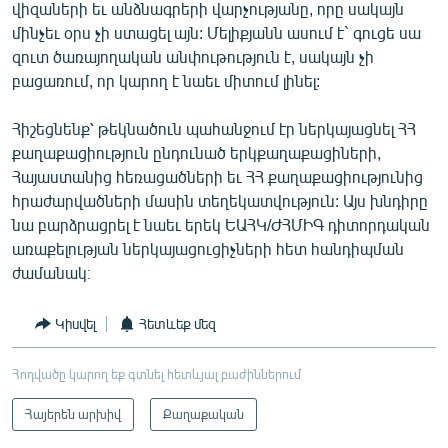
վիզաների եւ անձնագրերի վարչությանը, որը սակայն
մինչեւ օրս չի ստացել այն: Մելիքյանն ասում է` գուցե սա
զուտ ծառայողական անփութություն է, սակայն չի
բացառում, որ կարող է նաեւ միտում լինել:
Հիշեցնենք՝ թեկնածուն պահանջում էր ներկայացնել ՀՀ
քաղաքացիություն ընդունած երկքաղաքացիների,
Հայաստանից հեռացածների եւ ՀՀ քաղաքացիությունից
հրաժարվածների մասին տեղեկատվություն: Այս խնդիրը
նա բարձրացրել է նաեւ երեկ ԵԱՀԿ/ԺՀՄԻԳ դիտորդական
առաքելության ներկայացուցիչների հետ հանդիպման
ժամանակ։
Կիսվել
Հետևեք մեզ
Հոդվածը կարող եք գտնել հետևյալ բաժիններում
Հայերեն արխիվ
Քաղաքական