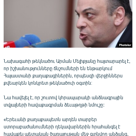
ՄԻՋԱԶԳԱՅԻՆ
ՄՇԱԿՈՒՅԹ
ՍՊՈՐՏ
ՄԵԿՆԱԲԱՆՈՒԹՅՈՒՆ
ՏՏ ԵՒ ԻՆՏԵՐՆԵՏ
ԿՈՐՈՆԱՎԻՐՈՒՍ
Նախագահի թեկնածու Արման Մելիքյանը հայտարարել է,
որ իշխանությունները ճնշումների են ենթարկում
ԱՐԽԻՎ
Հայաստանի քաղաքացիներին, որպեսզի վերջիններս
ՏԵՍԱՆՅՈՒԹԵՐ
քվեարկեն կոնկրետ թեկնածուի օգտին։
ԲԱՆԱՎԵՃ
Նա հավելել է, որ շուտով կհրապարակի անձնագրային
ՁԳՏԵԼՈՎ ԼԱՎԱԳՈՒՅՆԻՆ
տվյալների հավաքագրման ձեւաթղթի նմուշը:
ՓՈԴՔԱՍԹ
«Երեւանի քաղաքապետն արդեն տարբեր
ստորաբաժանումների ղեկավարներին հրահանգել է
Հայերեն
հավաքել պետական ծառայության մեջ գտնվող անձանց,