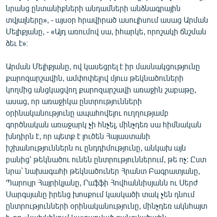
նրանց ընտանիքների անդամների անձնագրային
English
տվյալները», - այսօր հրավիրած ասուլիսում ասաց Արման
Русский
Մելիքյանը, - «Այդ առումով սա, իհարկե, որոշակի ճնշման
ձեւ է»։
ՀԵՏԵՎԵՔ ՄԵԶ
Արման Մելիքյանը, ով կասեցրել է իր մասնակցությունը
քարոզարշավին, ամփոփելով մյուս թեկնածուների
կողմից անցկացվող քարոզարշավի առաջին շաբաթը,
ասաց, որ առաջիկա ընտրությունների
օրինականությունը ապահովելու ուղղությամբ
«Ազատության» բոլոր կայքերը
գործնական առաջարկ չի հնչել, մինչդեռ սա հիմնական
խնդիրն է, որ պետք է լուծեն Հայաստանի
իշխանություններն ու ընդդիմությունը, անկախ այն
բանից՝ թեկնածու ունեն ընտրություններում, թե ոչ: Ըստ
նրա` նախագահի թեկնածուներ Հրանտ Բագրատյանը,
Պարույր Հայրիկյանը, Րաֆֆի Հովհաննիսյանն ու Սերժ
Սարգսյանը իրենց խոսքում կասկածի տակ չեն դնում
ընտրությունների օրինականությունը, մինչդեռ ակնհայտ