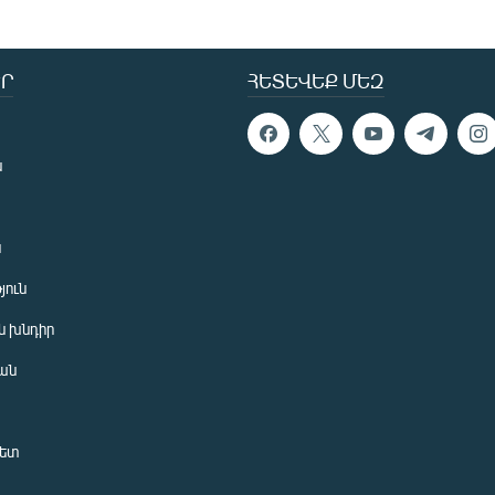
Ր
ՀԵՏԵՎԵՔ ՄԵԶ
ն
ն
յուն
 խնդիր
ան
նետ