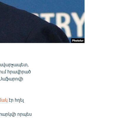
ոխվարչապետ,
ում հրավիրած
 Սաֆարովի
մակ
էր հղել
ի
իտարկվի որպես