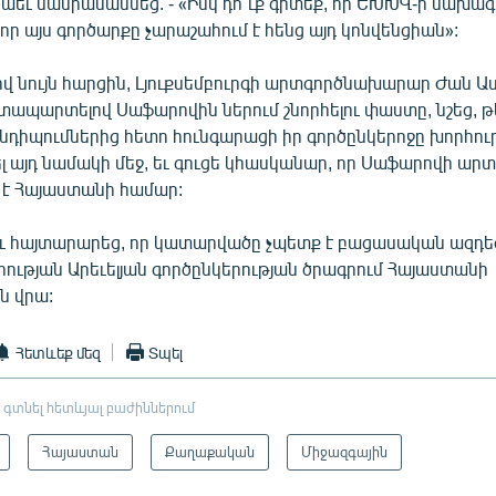
նաեւ մանրամասնեց. - «Իսկ դո՞ւք գիտեք, որ ԵԽԽՎ-ի նախա
 որ այս գործարքը չարաշահում է հենց այդ կոնվենցիան»:
 նույն հարցին, Լյուքսեմբուրգի արտգործնախարար Ժան Ասե
տապարտելով Սաֆարովին ներում շնորհելու փաստը, նշեց, թ
անդիպումներից հետո հունգարացի իր գործընկերոջը խորհու
լ այդ նամակի մեջ, եւ գուցե կհասկանար, որ Սաֆարովի ար
է Հայաստանի համար:
եւ հայտարարեց, որ կատարվածը չպետք է բացասական ազդեց
ության Արեւելյան գործընկերության ծրագրում Հայաստանի
ն վրա:
Հետևեք մեզ
Տպել
 գտնել հետևյալ բաժիններում
Հայաստան
Քաղաքական
Միջազգային