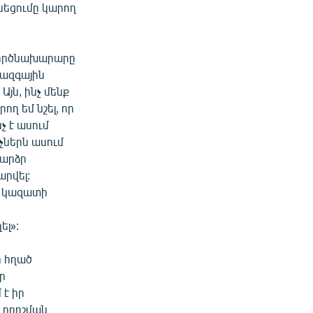
սեցումը կարող
գործնախարարը
ջազգային
Այն, ինչ մենք
ող եմ նշել, որ
չ է ասում
ներն ասում
բարձր
րվել:
մը կազատի
ել»:
 հղած
ր
է իր
 որոշման