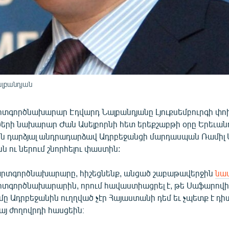
լբանդյան
տգործնախարար Էդվարդ Նալբանդյանը Լյուքսեմբուրգի փ
երի նախարար Ժան Ասելբորնի հետ երեքշաբթի օրը Երեւան
սին դարձյալ անդրադարձավ Ադրբեջանցի մարդասպան Ռամիլ
 ու ներում շնորհելու փաստին:
արտգործնախարարը, հիշեցնենք, անցած շաբաթավերջին
նա
տգործնախարարին, որում հավաստիացրել է, թե Սաֆարով
ը Ադրբեջանին ուղղված չէր Հայաստանի դեմ եւ չպետք է դ
այ ժողովրդի հասցեին։