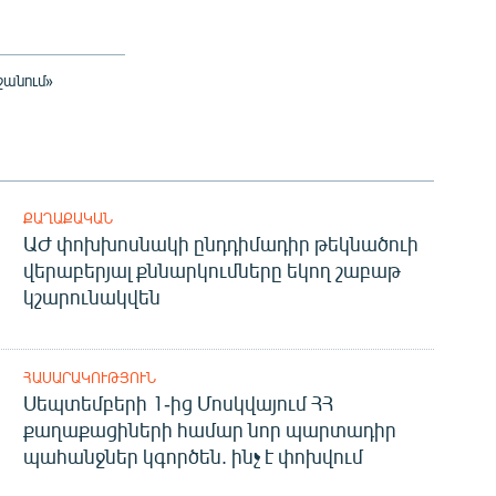
ջանում»
ՔԱՂԱՔԱԿԱՆ
ԱԺ փոխխոսնակի ընդդիմադիր թեկնածուի
վերաբերյալ քննարկումները եկող շաբաթ
կշարունակվեն
ՀԱՍԱՐԱԿՈՒԹՅՈՒՆ
Սեպտեմբերի 1-ից Մոսկվայում ՀՀ
քաղաքացիների համար նոր պարտադիր
պահանջներ կգործեն. ինչ է փոխվում