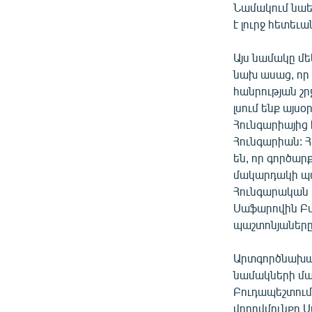
Նամակում նաե
է լուրջ հետեւ
Այս նամակը 
նախ ասաց, որ
հանրության շրջ
լսում ենք այսօ
Հունգարիայից է
Հունգարիան: 
են, որ գործա
մակարդակի պաշ
Հունգարական կ
Սաֆարովին Բա
պաշտոնյաները 
Արտգործնախա
նամակների մաս
Բուդապեշտում
վրդովմունքը 