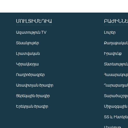
ՄՈՒԼՏԻՄԵԴԻԱ
ԲԱԺԻՆՆԵ
Ազատություն TV
Լուրեր
Տեսանյութեր
Քաղաքակա
Լրատվական
Իրավունք
Կիրակնօրյա
Տնտեսությու
Ռադիոծրագրեր
Հասարակութ
Առավոտյան ծրագիր
Ղարաբաղյան
Ցերեկային ծրագիր
Տարածաշրջ
Հայերեն
Երեկոյան ծրագիր
Միջազգային
English
ՏՏ և Ինտեր
Русский
Մշակույթ