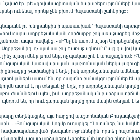
ւ նշված էր, թե «դիվանագիտական հարաբերությունների կա
անքներ ունենալ, որոնք չեն բխում Հայաստանի շահերից»:
մեկնաբանելու խնդրանքին ի պատասխան` Հայաստանի արտ
 «հունգարա-ադրբեջանական գործարքը շոկ առաջացրեց մի
անում», ապա հավելեց. - «Ի՞նչ են ասում այսօր Ադրբեջանից: 
ր Ադրբեջանից, ոչ պակաս շոկ է առաջացնում: Բայց ցավով կար
լ ինչ այսօր մենք լսում ենք, ոչ պակաս շոկ է առաջացնում: Ի՞ն
Հունգարական կառավարական, պաշտոնական ներկայացուցիչ
րքի ընթացքը թափանցիկ է եղել, իսկ ադրբեջանական ամենա
տոնյաներն ասում են, որ գաղտնի բանակցություններ են վա
ողմն ասում է, որ տեղյակ չի եղել, որ ադրբեջանական կող
քու ժամանելուն պես, իսկ ադրբեջանական բարձրաստիճան
պնդում են, որ հունգարական կողմը դրա մասին տեղյակ է եղ
րարը տեղեկացրեց այս հարցով պաշտոնական Բուդապեշտի
ին. - «Հունգարական կողմը ուղարկել է նոտաներ, նամակնե
 հավատարմագրված դեսպանություններին, որտեղ հայտնում 
Սաֆարովին ազատ արձակելու Ադրբեջանի կողմից ընդունված