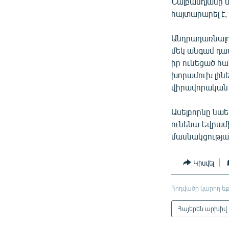
Նալբանդյանը 
հայտարարել է,
Անդրադառնալով
մեկ անգամ դա
իր ունեցած հ
խորամուխ լինե
վիրավորական 
Ասելբորնը նա
ունենա Եվրամի
մասնակցությա
Կիսվել
Հոդվածը կարող եք
Հայերեն արխիվ