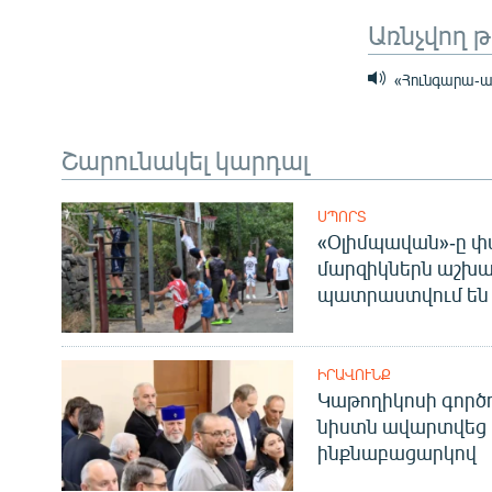
Առնչվող 
«Հունգարա-ադ
Շարունակել կարդալ
ՍՊՈՐՏ
«Օլիմպավան»-ը փ
մարզիկներն աշխա
պատրաստվում են 
ԻՐԱՎՈՒՆՔ
Կաթողիկոսի գոր
նիստն ավարտվեց
ինքնաբացարկով