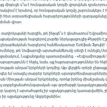
այց միգուցե ս՞ա է հունգարական կողմի վրդովման դրսեւորումը
կվում է նրանով, որ հունգարական կողմը շարունակելու է
անի հետ ստրատեգիական հարաբերությունների զարգացման
հիման վրա»:
 ռադիոկայանի հարցին, թե ինչպե՞ս է գնահատում Եվրամիո
քականության հարցերով բարձր ներկայացուցիչ Քեթրին Էշ
 ընդարձակման հարցերով հանձնակատար Շտեֆան Ֆյուլեի՝
ումները, թե Սաֆարովի արտահանձնումը տեղի է ունեցել Ս
րջանակում, Նալբանդյանը պատասխանեց. - «Եվրամիության 
արարությունն է հնչել, նաեւ այլ հայտարարություններ են հնչե
ւթյան անդամ երկրների կողմից: Այս վերջին օրերի ընթաց
եր եմ ստացել տարբեր երկրների արտգործնախարարներից,
ան Միության անդամ երկրներից, որոնք իրենց միանշանակ 
լ ադրբեջանահունգարական այս գործարքի կապակցությամբ:
սօր կարող է արտահայտել իր աջակցությունը կատարվածին, չ
 իր աջակցությունը Ադրբեջանին»: