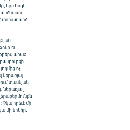
, երբ նույն
 հանձնառու
ը՝ փոխադարձ
ւթյան
թոնի եւ
 օրերս արած
տրասբուրգի
կողմից ոչ
լ ներառյալ
քում տասնյակ
 ներառյալ
վերաբերմունքն
 Չկա որեւէ մի
կա մի երկիր,