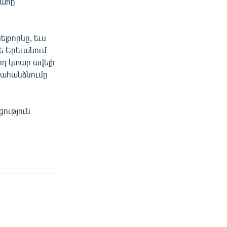
գահը
լբորնը, եւս
ե Երեւանում
րդ կտար ավելի
տահանձնումը
ություն