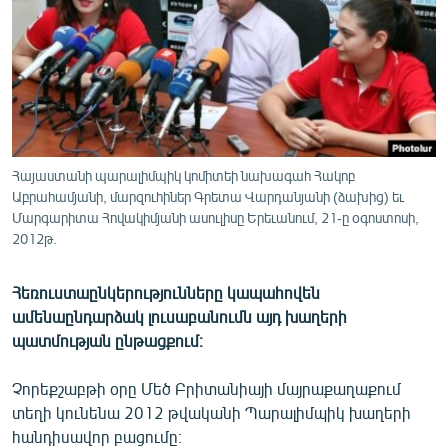
ՄԻՋԱԶԳԱՅԻՆ
ՄՇԱԿՈՒՅԹ
ՍՊՈՐՏ
ՄԵԿՆԱԲԱՆՈՒԹՅՈՒՆ
ՏՏ ԵՒ ԻՆՏԵՐՆԵՏ
Հայաստանի պարալիմպիկ կոմիտեի նախագահ Հակոբ
ԿՈՐՈՆԱՎԻՐՈՒՍ
Աբրահամյանի, մարզուհիներ Գրետա Վարդանյանի (ձախից) եւ
Մարգարիտա Հովակիմյանի ասուլիսը Երեւանում, 21-ը օգոստոսի,
ԱՐԽԻՎ
2012թ.
ՏԵՍԱՆՅՈՒԹԵՐ
Հեռուստաընկերությունները կապահովեն
ԲԱՆԱՎԵՃ
ամենաընդարձակ լուսաբանումն այդ խաղերի
պատմության ընթացքում։
ՁԳՏԵԼՈՎ ԼԱՎԱԳՈՒՅՆԻՆ
ՓՈԴՔԱՍԹ
Չորեքշաբթի օրը Մեծ Բրիտանիայի մայրաքաղաքում
տեղի կունենա 2012 թվականի Պարալիմպիկ խաղերի
Հայերեն
հանդիսավոր բացումը։