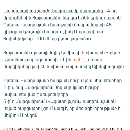
English
Սահմանափակ շարժունակությամբ մարդկանց 14-րդ
Русский
մրցումներին Հայաստանից ներկա կլինի երկու մարզիկ`
Գրետա Վարդանյանը կպայքարի ծանրամարտի 48
կիլոգրամ քաշային կարգում, իսկ Մարգարիտա
ՀԵՏԵՎԵՔ ՄԵԶ
Հովակիմյանը` 100 մետր բրաս լողաոճում։
Հայաստանի պարալիմպիկ կոմիտեի նախագահ Հակոբ
Աբրահամյանը օգոստոսի 21-ին
ասել է
, որ հայ
մարզիկները լավ են նախապատրաստվել Օլիմպիադային։
«Ազատության» բոլոր կայքերը
Գրետա Վարդանյանը հարթակ դուրս կգա սեպտեմբերի
1-ին, իսկ Մարգարիտա Հովակիմյանի ելույթը
նախատեսված է սեպտեմբերի
5-ին։ Մարգարիտան «Ազատություն» ռադիոկայանին
տված հարցազրույցում ասել է, որ մեծ ոգեւորությամբ է
մեկնում Լոնդոն։
«Չեմ վախենում եւ կփորձեմ ամեն ինչ անել, որ գոնե իմ եւ իմ