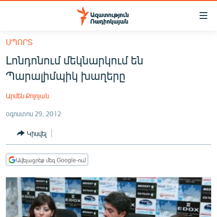
Մատչելիության
հղումներ
Անցնել
ՍՊՈՐՏ
հիմնական
ԱԶԱՏՈՒԹՅՈՒՆ TV
Լոնդոնում մեկնարկում են
բովանդակությանը
ՀԱՅԱՍՏԱՆ
Անցնել
Պարալիմպիկ խաղերը
հիմնական
ՔԱՂԱՔԱԿԱՆ
մենյուին
Արմեն Քոլոյան
ԸՆՏՐՈՒԹՅՈՒՆՆԵՐ 2026
Որոնում
օգոստոս 29, 2012
ԻՐԱՎՈՒՆՔ
Կիսվել
ՀԱՍԱՐԱԿՈՒԹՅՈՒՆ
ՏՆՏԵՍՈՒԹՅՈՒՆ
Ավելացրեք մեզ Google-ում
ՂԱՐԱԲԱՂ
ՊԱՏԵՐԱԶՄԻ 6 ՇԱԲԱԹՆԵՐԸ
ՏԱՐԱԾԱՇՐՋԱՆ