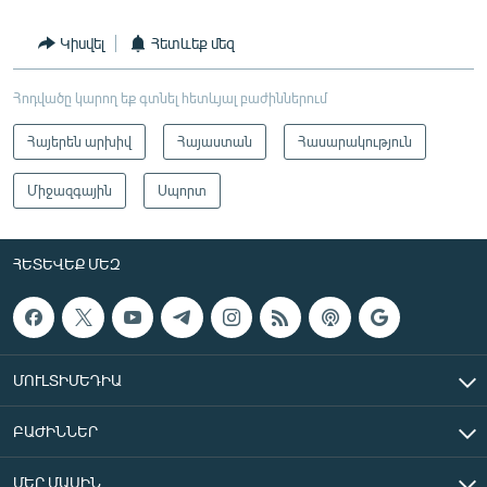
Կիսվել
Հետևեք մեզ
Հոդվածը կարող եք գտնել հետևյալ բաժիններում
Հայերեն արխիվ
Հայաստան
Հասարակություն
Միջազգային
Սպորտ
ՀԵՏԵՎԵՔ ՄԵԶ
ՄՈՒԼՏԻՄԵԴԻԱ
ԲԱԺԻՆՆԵՐ
ՄԵՐ ՄԱՍԻՆ