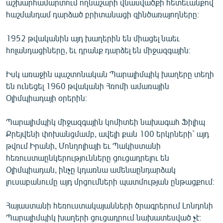
աշխարհամարտում ողնաշարի վնասվածքի հետեւանքով
հաշմանդամ դարձած բրիտանացի զինծառայողները։
1952 թվականին այդ խաղերին են միացել նաեւ
հոլանդացիները, եւ դրանք դարձել են միջազգային։
Իսկ առաջին պաշտոնական Պարալիմպիկ խաղերը տեղի
են ունեցել 1960 թվականի Հռոմի ամառային
Օլիմպիադայի օրերին։
Պարալիմպիկ միջազգային կոմիտեի նախագահ Ֆիլիպ
Քրեյվենի փոխանցմամբ, ավելի քան 100 երկրների` այդ
թվում Իրանի, Մոնղոլիայի եւ Պակիստանի
հեռուստաընկերությունները ցուցադրելու են
Օլիմպիադան, ինչը կդառնա ամենաընդարձակ
լուսաբանումը այդ մրցումների պատմության ընթացքում։
Հայաստանի հեռուստակայանների ծրագրերում Լոնդոնի
Պարալիմպիկ խաղերի ցուցադրում նախատեսված չէ։