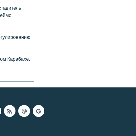
ставитель
жеймс
егулированию
ном Карабахе.