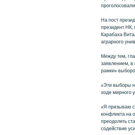
проголосовали
На пост прези
президент НК,
Карабаха Вита
аграрного уни
Между тем, гл
заявлением, в
рамки» выборо
«Эти выборы н
ходе мирного 
«Я призываю с
конфликта на 
преодолеть ст
содействие уси