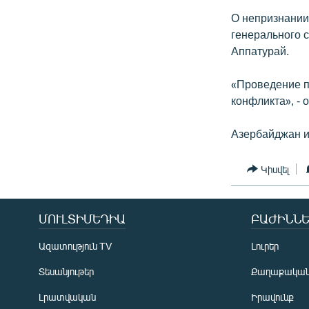
О непризнании
генерального 
Аппатурай.
«Проведение п
конфликта», - 
Азербайджан и
Կիսվել
ՄՈՒԼՏԻՄԵԴԻԱ
ԲԱԺԻՆՆԵ
Ազատություն TV
Լուրեր
Տեսանյութեր
Քաղաքակա
Լրատվական
Իրավունք