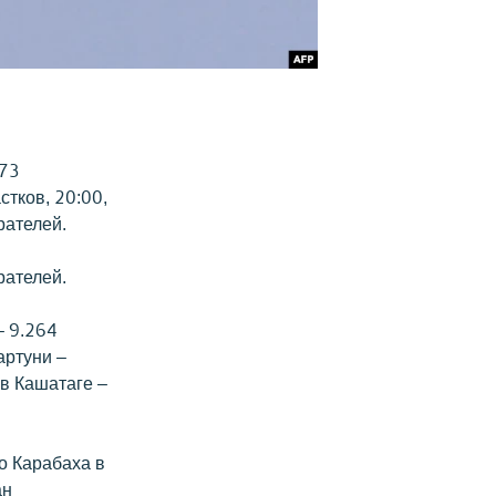
273
стков, 20:00,
рателей.
рателей.
– 9.264
артуни –
 в Кашатаге –
о Карабаха в
ан