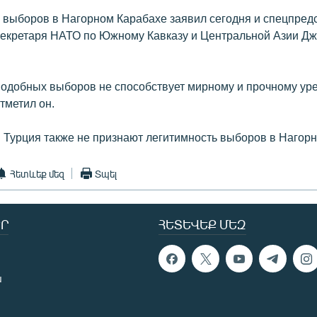
 выборов в Нагорном Карабахе заявил сегодня и спецпред
секретаря НАТО по Южному Кавказу и Центральной Азии Д
одобных выборов не способствует мирному и прочному ур
отметил он.
 Турция также не признают легитимность выборов в Нагор
Հետևեք մեզ
Տպել
Ր
ՀԵՏԵՎԵՔ ՄԵԶ
ն