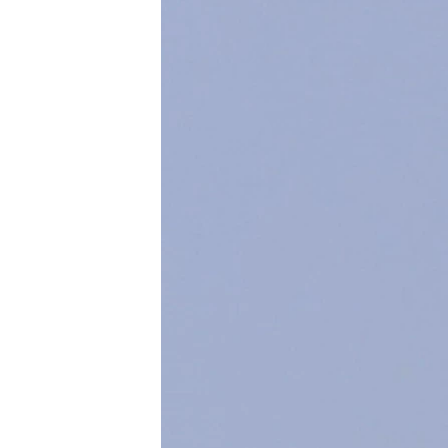
ՄԻՋԱԶԳԱՅԻՆ
ՄՇԱԿՈՒՅԹ
ՍՊՈՐՏ
ՄԵԿՆԱԲԱՆՈՒԹՅՈՒՆ
ՏՏ ԵՒ ԻՆՏԵՐՆԵՏ
ԿՈՐՈՆԱՎԻՐՈՒՍ
ԱՐԽԻՎ
ՏԵՍԱՆՅՈՒԹԵՐ
ԲԱՆԱՎԵՃ
ՁԳՏԵԼՈՎ ԼԱՎԱԳՈՒՅՆԻՆ
ՓՈԴՔԱՍԹ