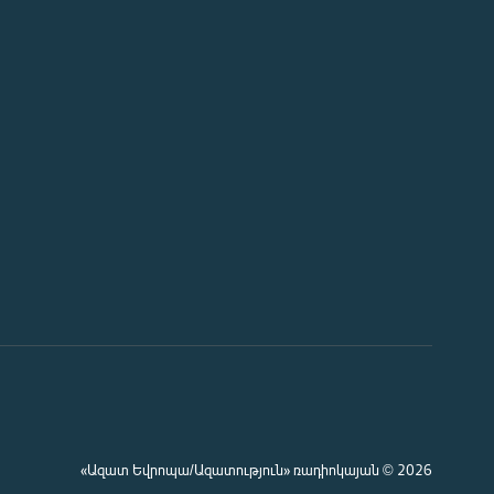
«Ազատ Եվրոպա/Ազատություն» ռադիոկայան © 2026