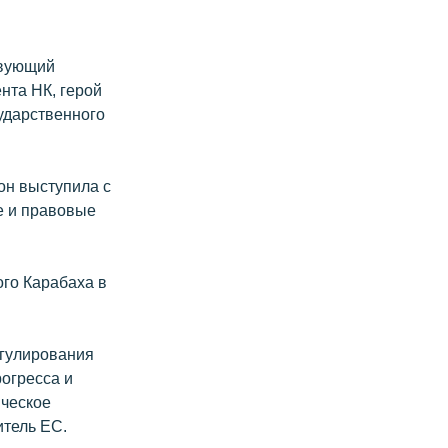
твующий
нта НК, герой
ударственного
он выступила с
е и правовые
го Карабаха в
егулирования
огресса и
яческое
итель ЕС.