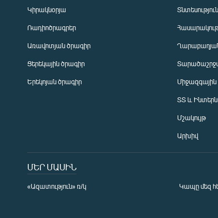
Կիրակնօրյա
Տնտեսությու
Ռադիոծրագրեր
Հասարակութ
Առավոտյան ծրագիր
Ղարաբաղյան
Ցերեկային ծրագիր
Տարածաշրջ
Հայերեն
Երեկոյան ծրագիր
Միջազգային
English
ՏՏ և Ինտեր
Русский
Մշակույթ
ՀԵՏԵՎԵՔ ՄԵԶ
Արխիվ
ՄԵՐ ՄԱՍԻՆ
«Ազատություն» ռ/կ
Կապը մեզ հ
«Ազատության» բոլոր կայքերը