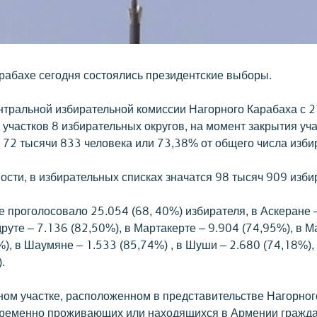
рабахе сегодня состоялись президентские выборы.
тральной избирательной комиссии Нагорного Карабаха с 
участков 8 избирательных округов, на момент закрытия уча
 72 тысячи 833 человека или 73,38% от общего числа изби
ости, в избирательных списках значатся 98 тысяч 909 изби
е проголосовало 25.054 (68, 40%) избирателя, в Аскеране 
друте – 7.136 (82,50%), в Мартакерте – 9.904 (74,95%), в М
), в Шаумяне – 1.533 (85,74%) , в Шуши – 2.680 (74,18%),
.
ном участке, расположенном в представительстве Нагорног
ременно проживающих или находящихся в Армении гражд