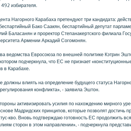
 492 избирателя.
дента Нагорного Карабаха претендуют три кандидата: дейс
 беспартийный Бако Саакян, беспартийный депутат парламе
лий Баласанян и проректор Степанакертского филиала Гос
верситета Армении Аркадий Согомонян.
ава ведомства Евросоюза по внешней политике Кэтрин Эшт
 котором подчеркнула, что ЕС не признает «конституционны
в в Карабахе.
е должны влиять на определение будущего статуса Нагорно
урегулирования конфликта», - заявила Эштон.
тороны активизировать усилия по нахождению мирного ур
основе Мадридских принципов, которые позволят достичь пр
атус-кво. Вновь подтверждаю готовность ЕС продолжить вс
лиям сторон в этом направлении», - подчеркнула представ