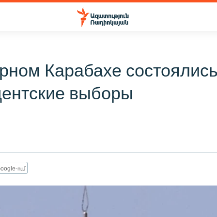
рном Карабахе состоялис
дентские выборы
oogle-ում