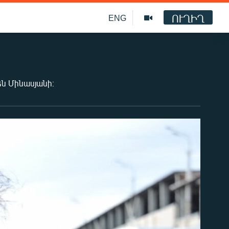
ՈՒՂԻՂ
ENG
ն Մինասյանի։