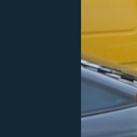
ՄԻՋԱԶԳԱՅԻՆ
ՄՇԱԿՈՒՅԹ
ՍՊՈՐՏ
ՄԵԿՆԱԲԱՆՈՒԹՅՈՒՆ
ՏՏ ԵՒ ԻՆՏԵՐՆԵՏ
ԿՈՐՈՆԱՎԻՐՈՒՍ
ԱՐԽԻՎ
ՏԵՍԱՆՅՈՒԹԵՐ
ԲԱՆԱՎԵՃ
ՁԳՏԵԼՈՎ ԼԱՎԱԳՈՒՅՆԻՆ
ՓՈԴՔԱՍԹ