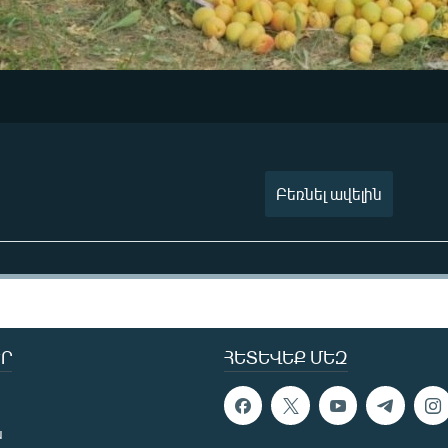
Բեռնել ավելին
Ր
ՀԵՏԵՎԵՔ ՄԵԶ
ն