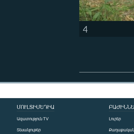
4
ՄՈՒԼՏԻՄԵԴԻԱ
ԲԱԺԻՆՆԵ
Ազատություն TV
Լուրեր
Տեսանյութեր
Քաղաքակա