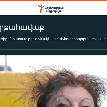
երքահավաք
 ծիրանի առատ բերք են ակնկալում։Ֆոտոռեպորտաժը՝ Կարե