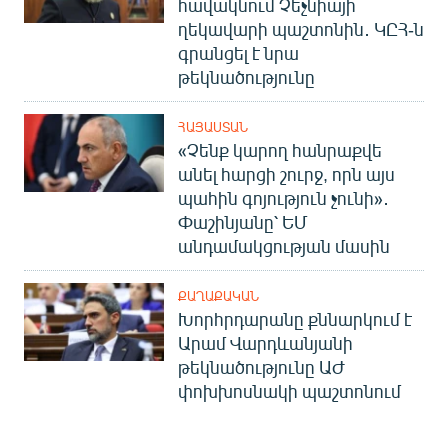
հավակնում Չեչնիայի
ղեկավարի պաշտոնին․ ԿԸՀ-ն
գրանցել է նրա
թեկնածությունը
ՀԱՅԱՍՏԱՆ
«Չենք կարող հանրաքվե
անել հարցի շուրջ, որն այս
պահին գոյություն չունի»․
Փաշինյանը՝ ԵՄ
անդամակցության մասին
ՔԱՂԱՔԱԿԱՆ
Խորհրդարանը քննարկում է
Արամ Վարդևանյանի
թեկնածությունը ԱԺ
փոխխոսնակի պաշտոնում