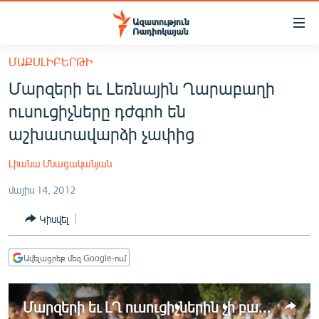
Մատչելիության
հղումներ
Անցնել
ՄԱՔՍԼԻԲԵՐԹԻ
հիմնական
ԱԶԱՏՈՒԹՅՈՒՆ TV
Մարզերի եւ Լեռնային Ղարաբաղի
բովանդակությանը
ՀԱՅԱՍՏԱՆ
Անցնել
ուսուցիչները դժգոհ են
հիմնական
ՔԱՂԱՔԱԿԱՆ
աշխատավարձի չափից
մենյուին
ԸՆՏՐՈՒԹՅՈՒՆՆԵՐ 2026
Որոնում
Լիանա Մնացականյան
ԻՐԱՎՈՒՆՔ
մայիս 14, 2012
ՀԱՍԱՐԱԿՈՒԹՅՈՒՆ
Կիսվել
ՏՆՏԵՍՈՒԹՅՈՒՆ
ՂԱՐԱԲԱՂ
Ավելացրեք մեզ Google-ում
ՊԱՏԵՐԱԶՄԻ 6 ՇԱԲԱԹՆԵՐԸ
Մարզերի եւ ԼՂ ուսուցիչներին չի բավարարում ցածր աշխատավարձը
ՏԱՐԱԾԱՇՐՋԱՆ