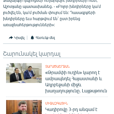
Ջավախքի դպրոցներ ուղարկելու խնդիրների հետ,
Աշոտյանը պատասխանեց. - «Բոլոր խնդիրները կա'մ
լուծվել են, կա'մ լուծման փուլում են: Դասագրքերի
խնդիրները եւս հարթվում են` ըստ իրենց
առաջնահերթությունների»:
Կիսվել
Հետևեք մեզ
Շարունակել կարդալ
ՏԱՐԱԾԱՇՐՋԱՆ
«Թրամփի ուղին» կարող է
ամրապնդել Հայաստանի և
Ադրբեջանի միջև
խաղաղությունը. Լայթսթոուն
ՄԻՋԱԶԳԱՅԻՆ
Կադիրովը 3-րդ անգամ է