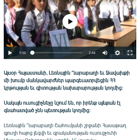
ՄԻՋԱԶԳԱՅԻՆ
ՄՇԱԿՈՒՅԹ
No media source currently available
ՍՊՈՐՏ
ՄԵԿՆԱԲԱՆՈՒԹՅՈՒՆ
ՏՏ ԵՒ ԻՆՏԵՐՆԵՏ
0:00
2:44
ԿՈՐՈՆԱՎԻՐՈՒՍ
Այսօր Հայաստանի, Լեռնային Ղարաբաղի եւ Ջավախքի
ԱՐԽԻՎ
մի խումբ մանկավարժներ պարգեւատրվեցին ՀՀ
ՏԵՍԱՆՅՈՒԹԵՐ
կրթության եւ գիտության նախարարության կողմից:
ԲԱՆԱՎԵՃ
Սակայն ուսուցիչնեչը նշում են, որ իրենք այնքան էլ
ՁԳՏԵԼՈՎ ԼԱՎԱԳՈՒՅՆԻՆ
գնահատված չեն պետության կողմից:
ՓՈԴՔԱՍԹ
Լեռնային Ղարաբաղի Շահումյանի շրջանի Հասաթաղ
գյուղի հայոց լեզվի եւ գրականության ուսուցչուհի
Հայերեն