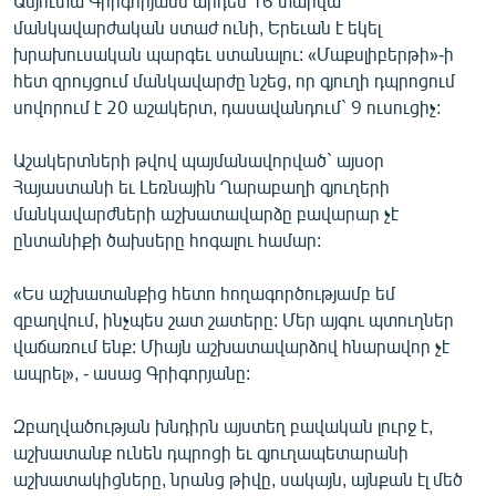
Անյուտա Գրիգորյանն արդեն 16 տարվա
English
մանկավարժական ստաժ ունի, Երեւան է եկել
խրախուսական պարգեւ ստանալու: «Մաքսլիբերթի»-ի
Русский
հետ զրույցում մանկավարժը նշեց, որ գյուղի դպրոցում
սովորում է 20 աշակերտ, դասավանդում` 9 ուսուցիչ:
ՀԵՏԵՎԵՔ ՄԵԶ
Աշակերտների թվով պայմանավորված` այսօր
Հայաստանի եւ Լեռնային Ղարաբաղի գյուղերի
մանկավարժների աշխատավարձը բավարար չէ
ընտանիքի ծախսերը հոգալու համար:
«Ազատության» բոլոր կայքերը
«Ես աշխատանքից հետո հողագործությամբ եմ
զբաղվում, ինչպես շատ շատերը: Մեր այգու պտուղներ
վաճառում ենք: Միայն աշխատավարձով հնարավոր չէ
ապրել», - ասաց Գրիգորյանը:
Զբաղվածության խնդիրն այստեղ բավական լուրջ է,
աշխատանք ունեն դպրոցի եւ գյուղապետարանի
աշխատակիցները, նրանց թիվը, սակայն, այնքան էլ մեծ