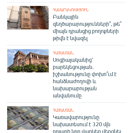
ՀԱՍԱՐԱԿՈՒԹՅՈՒՆ
Բանկային
զեղծարարությունների՞, թե՞
միայն դրանցից բողոքների
թիվն է նվազել
ՀԱՅԱՍՏԱՆ
Սոցիալականից՝
բարեկեցության.
իշխանությունը փոխո՞ւմ է
հանձնաժողովի և
նախարարության
անվանումը
ՀԱՅԱՍՏԱՆ
Կառավարությունը
նախատեսում է 320 մլն
դոլարի նոր վարկեր վերցնել