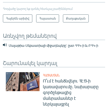
Հոդվածը կարող եք գտնել հետևյալ բաժիններում
Հայերեն արխիվ
Հայաստան
Քաղաքական
Առնչվող թեմաներով
Մալաթիա-Սեբաստիայի միջադեպերը` ըստ ՀՀԿ-ի եւ ԲՀԿ-ի
Շարունակել կարդալ
ՀԱՅԱՍՏԱՆ
Ո՞ւմ է հանձնվելու ՀԷՑ-ի
կառավարումը. նախարարը
գործընթացից
մանրամասներ է
ներկայացրել