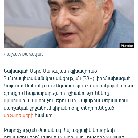
ՄԻՋԱԶԳԱՅԻՆ
ՄՇԱԿՈՒՅԹ
ՍՊՈՐՏ
ՄԵԿՆԱԲԱՆՈՒԹՅՈՒՆ
ՏՏ ԵՒ ԻՆՏԵՐՆԵՏ
Գալուստ Սահակյան
ԿՈՐՈՆԱՎԻՐՈՒՍ
Նախագահ Սերժ Սարգսյանի գլխավորած
ԱՐԽԻՎ
Հանրապետական կուսակցության (ՀՀԿ) փոխնախագահ
ՏԵՍԱՆՅՈՒԹԵՐ
Գալուստ Սահակյանը «Ազատություն» ռադիոկայանի հետ
զրույցում հայտարարեց, որ իշխանությունները
ԲԱՆԱՎԵՃ
պատասխանատու չեն Երեւանի Մալաթիա-Սեբաստիա
ՁԳՏԵԼՈՎ ԼԱՎԱԳՈՒՅՆԻՆ
վարչական շրջանում կիրակի օրը տեղի ունեցած
միջադեպերի
համար։
ՓՈԴՔԱՍԹ
Քարոզչության ժամանակ Հայ ազգային կոնգրեսի
Հայերեն
թեկնածուները` Բաբկեն Գարոյանը, լրագրող Գայանե