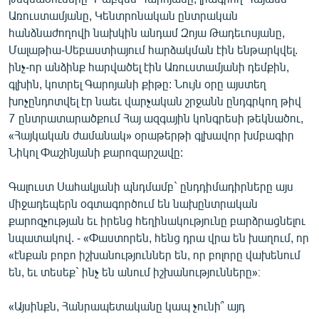
English
Առուստամյանը, Կենտրոնական ընտրական
հանձնաժողովի նախկին անդամ Զոյա Թադեւոսյանը,
Русский
Մալաթիա-Սեբաստիայում հարձակման էին ենթարկվել.
ինչ-որ անձինք հարվածել էին Առուստամյանի դեմքին,
ՀԵՏԵՎԵՔ ՄԵԶ
գլխին, կոտրել Գարոյանի քիթը: Նույն օրը այստեղ
խոչընդոտվել էր նաեւ վարչական շրջանն ընդգրկող թիվ
7 ընտրատարածքում Հայ ազգային կոնգրեսի թեկնածու,
«Հայկական ժամանակ» օրաթերթի գլխավոր խմբագիր
Նիկոլ Փաշինյանի քարոզարշավը:
«Ազատության» բոլոր կայքերը
Գալուստ Սահակյանի պնդմամբ` ընդդիմադիրները այս
միջադեպերն օգտագործում են նախընտրական
քարոզչության եւ իրենց հեղինակությունը բարձրացնելու
նպատակով. - «Փաստորեն, հենց դրա վրա են խաղում, որ
«էնքան բոբո իշխանություններ են, որ բոլորը վախենում
են, եւ տեսեք` ինչ են անում իշխանությունները»։
«Այսինքն, Հանրապետականը կապ չունի՞ այդ