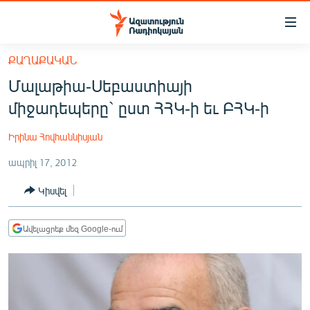
Մատչելիության
հղումներ
Անցնել
ՔԱՂԱՔԱԿԱՆ
հիմնական
ԱԶԱՏՈՒԹՅՈՒՆ TV
Մալաթիա-Սեբաստիայի
բովանդակությանը
ՀԱՅԱՍՏԱՆ
Անցնել
միջադեպերը` ըստ ՀՀԿ-ի եւ ԲՀԿ-ի
հիմնական
ՔԱՂԱՔԱԿԱՆ
մենյուին
Իրինա Հովհաննիսյան
ԸՆՏՐՈՒԹՅՈՒՆՆԵՐ 2026
Որոնում
ապրիլ 17, 2012
ԻՐԱՎՈՒՆՔ
Կիսվել
ՀԱՍԱՐԱԿՈՒԹՅՈՒՆ
ՏՆՏԵՍՈՒԹՅՈՒՆ
Ավելացրեք մեզ Google-ում
ՂԱՐԱԲԱՂ
ՊԱՏԵՐԱԶՄԻ 6 ՇԱԲԱԹՆԵՐԸ
ՏԱՐԱԾԱՇՐՋԱՆ