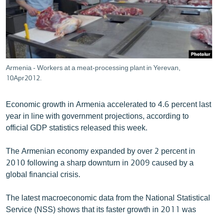
ՄԻՋԱԶԳԱՅԻՆ
ՄՇԱԿՈՒՅԹ
ՍՊՈՐՏ
ՄԵԿՆԱԲԱՆՈՒԹՅՈՒՆ
Armenia - Workers at a meat-processing plant in Yerevan,
10Apr2012.
ՏՏ ԵՒ ԻՆՏԵՐՆԵՏ
ԿՈՐՈՆԱՎԻՐՈՒՍ
Economic growth in Armenia accelerated to 4.6 percent last
ԱՐԽԻՎ
year in line with government projections, according to
official GDP statistics released this week.
ՏԵՍԱՆՅՈՒԹԵՐ
ԲԱՆԱՎԵՃ
The Armenian economy expanded by over 2 percent in
2010 following a sharp downturn in 2009 caused by a
ՁԳՏԵԼՈՎ ԼԱՎԱԳՈՒՅՆԻՆ
global financial crisis.
ՓՈԴՔԱՍԹ
The latest macroeconomic data from the National Statistical
Service (NSS) shows that its faster growth in 2011 was
Հայերեն