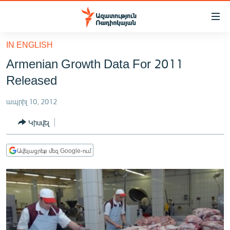
Մատչելիության
հղումներ
Անցնել
IN ENGLISH
հիմնական
ԱԶԱՏՈՒԹՅՈՒՆ TV
Armenian Growth Data For 2011
բովանդակությանը
ՀԱՅԱՍՏԱՆ
Անցնել
Released
հիմնական
ՔԱՂԱՔԱԿԱՆ
մենյուին
ապրիլ 10, 2012
ԸՆՏՐՈՒԹՅՈՒՆՆԵՐ 2026
Որոնում
Կիսվել
ԻՐԱՎՈՒՆՔ
ՀԱՍԱՐԱԿՈՒԹՅՈՒՆ
Ավելացրեք մեզ Google-ում
ՏՆՏԵՍՈՒԹՅՈՒՆ
ՂԱՐԱԲԱՂ
ՊԱՏԵՐԱԶՄԻ 6 ՇԱԲԱԹՆԵՐԸ
ՏԱՐԱԾԱՇՐՋԱՆ