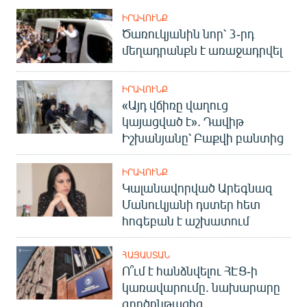
ԻՐԱՎՈՒՆՔ
Ծառուկյանին նոր՝ 3-րդ
մեղադրանքն է առաջադրվել
ԻՐԱՎՈՒՆՔ
«Այդ վճիռը վաղուց
կայացված է». Դավիթ
Իշխանյանը՝ Բաքվի բանտից
ԻՐԱՎՈՒՆՔ
Կալանավորված Արեգնազ
Մանուկյանի դստեր հետ
հոգեբան է աշխատում
ՀԱՅԱՍՏԱՆ
Ո՞ւմ է հանձնվելու ՀԷՑ-ի
կառավարումը. նախարարը
գործընթացից