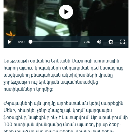
ՄԻՋԱԶԳԱՅԻՆ
No media source currently available
ՄՇԱԿՈՒՅԹ
ՍՊՈՐՏ
ՄԵԿՆԱԲԱՆՈՒԹՅՈՒՆ
0:00
7:36
ՏՏ ԵՒ ԻՆՏԵՐՆԵՏ
ԿՈՐՈՆԱՎԻՐՈՒՍ
Երեքշաբթի օրվանից Երեւանի Մաշտոցի պողոտային
հարող այգում կրպակների տեղադրման դեմ նստացույց
ԱՐԽԻՎ
անցկացնող բնապահպան ակտիվիստների վրանը
ՏԵՍԱՆՅՈՒԹԵՐ
չորեքշաբթի ուշ երեկոյան ապամոնտաժվեց
ոստիկանների կողմից:
ԲԱՆԱՎԵՃ
ՁԳՏԵԼՈՎ ԼԱՎԱԳՈՒՅՆԻՆ
«Կրպակների այն կողմը արհեստական կռիվ սարքեցին:
Մենք, իհարկե, չենք գնացել այն կողմ` պարզապես
ՓՈԴՔԱՍԹ
ֆռռացինք, նայեցինք ինչ է կատարվում: Այդ արանքում մի
100 ոստիկան միանգամից մտան այստեղ, իրար ձեռք-
Հայերեն
ձեռի տված վրանը փաթաթեցին, վրանը փակեցին», -