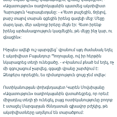
English
«Ազատություն» ռադիոկայանին պատմեց ակտիվիստ
Հարություն Կարապետյանը: - «Հետո քաշեցին, ճղելով,
Русский
քարշ տալով տարան գցեցին իրենց գազելի մեջ: Մեջը
մարդ կար, մեր ամբողջ իրերը մեջն էր: Հետո իրենք
ՀԵՏԵՎԵՔ ՄԵԶ
իրենց արձանագրություն կազմեցին, թե մեջը ինչ կար, ու
գնացին»:
Ինչպես ավելի ուշ պարզվեց` վրանում այդ ժամանակ եղել
է ակտիվիստ Բայանդուր Պողոսյանը, ով իր հերթին
նկարագրեց տեղի ունեցածը. - «Վրանում քնած եմ եղել, ոչ
«Ազատության» բոլոր կայքերը
մի զգուշացում չարվեց, զգացի վրանը շարժվում է:
Ձեռքերս ոլորեցին, ես դիմադրություն ցույց չեմ տվել»:
Ոստիկանության փոխգնդապետ Կարեն Մովսիսյանը
«Ազատություն» ռադիոկայանին վստահեցրեց, որ որեւէ
միջադեպ տեղի չի ունեցել, բայց ոստիկանությունը բողոք
է ստացել Մարգարյան ծննդատան գլխավոր բժշկից, թե
ակտիվիստները աղմկում են տարածքում: