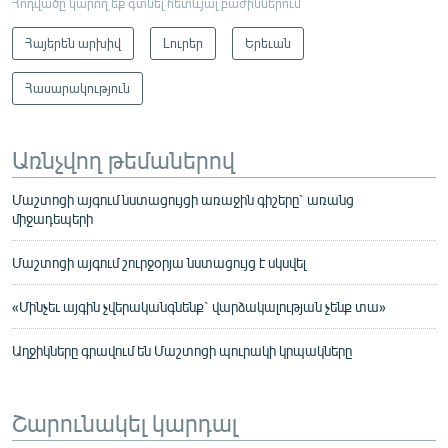
Հոդվածը կարող եք գտնել հետևյալ բաժիններում
Հայերեն արխիվ
Լուրեր
Երեւան
Հասարակություն
Առնչվող թեմաներով
Մաշտոցի այգում նստացույցի առաջին գիշերը` առանց
միջադեպերի
Մաշտոցի այգում շուրջօրյա նստացույց է սկսվել
«Մինչեւ այգին չվերականգնենք` վարձակալության չենք տա»
Աղջիկները գրավում են Մաշտոցի պուրակի կրպակները
Շարունակել կարդալ