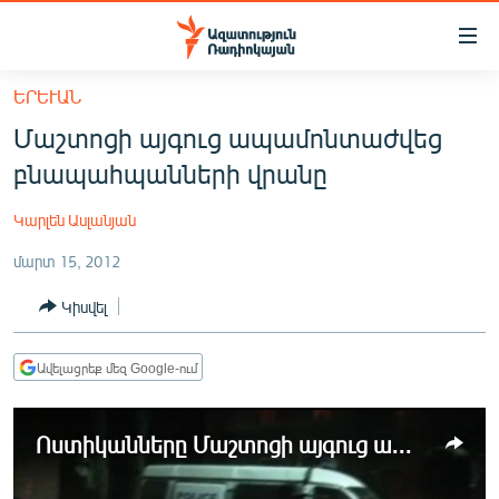
Մատչելիության
հղումներ
Անցնել
ԵՐԵՒԱՆ
հիմնական
ԱԶԱՏՈՒԹՅՈՒՆ TV
Մաշտոցի այգուց ապամոնտաժվեց
բովանդակությանը
ՀԱՅԱՍՏԱՆ
Անցնել
բնապահպանների վրանը
հիմնական
ՔԱՂԱՔԱԿԱՆ
մենյուին
Կարլեն Ասլանյան
ԸՆՏՐՈՒԹՅՈՒՆՆԵՐ 2026
Որոնում
մարտ 15, 2012
ԻՐԱՎՈՒՆՔ
Կիսվել
ՀԱՍԱՐԱԿՈՒԹՅՈՒՆ
ՏՆՏԵՍՈՒԹՅՈՒՆ
Ավելացրեք մեզ Google-ում
ՂԱՐԱԲԱՂ
ՊԱՏԵՐԱԶՄԻ 6 ՇԱԲԱԹՆԵՐԸ
Ոստիկանները Մաշտոցի այգուց ապամոնտաժեցին բնապահպանների վրանը
ՏԱՐԱԾԱՇՐՋԱՆ