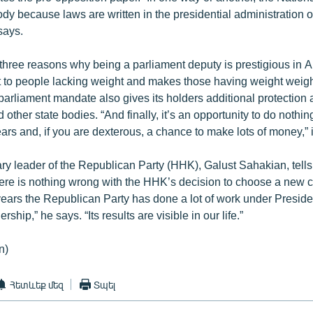
ody because laws are written in the presidential administration o
says.
 three reasons why being a parliament deputy is prestigious in A
ht to people lacking weight and makes those having weight weight
 parliament mandate also gives its holders additional protection 
other state bodies. “And finally, it’s an opportunity to do nothin
years and, if you are dexterous, a chance to make lots of money,” i
ry leader of the Republican Party (HHK), Galust Sahakian, tell
here is nothing wrong with the HHK’s decision to choose a new 
e years the Republican Party has done a lot of work under Presid
rship,” he says. “Its results are visible in our life.”
n)
Հետևեք մեզ
Տպել