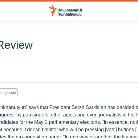
Review
oogle-ում
shkhanutyun” says that President Serzh Sarkisian has decided t
figures” by pop singers, other artists and even journalists in his
candidates for the May 6 parliamentary elections. “In essence, no
hat because it doesn’t matter who will be pressing [vote] buttons [
ites the pro-opposition paper. “In one way or another, the Natio