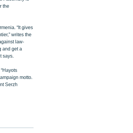
r the
rmenia. “It gives
ier,” writes the
against law-
g and get a
t says.
s “Hayots
campaign motto.
ent Serzh