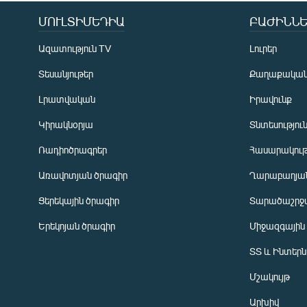
ՄՈՒԼՏԻՄԵԴԻԱ
ԲԱԺԻՆՆԵ
Ազատություն TV
Լուրեր
Տեսանյութեր
Քաղաքակա
Լրատվական
Իրավունք
Կիրակնօրյա
Տնտեսությու
Ռադիոծրագրեր
Հասարակութ
Առավոտյան ծրագիր
Ղարաբաղյան
Ցերեկային ծրագիր
Տարածաշրջ
Հայերեն
Երեկոյան ծրագիր
Միջազգային
English
ՏՏ և Ինտեր
Русский
Մշակույթ
ՀԵՏԵՎԵՔ ՄԵԶ
Արխիվ