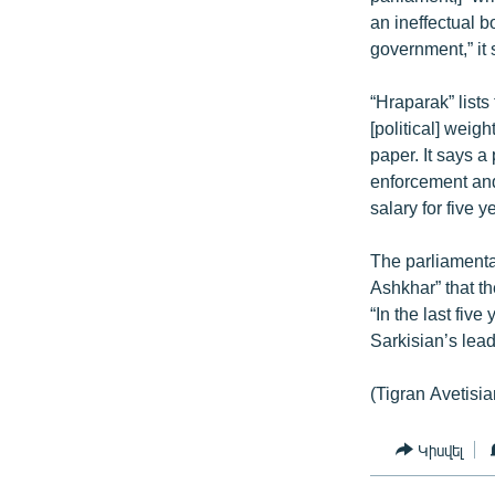
ՄԻՋԱԶԳԱՅԻՆ
an ineffectual b
ՄՇԱԿՈՒՅԹ
government,” it 
ՍՊՈՐՏ
“Hraparak” lists
ՄԵԿՆԱԲԱՆՈՒԹՅՈՒՆ
[political] weig
paper. It says a
ՏՏ ԵՒ ԻՆՏԵՐՆԵՏ
enforcement and 
ԿՈՐՈՆԱՎԻՐՈՒՍ
salary for five 
ԱՐԽԻՎ
The parliamenta
ՏԵՍԱՆՅՈՒԹԵՐ
Ashkhar” that t
“In the last fiv
ԲԱՆԱՎԵՃ
Sarkisian’s leade
ՁԳՏԵԼՈՎ ԼԱՎԱԳՈՒՅՆԻՆ
(Tigran Avetisia
ՓՈԴՔԱՍԹ
Կիսվել