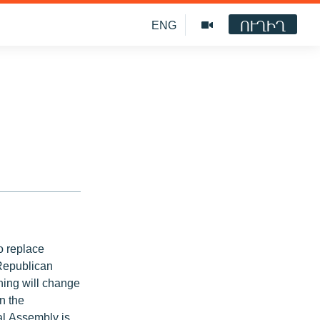
ՈՒՂԻՂ
ENG
o replace
 Republican
thing will change
in the
nal Assembly is