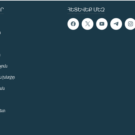
Ր
ՀԵՏԵՎԵՔ ՄԵԶ
ն
ն
յուն
 խնդիր
ան
նետ