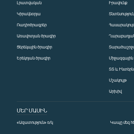
Լրատվական
Իրավունք
Կիրակնօրյա
Տնտեսությու
Ռադիոծրագրեր
Հասարակութ
Առավոտյան ծրագիր
Ղարաբաղյան
Ցերեկային ծրագիր
Տարածաշրջ
Հայերեն
Երեկոյան ծրագիր
Միջազգային
English
ՏՏ և Ինտեր
Русский
Մշակույթ
ՀԵՏԵՎԵՔ ՄԵԶ
Արխիվ
ՄԵՐ ՄԱՍԻՆ
«Ազատություն» ռ/կ
Կապը մեզ հ
«Ազատության» բոլոր կայքերը