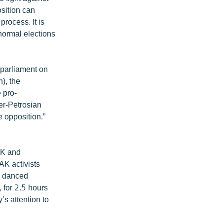
osition can
rocess. It is
 normal elections
 parliament on
), the
 pro-
er-Petrosian
 opposition.”
AK and
AK activists
d danced
, for 2.5 hours
s attention to