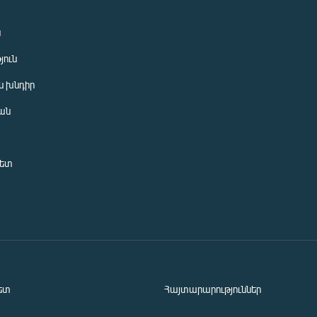
ն
յուն
 խնդիր
ան
նետ
ետ
Հայտարարություններ