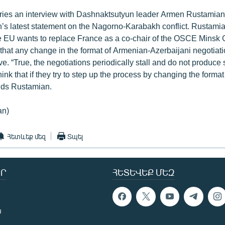
ies an interview with Dashnaktsutyun leader Armen Rustamian
s latest statement on the Nagorno-Karabakh conflict. Rustami
the EU wants to replace France as a co-chair of the OSCE Minsk
 that any change in the format of Armenian-Azerbaijani negotiat
e. “True, the negotiations periodically stall and do not produce 
hink that if they try to step up the process by changing the format 
adds Rustamian.
an)
Հետևեք մեզ
Տպել
Ր
ՀԵՏԵՎԵՔ ՄԵԶ
ն