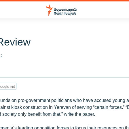
Review
12
oogle-ում
unds on pro-government politicians who have accused young ac
nst kiosk construction in Yerevan of serving “certain forces.” “Ev
d society only benefit from that,” write the paper.
rmenia’s leading opposition forces to focus their resources on th