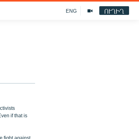
ՈՒՂԻՂ
ENG
tivists
en if that is
e fight against