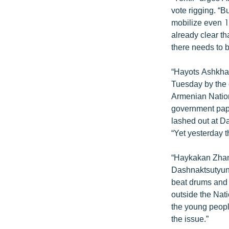
ՄԻՋԱԶԳԱՅԻՆ
vote rigging. “B
ՄՇԱԿՈՒՅԹ
mobilize even 1
already clear th
ՍՊՈՐՏ
there needs to be
ՄԵԿՆԱԲԱՆՈՒԹՅՈՒՆ
“Hayots Ashkhar
ՏՏ ԵՒ ԻՆՏԵՐՆԵՏ
Tuesday by the 
ԿՈՐՈՆԱՎԻՐՈՒՍ
Armenian Nation
government pape
ԱՐԽԻՎ
lashed out at D
ՏԵՍԱՆՅՈՒԹԵՐ
“Yet yesterday th
ԲԱՆԱՎԵՃ
“Haykakan Zham
ՁԳՏԵԼՈՎ ԼԱՎԱԳՈՒՅՆԻՆ
Dashnaktsutyun a
beat drums and
ՓՈԴՔԱՍԹ
outside the Nati
the young peopl
the issue.”