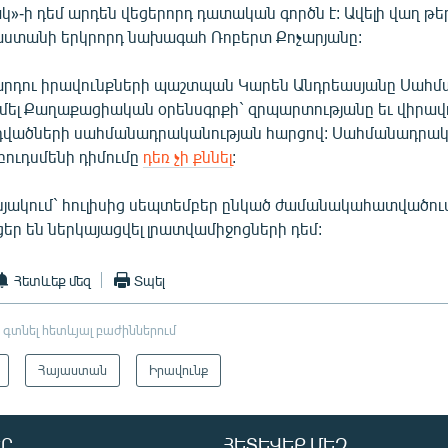
»-ի դեմ արդեն վեցերորդ դատական գործն է: Ավելի վաղ թ
աստանի երկրորդ նախագահ Ռոբերտ Քոչարյանը:
արդու իրավունքների պաշտպան Կարեն Անդրեասյանը Սահ
մել Քաղաքացիական օրենսգրքի` զրպարտությանը եւ վիրա
ոդվածների սահմանադրականության հարցով: Սահմանադրա
ուդսմենի դիմումը
դեռ չի քննել
:
յակում` հուլիսից սեպտեմբեր ընկած ժամանակահատվածում
եր են ներկայացվել լրատվամիջոցների դեմ:
Հետևեք մեզ
Տպել
 գտնել հետևյալ բաժիններում
Հայաստան
Իրավունք
Ր
ՀԵՏԵՎԵՔ ՄԵԶ