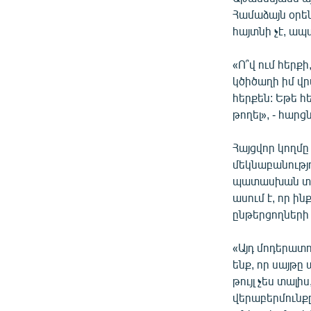
Համաձայն օրե
հայտնի չէ, ա
«Ո՞վ ում հեր
կծիծաղի իմ վրա
հերքեն: Եթե հե
թողել», - հարց
Հայցվոր կողմը
մեկնաբանությ
պատասխան տա:
ասում է, որ ի
ընթերցողների
«Այդ մոդերատոր
ենք, որ սայթը
թույլ չես տալ
վերաբերմունք