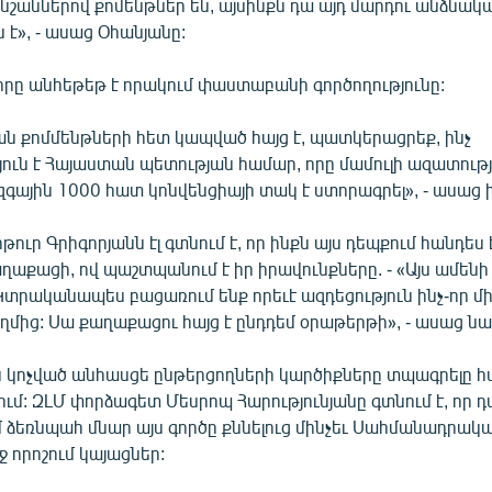
նշաններով քոմենթներ են, այսինքն դա այդ մարդու անձնակ
 է», - ասաց Օհանյանը:
րը անհեթեթ է որակում փաստաբանի գործողությունը:
ն քոմմենթների հետ կապված հայց է, պատկերացրեք, ինչ
ուն է Հայաստան պետության համար, որը մամուլի ազատութ
գային 1000 հատ կոնվենցիայի տակ է ստորագրել», - ասաց 
ւր Գրիգորյանն էլ գտնում է, որ ինքն այս դեպքում հանդես 
աքացի, ով պաշտպանում է իր իրավունքները. - «Այս ամենի
Կտրականապես բացառում ենք որեւէ ազդեցություն ինչ-որ մ
ողմից: Սա քաղաքացու հայց է ընդդեմ օրաթերթի», - ասաց նա
ես կոչված անհասցե ընթերցողների կարծիքները տպագրելը հ
ւմ: ԶԼՄ փորձագետ Մեսրոպ Հարությունյանը գտնում է, որ
մ ձեռնպահ մնար այս գործը քննելուց մինչեւ Սահմանադրա
ջ որոշում կայացներ: