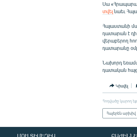
Սա «Հրապարակ
տվել
նաեւ Հայ
Հայաստանի մ
դատարան է դի
վերաբերող հ
դատարանը օմբ
Նախորդ եռամս
դատական հայց
Կիսվել
Հոդվածը կարող եք
Հայերեն արխիվ
ՄՈՒԼՏԻՄԵԴԻԱ
ԲԱԺԻՆՆԵ