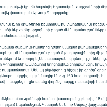
ապարակ»-ի կրկին հայտնվել է դատական քաշքշուկների մեջ
 տվել փաստաբան Արթուր Գրիգորյանը:
նում է, որ օրաթերթի էլեկտրոնային տարբերակում դեռեւս
վածի ներքո ընթերցողների թողած մեկնաբանությունները վ
 արժանապատվությունը:
աբանի ծառայություններից դժգոհ մնացած քաղաքացիների
րաբերյալ մեկնաբանություն թողած 6 քաղաքացիներից մի քա
ւններում եւս բողոքել են փաստաբանի գործողություններից
թուր Գրիգորյանի պատճառով կորցրեցինք բողոքարկելու իրավո
լու պատճառով»: Մեկ այլ ընթերցող էլ հիշել է իր գործը` գրելո
սցենարով սկզբից պայմանագիր կնքեց 150 հազար դրամի, հետ
ամի հասցրեց ու ընդամենը փորձեց հարցը դատավորի հետ մ
 մեկնաբանությունների համար փաստաբանը թերթից 18 միլ
ար դոլար) է պահանջում: Կենտրոն եւ Նորք-Մարաշ վարչակա