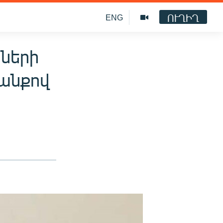
ՈՒՂԻՂ
ENG
ների
լանքով