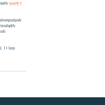
երթին
դատի է
մանադրական
վորանքին
կան
, 11 նոր