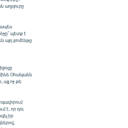
ն աղբյուրը
զապես
ինչը՞ պետք է
 են այդ քոմենթը
իջոցը
ինե Օհանյանն
այլ ոչ թե
արգավորում
մ է, որ դու
գել իր
ներով,