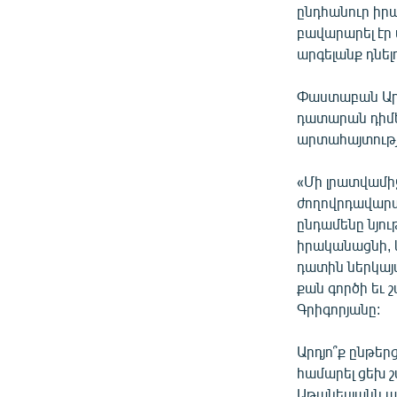
ընդհանուր իր
բավարարել էր
արգելանք դնել
Փաստաբան Արթո
դատարան դիմել
արտահայտությ
«Մի լրատվամիջ
ժողովրդավարա
ընդամենը նյու
իրականացնի, 
դատին ներկայա
քան գործի եւ 
Գրիգորյանը:
Արդյո՞ք ընթեր
համարել ցեխ 
Աթանեսյանն ա