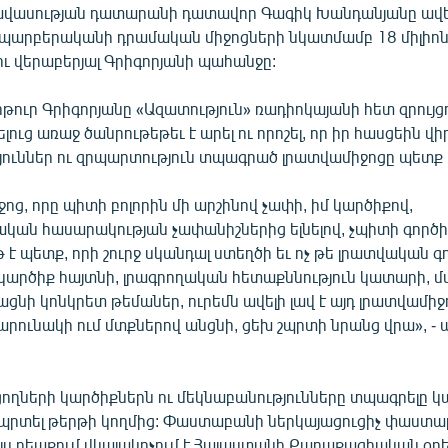
ավասության դատարանի դատավոր Գագիկ Խանդանյանը ավե
 պարբերականի դրամական միջոցների նկատմամբ 18 միլիոն
ու վերաբերյալ Գրիգորյանի պահանջը:
ւր Գրիգորյանը «Ազատություն» ռադիոկայանի հետ զրույցու
ուց առաջ ծանրութեթեւ է արել ու որոշել, որ իր հասցեին 
ուններ ու զրպարտություն տպագրած լրատվամիջոցը պետք 
ոց, որը պիտի բոլորին մի արշինով չափի, իմ կարծիքով,
կան հասարակության չափանիշներից ելնելով, չպիտի գործի
թ է պետք, որի շուրջ սկանդալ ստեղծի եւ ոչ թե լրատվական գ
կարծիք հայտնի, լրագրողական հետաքննություն կատարի, 
ցնի կոնկրետ թեմաներ, ուրեմն ավելի լավ է այդ լրատվամիջո
շարունակի ում մտքներով անցնի, ցեխ շպրտի նրանց վրա», -
ցողների կարծիքներն ու մեկնաբանությունները տպագրելը կա
շպրտել թերթի կողմից: Փաստաբանի ներկայացուցիչ փաստ
յս դեպքում վկայակոչում է Հայաստանի Քաղաքացիական օրե