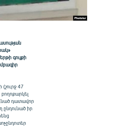
ասության
րակ»
երթի գույքի
խմբագիր
(շուրջ 47
 բողոքարկել
ունած դատավոր
ղ ընդունած իր
րենց
խոչընդոտեր