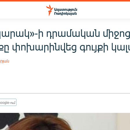
արակ»-ի դրամական միջոց
քը փոխարինվեց գույքի կա
րյան
oogle-ում