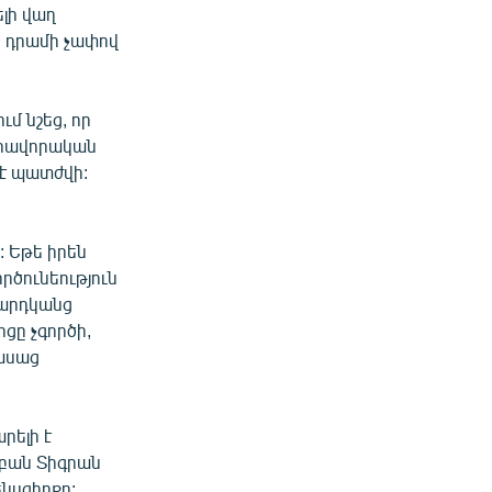
լի վաղ
 դրամի չափով
մ նշեց, որ
վիրավորական
է պատժվի:
: Եթե իրեն
ործունեություն
մարդկանց
ցը չգործի,
 ասաց
րելի է
աբան Տիգրան
նսգիրքը: