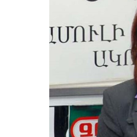
ՄԻՋԱԶԳԱՅԻՆ
ՄՇԱԿՈՒՅԹ
ՍՊՈՐՏ
ՄԵԿՆԱԲԱՆՈՒԹՅՈՒՆ
ՏՏ ԵՒ ԻՆՏԵՐՆԵՏ
ԿՈՐՈՆԱՎԻՐՈՒՍ
ԱՐԽԻՎ
ՏԵՍԱՆՅՈՒԹԵՐ
ԲԱՆԱՎԵՃ
ՁԳՏԵԼՈՎ ԼԱՎԱԳՈՒՅՆԻՆ
ՓՈԴՔԱՍԹ