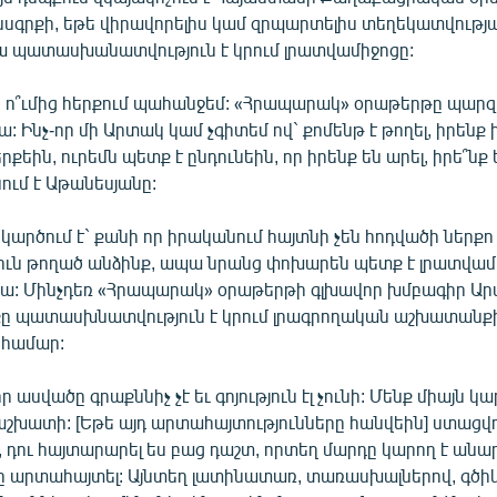
նսգրքի, եթե վիրավորելիս կամ զրպարտելիս տեղեկատվությա
պա պատասխանատվություն է կրում լրատվամիջոցը:
քի, ո՞ւմից հերքում պահանջեմ: «Հրապարակ» օրաթերթը պար
: Ինչ-որ մի Արտակ կամ չգիտեմ ով` քոմենթ է թողել, իրենք 
րքեին, ուրեմն պետք է ընդունեին, որ իրենք են արել, իրե՞նք
նում է Աթանեսյանը:
 կարծում է` քանի որ իրականում հայտնի չեն հոդվածի ներքո
ուն թողած անձինք, ապա նրանց փոխարեն պետք է լրատվամ
 Մինչդեռ «Հրապարակ» օրաթերթի գլխավոր խմբագիր Արմ
նքը պատասխնատվություն է կրում լրագրողական աշխատանքի, 
 համար:
 ասվածը գրաքննիչ չէ եւ գոյություն էլ չունի: Մենք միայն կ
 աշխատի: [Եթե այդ արտահայտությունները հանվեին] ստացվու
իս, դու հայտարարել ես բաց դաշտ, որտեղ մարդը կարող է անար
ը արտահայտել: Այնտեղ լատինատառ, տառասխալներով, գծիկ