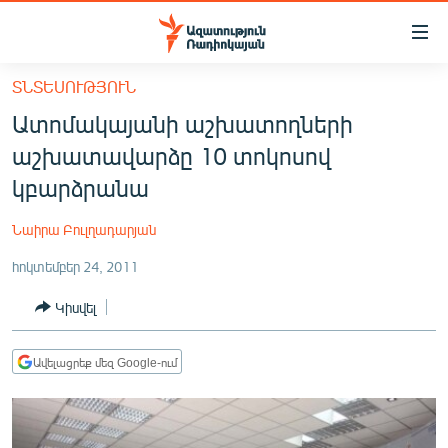
Մատչելիության
հղումներ
Անցնել
ՏՆՏԵՍՈՒԹՅՈՒՆ
հիմնական
ԱԶԱՏՈՒԹՅՈՒՆ TV
Ատոմակայանի աշխատողների
բովանդակությանը
ՀԱՅԱՍՏԱՆ
Անցնել
աշխատավարձը 10 տոկոսով
հիմնական
ՔԱՂԱՔԱԿԱՆ
կբարձրանա
մենյուին
ԸՆՏՐՈՒԹՅՈՒՆՆԵՐ 2026
Որոնում
Նաիրա Բուլղադարյան
ԻՐԱՎՈՒՆՔ
հոկտեմբեր 24, 2011
ՀԱՍԱՐԱԿՈՒԹՅՈՒՆ
Կիսվել
ՏՆՏԵՍՈՒԹՅՈՒՆ
ՂԱՐԱԲԱՂ
Ավելացրեք մեզ Google-ում
ՊԱՏԵՐԱԶՄԻ 6 ՇԱԲԱԹՆԵՐԸ
ՏԱՐԱԾԱՇՐՋԱՆ