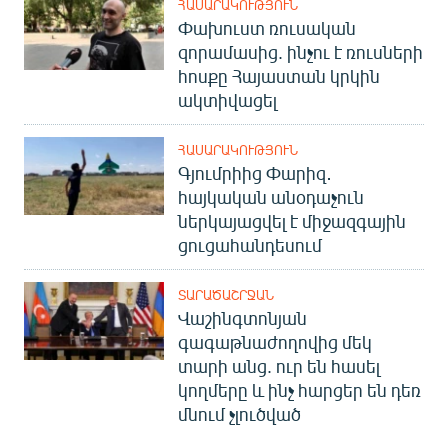
ՀԱՍԱՐԱԿՈՒԹՅՈՒՆ
Փախուստ ռուսական
զորամասից. ինչու է ռուսների
հոսքը Հայաստան կրկին
ակտիվացել
ՀԱՍԱՐԱԿՈՒԹՅՈՒՆ
Գյումրիից Փարիզ․
հայկական անօդաչուն
ներկայացվել է միջազգային
ցուցահանդեսում
ՏԱՐԱԾԱՇՐՋԱՆ
Վաշինգտոնյան
գագաթնաժողովից մեկ
տարի անց. ուր են հասել
կողմերը և ինչ հարցեր են դեռ
մնում չլուծված