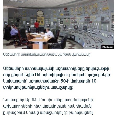
ՄԻՋԱԶԳԱՅԻՆ
ՄՇԱԿՈՒՅԹ
ՍՊՈՐՏ
ՄԵԿՆԱԲԱՆՈՒԹՅՈՒՆ
ՏՏ ԵՒ ԻՆՏԵՐՆԵՏ
ԿՈՐՈՆԱՎԻՐՈՒՍ
Մեծամորի ատոմակայանի կառավարման վահանակը
ԱՐԽԻՎ
Մեծամորի ատոմակայանի աշխատողները երկուշաբթի
ՏԵՍԱՆՅՈՒԹԵՐ
օրը ընդունեցին էներգետիկայի ու բնական պաշարների
ԲԱՆԱՎԵՃ
նախարարի` աշխատավարձը 50-ի փոխարեն 10
տոկոսով բարձրացնելու առաջարկը:
ՁԳՏԵԼՈՎ ԼԱՎԱԳՈՒՅՆԻՆ
ՓՈԴՔԱՍԹ
Նախարար Արմեն Մովսիսյանը ատոմակայանի
աշխատողների հետ առավոտյան հանդիպման
ընթացքում նրանց առաջարկել էր բարձրացնել
Հայերեն