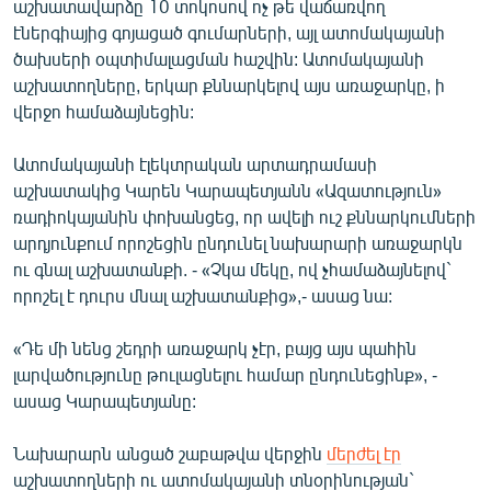
աշխատավարձը 10 տոկոսով ոչ թե վաճառվող
English
էներգիայից գոյացած գումարների, այլ ատոմակայանի
ծախսերի օպտիմալացման հաշվին: Ատոմակայանի
Русский
աշխատողները, երկար քննարկելով այս առաջարկը, ի
վերջո համաձայնեցին:
ՀԵՏԵՎԵՔ ՄԵԶ
Ատոմակայանի էլեկտրական արտադրամասի
աշխատակից Կարեն Կարապետյանն «Ազատություն»
ռադիոկայանին փոխանցեց, որ ավելի ուշ քննարկումների
արդյունքում որոշեցին ընդունել նախարարի առաջարկն
«Ազատության» բոլոր կայքերը
ու գնալ աշխատանքի. - «Չկա մեկը, ով չհամաձայնելով`
որոշել է դուրս մնալ աշխատանքից»,- ասաց նա:
«Դե մի նենց շեդրի առաջարկ չէր, բայց այս պահին
լարվածությունը թուլացնելու համար ընդունեցինք», -
ասաց Կարապետյանը:
Նախարարն անցած շաբաթվա վերջին
մերժել էր
աշխատողների ու ատոմակայանի տնօրինության`