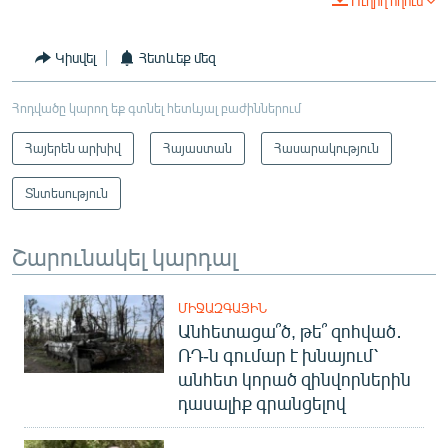
Ուղիղ հղում
Կիսվել
Հետևեք մեզ
Հոդվածը կարող եք գտնել հետևյալ բաժիններում
Հայերեն արխիվ
Հայաստան
Հասարակություն
Տնտեսություն
Շարունակել կարդալ
ՄԻՋԱԶԳԱՅԻՆ
Անհետացա՞ծ, թե՞ զոհված․
ՌԴ-ն գումար է խնայում՝
անհետ կորած զինվորներին
դասալիք գրանցելով