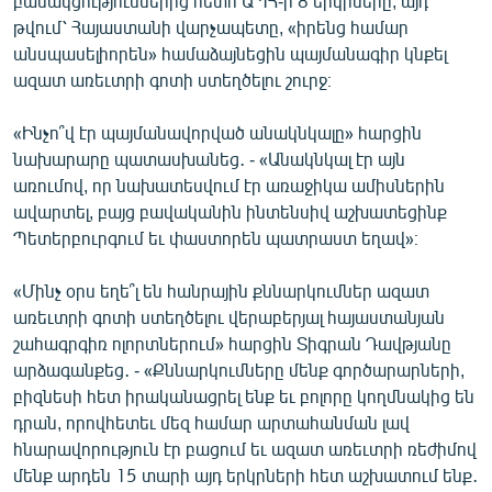
բանակցություններից հետո ԱՊՀ-ի 8 երկրները, այդ
թվում՝ Հայաստանի վարչապետը, «իրենց համար
անսպասելիորեն» համաձայնեցին պայմանագիր կնքել
ազատ առեւտրի գոտի ստեղծելու շուրջ։
«Ինչո՞վ էր պայմանավորված անակնկալը» հարցին
նախարարը պատասխանեց․ - «Անակնկալ էր այն
առումով, որ նախատեսվում էր առաջիկա ամիսներին
ավարտել, բայց բավականին ինտենսիվ աշխատեցինք
Պետերբուրգում եւ փաստորեն պատրաստ եղավ»։
«Մինչ օրս եղե՞լ են հանրային քննարկումներ ազատ
առեւտրի գոտի ստեղծելու վերաբերյալ հայաստանյան
շահագրգիռ ոլորտներում» հարցին Տիգրան Դավթյանը
արձագանքեց․ - «Քննարկումները մենք գործարարների,
բիզնեսի հետ իրականացրել ենք եւ բոլորը կողմնակից են
դրան, որովհետեւ մեզ համար արտահանման լավ
հնարավորություն էր բացում եւ ազատ առեւտրի ռեժիմով
մենք արդեն 15 տարի այդ երկրների հետ աշխատում ենք․