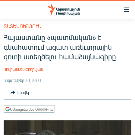
Մատչելիության
հղումներ
Անցնել
ՏՆՏԵՍՈՒԹՅՈՒՆ
հիմնական
ԱԶԱՏՈՒԹՅՈՒՆ TV
Հայաստանը «պատմական» է
բովանդակությանը
ՀԱՅԱՍՏԱՆ
Անցնել
գնահատում ազատ առեւտրային
հիմնական
ՔԱՂԱՔԱԿԱՆ
գոտի ստեղծելու համաձայնագիրը
մենյուին
ԸՆՏՐՈՒԹՅՈՒՆՆԵՐ 2026
Որոնում
Հովհաննես Շողիկյան
ԻՐԱՎՈՒՆՔ
հոկտեմբեր 20, 2011
ՀԱՍԱՐԱԿՈՒԹՅՈՒՆ
Կիսվել
ՏՆՏԵՍՈՒԹՅՈՒՆ
ՂԱՐԱԲԱՂ
Ավելացրեք մեզ Google-ում
ՊԱՏԵՐԱԶՄԻ 6 ՇԱԲԱԹՆԵՐԸ
ՏԱՐԱԾԱՇՐՋԱՆ