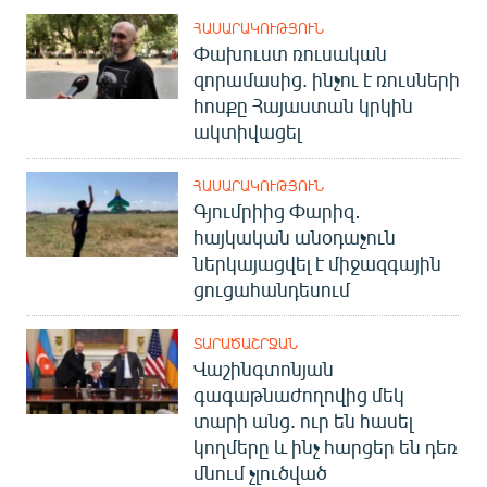
ՀԱՍԱՐԱԿՈՒԹՅՈՒՆ
Փախուստ ռուսական
զորամասից. ինչու է ռուսների
հոսքը Հայաստան կրկին
ակտիվացել
ՀԱՍԱՐԱԿՈՒԹՅՈՒՆ
Գյումրիից Փարիզ․
հայկական անօդաչուն
ներկայացվել է միջազգային
ցուցահանդեսում
ՏԱՐԱԾԱՇՐՋԱՆ
Վաշինգտոնյան
գագաթնաժողովից մեկ
տարի անց. ուր են հասել
կողմերը և ինչ հարցեր են դեռ
մնում չլուծված