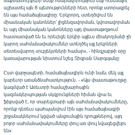
մաքսատուրքերի մենք հնարավորություն ենք ունենալու
English
աշխատել այն 8 պետությունների հետ, որոնք ստորագրել
են այս համաձայնագիրը։ Երկրորդ, ստեղծվում են
Русский
միասնական կանոններ՝ լիցենզավորման, կվոտավորման
եւ այդ միասնական կանոնները այդ փաստաթղթում
ՀԵՏԵՎԵՔ ՄԵԶ
հաստատված են եւ որեւիցե երկիր այլեւս միակողմանի չի
կարող սահմանափակումներ ստեղծել այլ երկրների
տնտեսվարող սուբյեկտների համար», - հինգշաբթի օրը
կառավարության նիստում նշեց Տիգրան Սարգսյանը։
Ըստ վարչապետի, համաձայնագիրն ունի նաեւ մեկ այլ
«Ազատության» բոլոր կայքերը
կարեւոր առանձնահատկություն․ - «Այս փաստաթուղթը
կազմված է Առեւտրի համաշխարհային
կազմակերպության սկզբունքների հիման վրա եւ
ֆիքսված է, որ տարեցտարի այն սահմանափակումները,
որոնք դեռեւս պահպանվում էին այս համաձայնագրի
շրջանակներում կցված անցումային դրույթներով, այդ
բոլոր սահմանափակումները փուլ առ փուլ նվազեցվելու
են»։