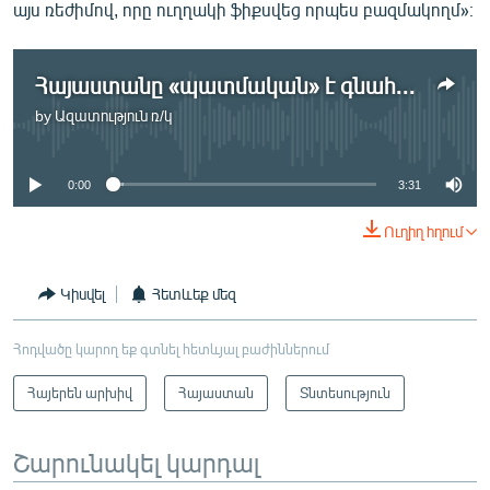
այս ռեժիմով, որը ուղղակի ֆիքսվեց որպես բազմակողմ»։
Հայաստանը «պատմական» է գնահատում ազատ առեւտրային գոտի ստեղծելու համաձայնագիրը
by
Ազատություն ռ/կ
No media source currently available
0:00
3:31
Ուղիղ հղում
Կիսվել
Հետևեք մեզ
Հոդվածը կարող եք գտնել հետևյալ բաժիններում
Հայերեն արխիվ
Հայաստան
Տնտեսություն
Շարունակել կարդալ