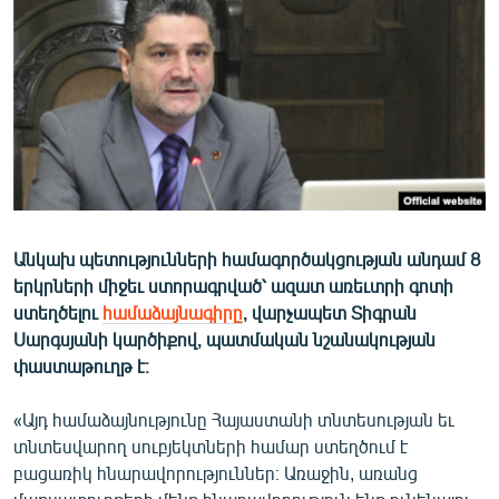
ՄԻՋԱԶԳԱՅԻՆ
ՄՇԱԿՈՒՅԹ
ՍՊՈՐՏ
ՄԵԿՆԱԲԱՆՈՒԹՅՈՒՆ
ՏՏ ԵՒ ԻՆՏԵՐՆԵՏ
ԿՈՐՈՆԱՎԻՐՈՒՍ
Անկախ պետությունների համագործակցության անդամ 8
ԱՐԽԻՎ
երկրների միջեւ ստորագրված՝ ազատ առեւտրի գոտի
ՏԵՍԱՆՅՈՒԹԵՐ
ստեղծելու
համաձայնագիրը
, վարչապետ Տիգրան
Սարգսյանի կարծիքով, պատմական նշանակության
ԲԱՆԱՎԵՃ
փաստաթուղթ է։
ՁԳՏԵԼՈՎ ԼԱՎԱԳՈՒՅՆԻՆ
«Այդ համաձայնությունը Հայաստանի տնտեսության եւ
ՓՈԴՔԱՍԹ
տնտեսվարող սուբյեկտների համար ստեղծում է
բացառիկ հնարավորություններ։ Առաջին, առանց
Հայերեն