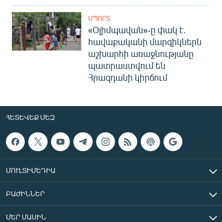
ՍՊՈՐՏ
«Օլիմպավան»-ը փակ է.
հավաքականի մարզիկներն
աշխարհի առաջնությանը
պատրաստվում են
Հրազդանի կիրճում
ՀԵՏԵՎԵՔ ՄԵԶ
ՄՈՒԼՏԻՄԵԴԻԱ
ԲԱԺԻՆՆԵՐ
ՄԵՐ ՄԱՍԻՆ