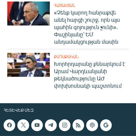
ՀԱՅԱՍՏԱՆ
«Չենք կարող հանրաքվե
անել հարցի շուրջ, որն այս
պահին գոյություն չունի»․
Փաշինյանը՝ ԵՄ
անդամակցության մասին
ՔԱՂԱՔԱԿԱՆ
Խորհրդարանը քննարկում է
Արամ Վարդևանյանի
թեկնածությունը ԱԺ
փոխխոսնակի պաշտոնում
ՀԵՏԵՎԵՔ ՄԵԶ