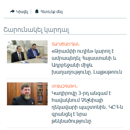
Կիսվել
Հետևեք մեզ
Շարունակել կարդալ
ՏԱՐԱԾԱՇՐՋԱՆ
«Թրամփի ուղին» կարող է
ամրապնդել Հայաստանի և
Ադրբեջանի միջև
խաղաղությունը. Լայթսթոուն
ՄԻՋԱԶԳԱՅԻՆ
Կադիրովը 3-րդ անգամ է
հավակնում Չեչնիայի
ղեկավարի պաշտոնին․ ԿԸՀ-ն
գրանցել է նրա
թեկնածությունը