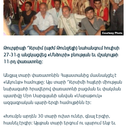
ՄԻՋԱԶԳԱՅԻՆ
ՄՇԱԿՈՒՅԹ
ՍՊՈՐՏ
ՄԵԿՆԱԲԱՆՈՒԹՅՈՒՆ
ՏՏ ԵՒ ԻՆՏԵՐՆԵՏ
Թուրքիայի Դերսիմ (այժմ Թունջելլի) նահանգում հուլիսի
27-31-ը անցկացվեց «Մնձուրի» բնության եւ մշակույթի
ԿՈՐՈՆԱՎԻՐՈՒՍ
11-րդ փառատոնը:
ԱՐԽԻՎ
Անցյալ տարի փառատոնին Հայաստանից մասնակցել է
ՏԵՍԱՆՅՈՒԹԵՐ
«Ակունք» համույթը: Այս տարի Դերսիմի հայերի միության
ԲԱՆԱՎԵՃ
նախագահի հրավերով փառատոնի բացման եւ փակման
պատիվը Մրո Սարգսյանի անվան «Մարաթուկ»
ՁԳՏԵԼՈՎ ԼԱՎԱԳՈՒՅՆԻՆ
ազգագրական պարի-երգի համույթինն էր:
ՓՈԴՔԱՍԹ
«Խումբն արդեն 30 տարի ուխտ ուներ, գնալ Էրգիր,
Հայերեն
հասնել էրգիր: Այսքան տարի երգում ու պարում ենք եւ