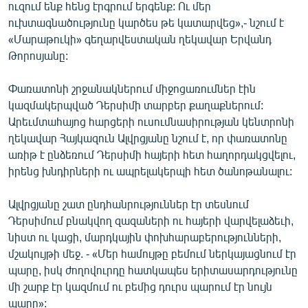
ուզում ենք հենց էրգրում երգենք: Ու մեր
English
ուխտագնածությունը կարծես թե կատարվեց»,- նշում է
Русский
«Մարաթուկի» գեղարվեստական ղեկավար Երվանդ
Թորոսյանը:
ՀԵՏԵՎԵՔ ՄԵԶ
Փառատոնի շրջանակներում միջոցառումներ էին
կազմակերպված Դերսիմի տարբեր քաղաքներում:
Արեւմտահայոց հարցերի ուսումնասիրության կենտրոնի
ղեկավար Հայկազուն Ալվրցյանը նշում է, որ փառատոնը
առիթ է ընձեռում Դերսիմի հայերի հետ հաղորդակցվելու,
«Ազատության» բոլոր կայքերը
իրենց խնդիրների ու ապրելակերպի հետ ծանոթանալու:
Ալվրցյանը շատ ընդհանրություններ էր տեսնում
Դերսիմում բնակվող զազաների ու հայերի վարվելաձեւի,
նիստ ու կացի, մարդկային փոխհարաբերությունների,
մշակույթի մեջ. - «Մեր համույթը բեմում ներկայացնում էր
պարը, իսկ ժողովուրդը հատկապես երիտասարդությունը
մի շարք էր կազմում ու բեմից դուրս պարում էր նույն
պարը»: