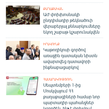
ՔԱՂԱՔԱԿԱՆ
ԱԺ փոխխոսնակի
ընդդիմադիր թեկնածուի
վերաբերյալ քննարկումները
եկող շաբաթ կշարունակվեն
ԻՐԱՎՈՒՆՔ
Կաթողիկոսի գործով
առաջին դատական նիստն
ավարտվեց դատավորի
ինքնաբացարկով
ՀԱՍԱՐԱԿՈՒԹՅՈՒՆ
Սեպտեմբերի 1-ից
Մոսկվայում ՀՀ
քաղաքացիների համար նոր
պարտադիր պահանջներ
կգործեն. ինչ է փոխվում