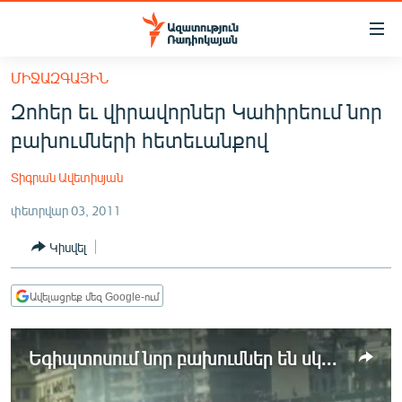
Մատչելիության
հղումներ
Անցնել
ՄԻՋԱԶԳԱՅԻՆ
հիմնական
ԱԶԱՏՈՒԹՅՈՒՆ TV
Զոհեր եւ վիրավորներ Կահիրեում նոր
բովանդակությանը
ՀԱՅԱՍՏԱՆ
Անցնել
բախումների հետեւանքով
հիմնական
ՔԱՂԱՔԱԿԱՆ
մենյուին
Տիգրան Ավետիսյան
ԸՆՏՐՈՒԹՅՈՒՆՆԵՐ 2026
Որոնում
փետրվար 03, 2011
ԻՐԱՎՈՒՆՔ
Կիսվել
ՀԱՍԱՐԱԿՈՒԹՅՈՒՆ
ՏՆՏԵՍՈՒԹՅՈՒՆ
Ավելացրեք մեզ Google-ում
ՂԱՐԱԲԱՂ
ՊԱՏԵՐԱԶՄԻ 6 ՇԱԲԱԹՆԵՐԸ
Եգիպտոսում նոր բախումներ են սկսվել
ՏԱՐԱԾԱՇՐՋԱՆ