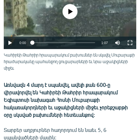
ՄԻՋԱԶԳԱՅԻՆ
No media source currently available
ՄՇԱԿՈՒՅԹ
ՍՊՈՐՏ
ՄԵԿՆԱԲԱՆՈՒԹՅՈՒՆ
0:00
1:07
ՏՏ ԵՒ ԻՆՏԵՐՆԵՏ
Կահիրեի Թահրիր հրապարակում բախումներ են սկսվել Մուբարաքի
ԿՈՐՈՆԱՎԻՐՈՒՍ
հրաժարականը պահանջող ցուցարարների եւ նրա աջակիցների
միջեւ
ԱՐԽԻՎ
ՏԵՍԱՆՅՈՒԹԵՐ
Առնվազն 4 մարդ է սպանվել, ավելի քան 600-ը
վիրավորվել են Կահիրեի Թահրիր հրապարակում
ԲԱՆԱՎԵՃ
Եգիպտոսի նախագահ Հոսնի Մուբարաքի
ՁԳՏԵԼՈՎ ԼԱՎԱԳՈՒՅՆԻՆ
հակառակորդների եւ աջակիցների միջեւ չորեքշաբթի
օրը սկսված բախումների հետեւանքով:
ՓՈԴՔԱՍԹ
Տարբեր աղբյուրներ հաղորդում են նաեւ 5, 6
Հայերեն
սպանվածների մասին: