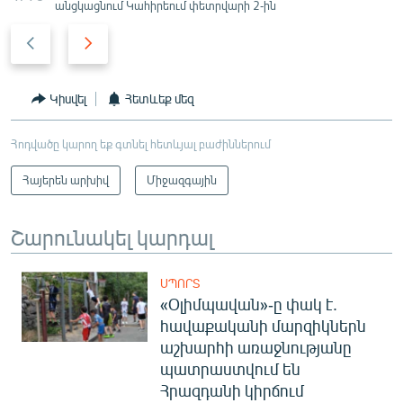
անցկացնում Կահիրեում փետրվարի 2-ին
P
N
r
e
e
x
v
t
Կիսվել
Հետևեք մեզ
i
s
o
l
Հոդվածը կարող եք գտնել հետևյալ բաժիններում
u
i
Հայերեն արխիվ
Միջազգային
s
d
s
e
l
Շարունակել կարդալ
i
d
ՍՊՈՐՏ
e
«Օլիմպավան»-ը փակ է.
հավաքականի մարզիկներն
աշխարհի առաջնությանը
պատրաստվում են
Հրազդանի կիրճում