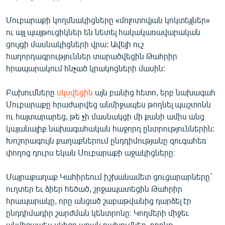
English
Մուբարաքի կողմնակիցները «մոլոտովյան կոկտեյլներ»
Русский
ու այլ պայթուցիկներ են նետել հակակառավարական
ցույցի մասնակիցների վրա: Ավելի ուշ
ՀԵՏԵՎԵՔ ՄԵԶ
հաղորդագրություններ տարածվեցին Թահրիր
հրապարակում հնչած կրակոցների մասին:
Բախումները
սկսվեցին
այն բանից հետո, երբ նախագահ
Մուբարաքը հրաժարվեց անմիջապես թողնել պաշտոնն
ու հայտարարեց, թե չի մասնակցի մի քանի ամիս անց
«Ազատության» բոլոր կայքերը
կայանալիք նախագահական հաջորդ ընտրություններին:
Խոշորագույն քաղաքներում ընդդիմությանը զուգահեռ
փողոց դուրս եկան Մուբարաքի աջակիցները։
Մայրաքաղաք Կահիրեում իշխանամետ ցուցարարները`
ուղտեր եւ ձիեր հեծած, շրջապատեցին Թահրիր
հրապարակը, որը անցած շաբաթվանից դարձել էր
ընդդիմադիր շարժման կենտրոնը։ Կողմերի միջեւ
անմիջապես սկիզբ առան բախումներ, որոնք