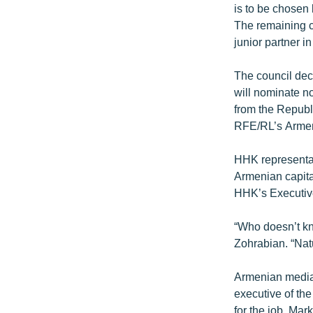
is to be chosen 
The remaining c
junior partner i
The council dec
will nominate no
from the Republ
RFE/RL’s Armen
HHK representat
Armenian capita
HHK’s Executive
“Who doesn’t kn
Zohrabian. “Natu
Armenian media 
executive of th
for the job. Mar