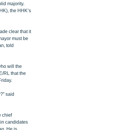
lid majority.
BHK), the HHK’s
e clear that it
e mayor must be
n, told
ho will the
E/RL that the
riday.
?” said
 chief
ain candidates
an. He is