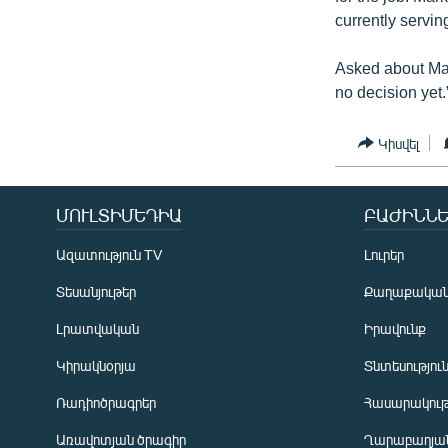
currently servin
Asked about Mark
no decision yet.
Կիսվել
ՄՈՒԼՏԻՄԵԴԻԱ
ԲԱԺԻՆՆԵ
Ազատություն TV
Լուրեր
Տեսանյութեր
Քաղաքակա
Լրատվական
Իրավունք
Կիրակնօրյա
Տնտեսությու
Ռադիոծրագրեր
Հասարակութ
Առավոտյան ծրագիր
Ղարաբաղյան