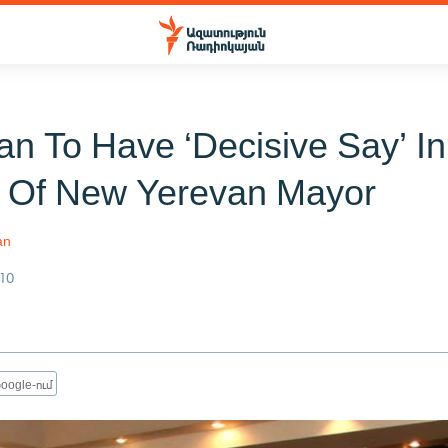
an To Have ‘Decisive Say’ In
 Of New Yerevan Mayor
an
10
oogle-ում