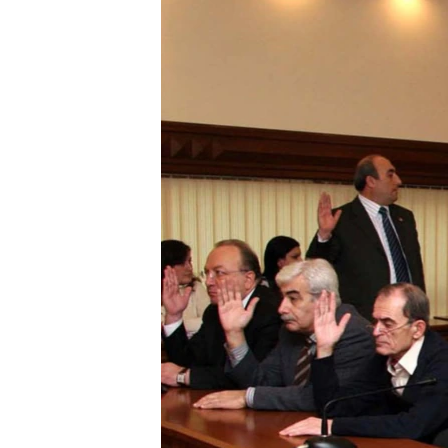
ՄԻՋԱԶԳԱՅԻՆ
ՄՇԱԿՈՒՅԹ
ՍՊՈՐՏ
ՄԵԿՆԱԲԱՆՈՒԹՅՈՒՆ
ՏՏ ԵՒ ԻՆՏԵՐՆԵՏ
ԿՈՐՈՆԱՎԻՐՈՒՍ
ԱՐԽԻՎ
ՏԵՍԱՆՅՈՒԹԵՐ
ԲԱՆԱՎԵՃ
ՁԳՏԵԼՈՎ ԼԱՎԱԳՈՒՅՆԻՆ
ՓՈԴՔԱՍԹ