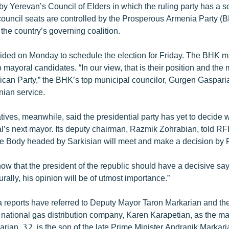
by Yerevan’s Council of Elders in which the ruling party has a so
ouncil seats are controlled by the Prosperous Armenia Party (
n the country’s governing coalition.
ided on Monday to schedule the election for Friday. The BHK mad
 mayoral candidates. “In our view, that is their position and th
ican Party,” the BHK’s top municipal councilor, Gurgen Gasparia
ian service.
ives, meanwhile, said the presidential party has yet to decide w
l’s next mayor. Its deputy chairman, Razmik Zohrabian, told RF
 Body headed by Sarkisian will meet and make a decision by F
ow that the president of the republic should have a decisive say
rally, his opinion will be of utmost importance.”
reports have referred to Deputy Mayor Taron Markarian and the
e national gas distribution company, Karen Karapetian, as the m
karian, 32, is the son of the late Prime Minister Andranik Markari