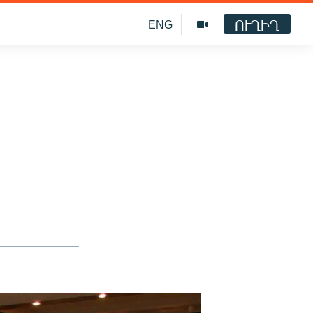
ՈՒՂԻՂ
ENG