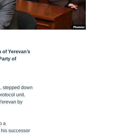
n of Yerevan’s
arty of
an, stepped down
rotocol unit.
 Yerevan by
o a
 his successor