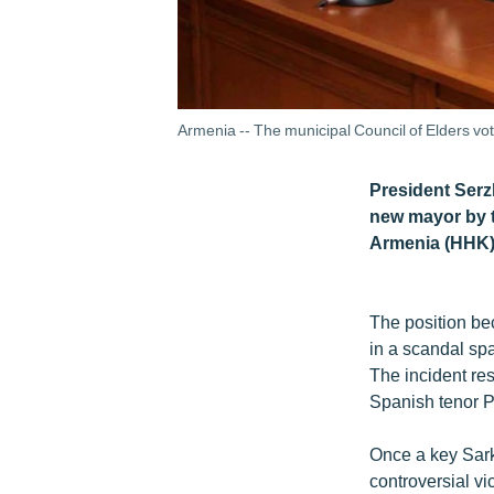
Armenia -- The municipal Council of Elders vo
President Serz
new mayor by t
Armenia (HHK)
The position be
in a scandal spa
The incident re
Spanish tenor 
Once a key Sark
controversial v