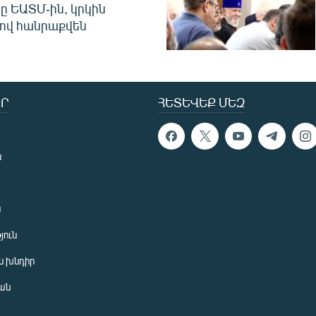
ը ԵԱՏՄ-ին, կրկին
ով հանրաքվեն
Ր
ՀԵՏԵՎԵՔ ՄԵԶ
ն
ն
յուն
 խնդիր
ան