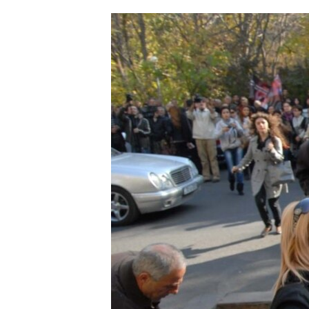
ՄԻՋԱԶԳԱՅԻՆ
ՄՇԱԿՈՒՅԹ
ՍՊՈՐՏ
ՄԵԿՆԱԲԱՆՈՒԹՅՈՒՆ
ՏՏ ԵՒ ԻՆՏԵՐՆԵՏ
ԿՈՐՈՆԱՎԻՐՈՒՍ
ԱՐԽԻՎ
ՏԵՍԱՆՅՈՒԹԵՐ
ԲԱՆԱՎԵՃ
ՁԳՏԵԼՈՎ ԼԱՎԱԳՈՒՅՆԻՆ
ՓՈԴՔԱՍԹ