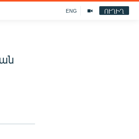
ՈՒՂԻՂ
ENG
յան