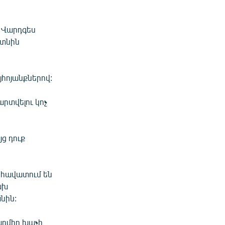
 Վարդգես
ետնին
յհոյանքներով:
րտվելու կոչ
ց դուք
 «հավատում են
ախ
նին:
արմիր խաչի