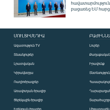
հավատարմություն
բացառեց ԵՄ հարց
ՄՈՒԼՏԻՄԵԴԻԱ
ԲԱԺԻՆՆԵ
Ազատություն TV
Լուրեր
Տեսանյութեր
Քաղաքակա
Լրատվական
Իրավունք
Կիրակնօրյա
Տնտեսությու
Ռադիոծրագրեր
Հասարակութ
Առավոտյան ծրագիր
Ղարաբաղյան
Ցերեկային ծրագիր
Տարածաշրջ
Հայերեն
Երեկոյան ծրագիր
Միջազգային