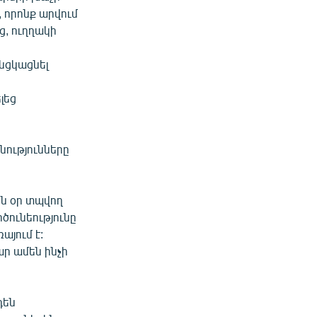
, որոնք արվում
ց, ուղղակի
նցկացնել
լեց
նությունները
ն օր տպվող
ծունեությունը
այում է:
ար ամեն ինչի
դեն