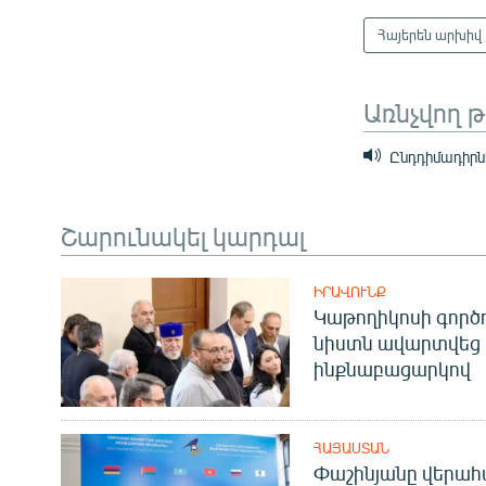
Հայերեն արխիվ
Առնչվող 
Ընդդիմադիրնե
Շարունակել կարդալ
ԻՐԱՎՈՒՆՔ
Կաթողիկոսի գոր
նիստն ավարտվեց
ինքնաբացարկով
ՀԱՅԱՍՏԱՆ
Փաշինյանը վերա