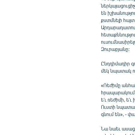
ներկայացուցիչ
են իշխանությ
քստմնելի հայտ
Արդարադատութ
հետաքննությու
ուսումնասիրել
Զուրաբյանը:
Ընդդիմադիր գ
մեկ նպատակ ո
«Ռեժիմը անհա
հրապարակումնե
ե'ւ ռեժիմի, ե'
Ուստի նպատակ 
գնում են», - 
Նա նաեւ ասաց,