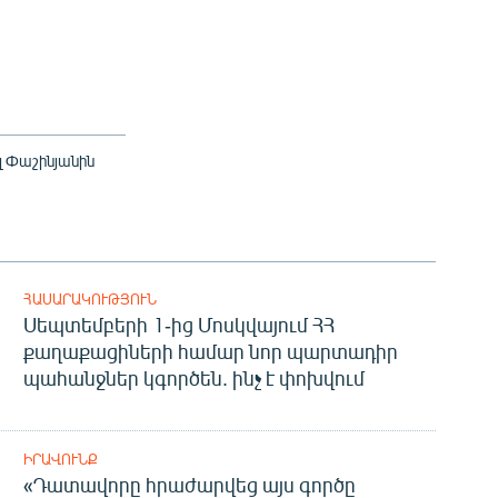
լ Փաշինյանին
ՀԱՍԱՐԱԿՈՒԹՅՈՒՆ
Սեպտեմբերի 1-ից Մոսկվայում ՀՀ
քաղաքացիների համար նոր պարտադիր
պահանջներ կգործեն. ինչ է փոխվում
ԻՐԱՎՈՒՆՔ
«Դատավորը հրաժարվեց այս գործը