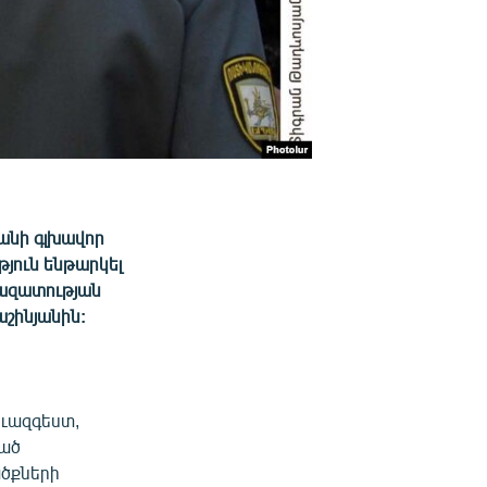
տանի գլխավոր
յուն ենթարկել
ազատության
շինյանին:
սեւազգեստ,
ված
ծքների