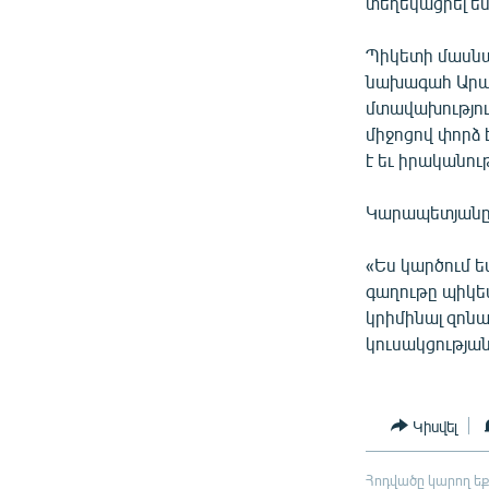
տեղեկացրել ե
Պիկետի մասնա
նախագահ Արամ
մտավախություն
միջոցով փորձ 
է եւ իրականո
Կարապետյանը ա
«Ես կարծում ե
գաղութը պիկետ
կրիմինալ զոն
կուսակցությա
Կիսվել
Հոդվածը կարող եք