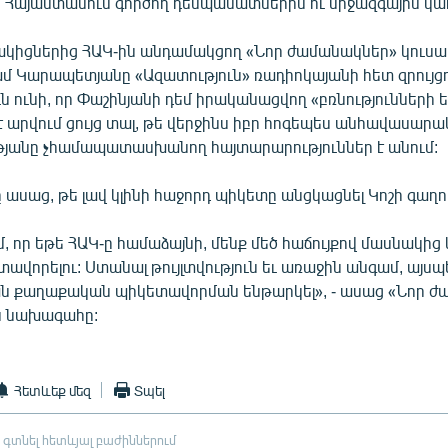
ն Հայաստանում գործող դեսպանատներին ու միջազգային կառ
կիցներից ՀԱԿ-ին անդամակցող «Նոր ժամանակներ» կուսա
 Կարապետյանը «Ազատություն» ռադիոկայանի հետ զրույցո
 ունի, որ Փաշինյանի դեմ իրականացվող «բռնությունների 
է արվում ցույց տալ, թե վերջինս իբր հոգեպես անհավասարա
ւթյանը չհամապատասխանող հայտարարություններ է անում:
սաց, թե լավ կլինի հաջորդ պիկետը անցկացնել Կոշի գաղո
մ, որ եթե ՀԱԿ-ը համաձայնի, մենք մեծ հաճույքով մասնակից կ
ավորելու: Ստանալ թույլտվություն եւ առաջին անգամ, այս
ան քաղաքական պիկետավորման ենթարկել», - ասաց «Նոր 
ն նախագահը:
Հետևեք մեզ
Տպել
 գտնել հետևյալ բաժիններում