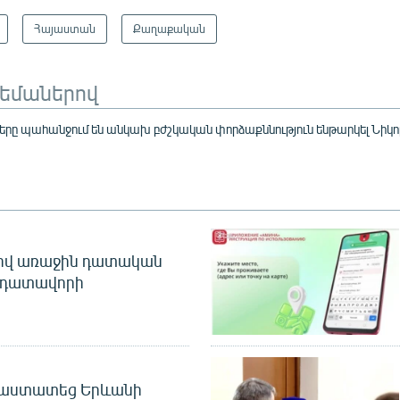
Հայաստան
Քաղաքական
թեմաներով
րը պահանջում են անկախ բժշկական փորձաքննություն ենթարկել Նիկո
ծով առաջին դատական
 դատավորի
հաստատեց Երևանի