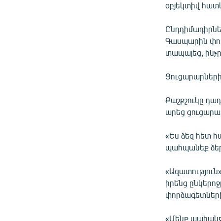
օբյեկտիվ հատկ
Ընդդիմադիրնե
Գասպարին փոր
տապալեց, ինչը
Ցուցարարների 
Քաշքշուկը դադ
արեց ցուցարա
«Ես ձեզ հետ հ
պահպանեք ձեր 
«Ազատություն»
իրենց ընկերոջ
փորձագետների
«Մենք պահանջ