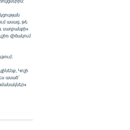
ույցներին:
կցության
ւմ ասաց, թե
եւ սադրանքի»
կշիռ վիճակում
ւթում:
լինենք, Կոշի
պես ասած`
ժամանակներ»